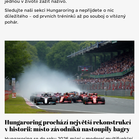
jednou v životě zažít naživo.
Sledujte naši sekci Hungaroring a nepřijdete o nic
důležitého – od prvních tréninků až po souboj o vítězný
pohár.
Hungaroring prochází největší rekonstrukcí
v historii: místo závodníků nastoupily bagry
Hungaroring se do roku 2026 mění v moderní multifunkční