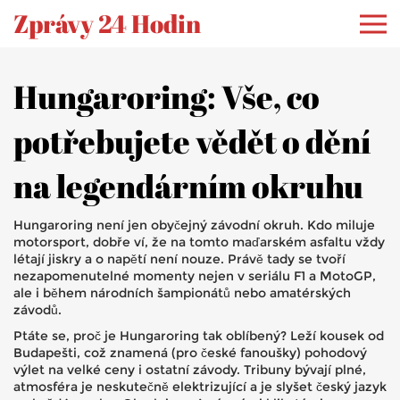
Zprávy 24 Hodin
Hungaroring: Vše, co
potřebujete vědět o dění
na legendárním okruhu
Hungaroring není jen obyčejný závodní okruh. Kdo miluje
motorsport, dobře ví, že na tomto maďarském asfaltu vždy
létají jiskry a o napětí není nouze. Právě tady se tvoří
nezapomenutelné momenty nejen v seriálu F1 a MotoGP,
ale i během národních šampionátů nebo amatérských
závodů.
Ptáte se, proč je Hungaroring tak oblíbený? Leží kousek od
Budapešti, což znamená (pro české fanoušky) pohodový
výlet na velké ceny i ostatní závody. Tribuny bývají plné,
atmosféra je neskutečně elektrizující a je slyšet český jazyk