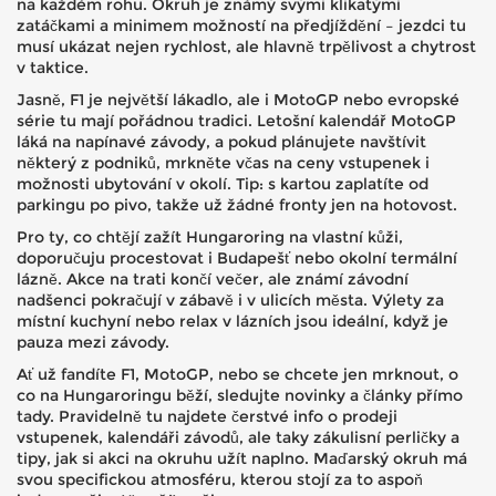
na každém rohu. Okruh je známý svými klikatými
zatáčkami a minimem možností na předjíždění – jezdci tu
musí ukázat nejen rychlost, ale hlavně trpělivost a chytrost
v taktice.
Jasně, F1 je největší lákadlo, ale i MotoGP nebo evropské
série tu mají pořádnou tradici. Letošní kalendář MotoGP
láká na napínavé závody, a pokud plánujete navštívit
některý z podniků, mrkněte včas na ceny vstupenek i
možnosti ubytování v okolí. Tip: s kartou zaplatíte od
parkingu po pivo, takže už žádné fronty jen na hotovost.
Pro ty, co chtějí zažít Hungaroring na vlastní kůži,
doporučuju procestovat i Budapešť nebo okolní termální
lázně. Akce na trati končí večer, ale známí závodní
nadšenci pokračují v zábavě i v ulicích města. Výlety za
místní kuchyní nebo relax v lázních jsou ideální, když je
pauza mezi závody.
Ať už fandíte F1, MotoGP, nebo se chcete jen mrknout, o
co na Hungaroringu běží, sledujte novinky a články přímo
tady. Pravidelně tu najdete čerstvé info o prodeji
vstupenek, kalendáři závodů, ale taky zákulisní perličky a
tipy, jak si akci na okruhu užít naplno. Maďarský okruh má
svou specifickou atmosféru, kterou stojí za to aspoň