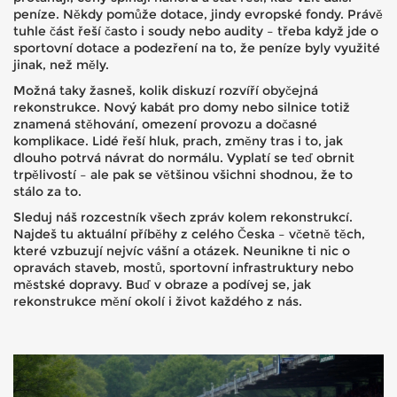
peníze. Někdy pomůže dotace, jindy evropské fondy. Právě
tuhle část řeší často i soudy nebo audity – třeba když jde o
sportovní dotace a podezření na to, že peníze byly využité
jinak, než měly.
Možná taky žasneš, kolik diskuzí rozvíří obyčejná
rekonstrukce. Nový kabát pro domy nebo silnice totiž
znamená stěhování, omezení provozu a dočasné
komplikace. Lidé řeší hluk, prach, změny tras i to, jak
dlouho potrvá návrat do normálu. Vyplatí se teď obrnit
trpělivostí – ale pak se většinou všichni shodnou, že to
stálo za to.
Sleduj náš rozcestník všech zpráv kolem rekonstrukcí.
Najdeš tu aktuální příběhy z celého Česka – včetně těch,
které vzbuzují nejvíc vášní a otázek. Neunikne ti nic o
opravách staveb, mostů, sportovní infrastruktury nebo
městské dopravy. Buď v obraze a podívej se, jak
rekonstrukce mění okolí i život každého z nás.