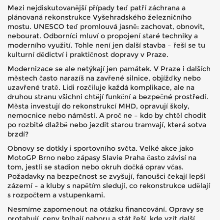
Mezi nejdiskutovanější případy teď patří záchrana a
plánovaná rekonstrukce Vyšehradského železničního
mostu. UNESCO teď promlouvá jasně: zachovat, obnovit,
nebourat. Odborníci mluví o propojení staré techniky a
moderního využití. Tohle není jen další stavba – řeší se tu
kulturní dědictví i praktičnost dopravy v Praze.
Modernizace se ale netýkají jen památek. V Praze i dalších
městech často narazíš na zavřené silnice, objížďky nebo
uzavřené tratě. Lidi rozčiluje každá komplikace, ale na
druhou stranu všichni chtějí funkční a bezpečné prostředí.
Města investují do rekonstrukcí MHD, opravují školy,
nemocnice nebo náměstí. A proč ne – kdo by chtěl chodit
po rozbité dlažbě nebo jezdit starou tramvají, která sotva
brzdí?
Obnovy se dotkly i sportovního světa. Velké akce jako
MotoGP Brno nebo zápasy Slavie Praha často závisí na
tom, jestli se stadion nebo okruh dočká oprav včas.
Požadavky na bezpečnost se zvyšují, fanoušci čekají lepší
zázemí – a kluby s napětím sledují, co rekonstrukce udělají
s rozpočtem a vstupenkami.
Nesmíme zapomenout na otázku financování. Opravy se
protahují, ceny šplhají nahoru a stát řeší, kde vzít další