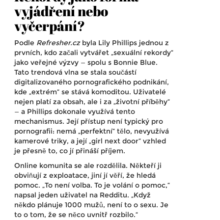
vyjádření nebo
vyčerpání?
Podle
Refresher.cz
byla Lily Phillips jednou z
prvních, kdo začali vytvářet „sexuální rekordy“
jako veřejné výzvy — spolu s
Bonnie Blue
.
Tato trendová vlna se stala součástí
digitalizovaného pornografického podnikání,
kde „extrém“ se stává komoditou. Uživatelé
nejen platí za obsah, ale i za „životní příběhy“
— a Phillips dokonale využívá tento
mechanismus. Její přístup není typický pro
pornografii: nemá „perfektní“ tělo, nevyužívá
kamerové triky, a její „girl next door“ vzhled
je přesně to, co jí přináší příjem.
Online komunita se ale rozdělila. Někteří ji
obviňují z exploatace, jiní jí věří, že hledá
pomoc. „To není volba. To je volání o pomoc,“
napsal jeden uživatel na Redditu. „Když
někdo plánuje 1000 mužů, není to o sexu. Je
to o tom, že se něco uvnitř rozbilo.“