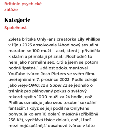
Británie
psychické
zátěže
Kategorie
Společnost
23letá britská OnlyFans creatorka
Lily Phillips
v říjnu 2023 absolvovala 14hodinový sexuální
maraton se 100 muži — akci, která ji přiváděla
k slzám a přiměla ji přiznat: „Rozhodně to
není jako normální sex. Cítila jsem se potom
hodně špatně.“ Událost zdokumentoval
YouTube tvůrce
Josh Pieters
ve svém filmu
uveřejněném 7. prosince 2023. Podle zdrojů
jako
HeyFOMO.cz
a
Super.cz
se jednalo o
trénink pro plánovaný pokus o světový
rekord: spát s 1000 muži za 24 hodin, což
Phillips označuje jako svou „osobní sexuální
fantazii“. I když se její podíl na OnlyFans
pohybuje kolem 10 dolarů měsíčně (přibližně
238 Kč), vydělává tisíce dolarů, což ji řadí
mezi nejúspěšnější obsahové tvůrce v této