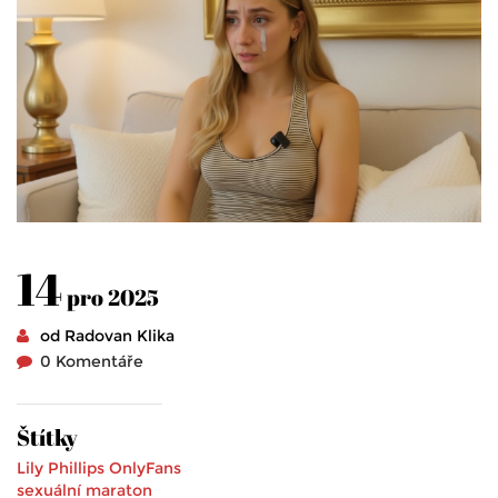
14
pro 2025
od Radovan Klika
0 Komentáře
Štítky
Lily Phillips
OnlyFans
sexuální maraton