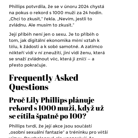
Phillips potvrdila, že se v únoru 2024 chystá
na pokus o rekord s 1000 muži za 24 hodin.
„Chci to zkusit,“ řekla. „Nevím, jestli to
zvládnu. Ale musím to zkusit.“
Její příběh není jen o sexu. Je to příběh o
tom, jak digitální ekonomika mění vztah k
tělu, k žádosti a k sobě samotné. A zatímco
někteří vidí v ní zneužití, jiní vidí ženu, která
se snaží zvládnout věc, která ji zničí — a
přesto pokračuje.
Frequently Asked
Questions
Proč Lily Phillips plánuje
rekord s 1000 muži, když už
se cítila špatně po 100?
Phillips tvrdí, že její akce jsou součástí
„osobní sexuální fantazie“ a tréninku pro větší