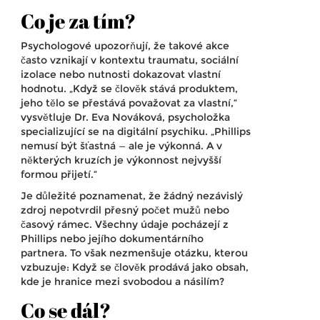
Co je za tím?
Psychologové upozorňují, že takové akce
často vznikají v kontextu traumatu, sociální
izolace nebo nutnosti dokazovat vlastní
hodnotu. „Když se člověk stává produktem,
jeho tělo se přestává považovat za vlastní,“
vysvětluje
Dr. Eva Nováková
, psycholožka
specializující se na digitální psychiku. „Phillips
nemusí být šťastná — ale je výkonná. A v
některých kruzích je výkonnost nejvyšší
formou přijetí.“
Je důležité poznamenat, že žádný nezávislý
zdroj nepotvrdil přesný počet mužů nebo
časový rámec. Všechny údaje pocházejí z
Phillips nebo jejího dokumentárního
partnera. To však nezmenšuje otázku, kterou
vzbuzuje: Když se člověk prodává jako obsah,
kde je hranice mezi svobodou a násilím?
Co se dál?