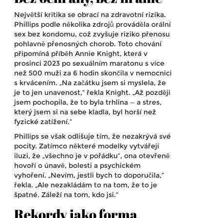
Největší kritika se obrací na zdravotní rizika.
Phillips podle několika zdrojů prováděla orální
sex bez kondomu, což zvyšuje riziko přenosu
pohlavně přenosných chorob. Toto chování
připomíná příběh
Annie Knight
, která v
prosinci 2023 po sexuálním maratonu s více
než 500 muži za 6 hodin skončila v nemocnici
s krvácením. „Na začátku jsem si myslela, že
je to jen unavenost,“ řekla Knight. „Až později
jsem pochopila, že to byla trhlina — a stres,
který jsem si na sebe kladla, byl horší než
fyzické zatížení.“
Phillips se však odlišuje tím, že nezakrývá své
pocity. Zatímco některé modelky vytvářejí
iluzi, že „všechno je v pořádku“, ona otevřeně
hovoří o únavě, bolesti a psychickém
vyhoření. „Nevím, jestli bych to doporučila,“
řekla. „Ale nezakládám to na tom, že to je
špatné. Záleží na tom, kdo jsi.“
Rekordy jako forma