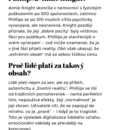
Annie Knight skončila v nemocnici s fyzickým
poškozením po 500 spolunoclech, zatímco
Phillips se po 100 mužích cítila psychicky
vyčerpaná, ale nezraněná. Knight později
přiznala, že její „dobré pocity“ byly většinou
fikcí pro publikum. Phillips je otevřenější o
svém vyčerpání — což může znamenat, že je
v jiné fázi přijetí reality. Obě však ukazují, že
„extrémní obsah“ má za sebou těžkou cenu.
Proč lidé platí za takový
obsah?
Lidé platí nejen za sex, ale za příběh,
autenticitu a „životní realitu“. Phillips se liší
od tradičních pornohereček — nemá perfektní
tělo, nepoužívá efekty. Její „normálnost“ je
její zbraní. Uživatelé cítí, že se zapojují do
něčeho, co je „pravé“ — i když je to tragické.
Toto je výsledek digitalizace lidského vztahu:
emocionální náklady se převádějí na
konzumaci.