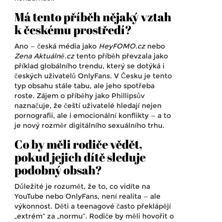
Má tento příběh nějaký vztah
k českému prostředí?
Ano — česká média jako
HeyFOMO.cz
nebo
Zena Aktuálně.cz
tento příběh převzala jako
příklad globálního trendu, který se dotýká i
českých uživatelů OnlyFans. V Česku je tento
typ obsahu stále tabu, ale jeho spotřeba
roste. Zájem o příběhy jako Phillipsův
naznačuje, že čeští uživatelé hledají nejen
pornografii, ale i emocionální konflikty — a to
je nový rozměr digitálního sexuálního trhu.
Co by měli rodiče vědět,
pokud jejich dítě sleduje
podobný obsah?
Důležité je rozumět, že to, co vidíte na
YouTube nebo OnlyFans, není realita — ale
výkonnost. Děti a teenagové často překlápějí
„extrém“ za „normu“. Rodiče by měli hovořit o