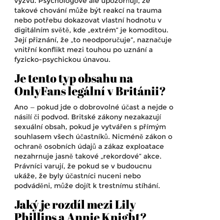
výzvu. Psychologové ale upozorňují, že
takové chování může být reakcí na trauma
nebo potřebu dokazovat vlastní hodnotu v
digitálním světě, kde „extrém“ je komoditou.
Její přiznání, že „to neodporučuje“, naznačuje
vnitřní konflikt mezi touhou po uznání a
fyzicko-psychickou únavou.
Je tento typ obsahu na
OnlyFans legální v Británii?
Ano — pokud jde o dobrovolné účast a nejde o
násilí či podvod. Britské zákony nezakazují
sexuální obsah, pokud je vytvářen s přímým
souhlasem všech účastníků. Nicméně zákon o
ochraně osobních údajů a zákaz exploatace
nezahrnuje jasně takové „rekordové“ akce.
Právníci varují, že pokud se v budoucnu
ukáže, že byly účastníci nuceni nebo
podváděni, může dojít k trestnímu stíhání.
Jaký je rozdíl mezi Lily
Phillips a Annie Knight?