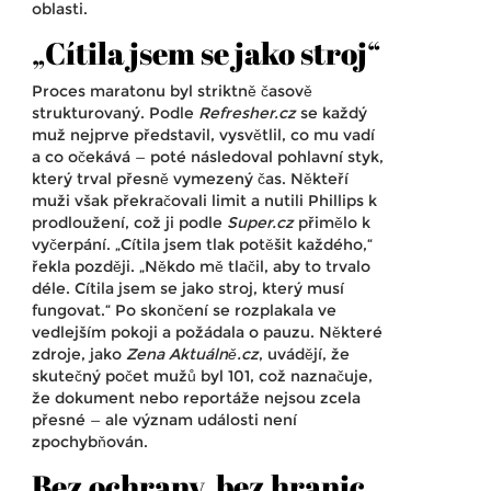
oblasti.
„Cítila jsem se jako stroj“
Proces maratonu byl striktně časově
strukturovaný. Podle
Refresher.cz
se každý
muž nejprve představil, vysvětlil, co mu vadí
a co očekává — poté následoval pohlavní styk,
který trval přesně vymezený čas. Někteří
muži však překračovali limit a nutili Phillips k
prodloužení, což ji podle
Super.cz
přimělo k
vyčerpání. „Cítila jsem tlak potěšit každého,“
řekla později. „Někdo mě tlačil, aby to trvalo
déle. Cítila jsem se jako stroj, který musí
fungovat.“ Po skončení se rozplakala ve
vedlejším pokoji a požádala o pauzu. Některé
zdroje, jako
Zena Aktuálně.cz
, uvádějí, že
skutečný počet mužů byl 101, což naznačuje,
že dokument nebo reportáže nejsou zcela
přesné — ale význam události není
zpochybňován.
Bez ochrany, bez hranic