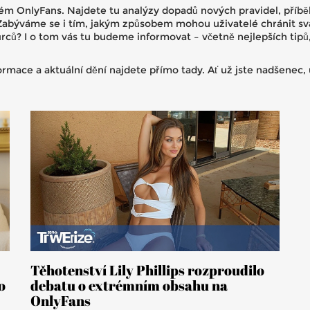
ystém OnlyFans. Najdete tu analýzy dopadů nových pravidel, příbě
Zabýváme se i tím, jakým způsobem mohou uživatelé chránit svá 
ců? I o tom vás tu budeme informovat – včetně nejlepších tipů, 
ormace a aktuální dění najdete přímo tady. Ať už jste nadšenec,
Těhotenství Lily Phillips rozproudilo
o
debatu o extrémním obsahu na
OnlyFans