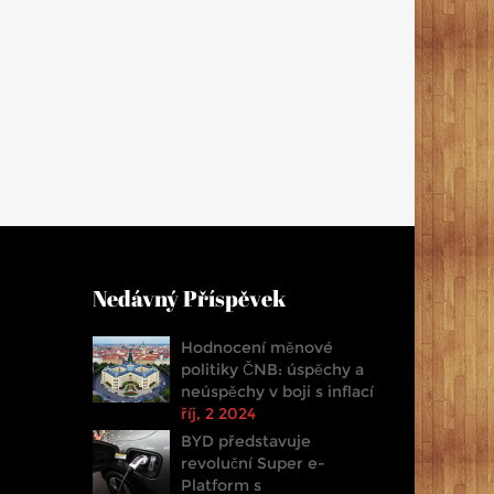
Nedávný Příspěvek
Hodnocení měnové
politiky ČNB: úspěchy a
neúspěchy v boji s inflací
říj, 2 2024
BYD představuje
revoluční Super e-
Platform s