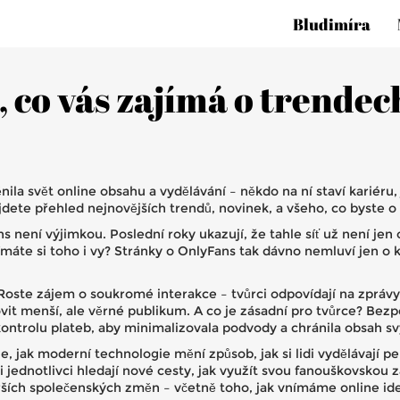
Bludimíra
 co vás zajímá o trendec
ila svět online obsahu a vydělávání – někdo na ní staví kariéru, 
jdete přehled nejnovějších trendů, novinek, a všeho, co byste 
 není výjimkou. Poslední roky ukazují, že tahle síť už není jen o 
ímáte si toho i vy? Stránky o OnlyFans tak dávno nemluví jen o ko
oste zájem o soukromé interakce – tvůrci odpovídají na zprávy
slovit menší, ale věrné publikum. A co je zásadní pro tvůrce? Be
 kontrolu plateb, aby minimalizovala podvody a chránila obsah sv
, jak moderní technologie mění způsob, jak si lidi vydělávají pe
jednotlivci hledají nové cesty, jak využít svou fanouškovskou z
irších společenských změn – včetně toho, jak vnímáme online ide