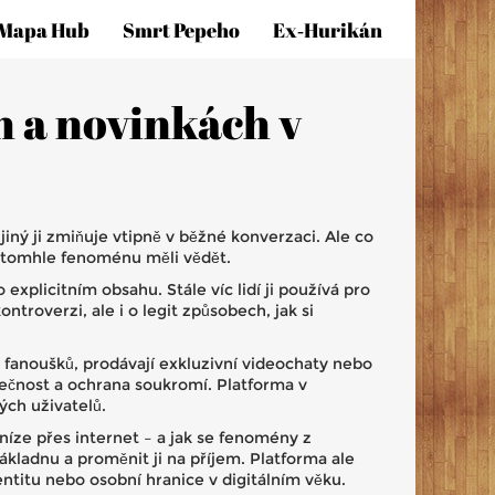
Mapa Hub
Smrt Pepeho
Ex‑hurikán
h a novinkách v
jiný ji zmiňuje vtipně v běžné konverzaci. Ale co
o tomhle fenoménu měli vědět.
explicitním obsahu. Stále víc lidí ji používá pro
ntroverzi, ale i o legit způsobech, jak si
 fanoušků, prodávají exkluzivní videochaty nebo
zpečnost a ochrana soukromí. Platforma v
ých uživatelů.
níze přes internet – a jak se fenomény z
ákladnu a proměnit ji na příjem. Platforma ale
ntitu nebo osobní hranice v digitálním věku.