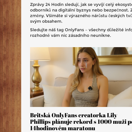
Zprávy 24 Hodin sledují, jak se vyvíjí celý ekos
odborníků na digitální byznys nebo bezpečnost. 
změny. Všímáte si výrazného nárůstu českých tvůr
svým obsahem.
Sledujte náš tag OnlyFans – všechny důležité inf
rozhodně vám nic zásadního neunikne.
Britská OnlyFans creatorka Lily
Phillips plánuje rekord s 1000 muži p
14hodinovém maratonu