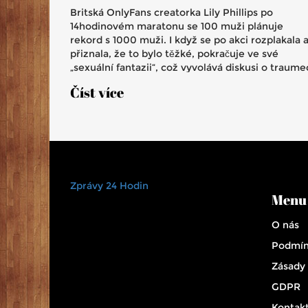
Britská OnlyFans creatorka Lily Phillips po
14hodinovém maratonu se 100 muži plánuje
rekord s 1000 muži. I když se po akci rozplakala 
přiznala, že to bylo těžké, pokračuje ve své
„sexuální fantazii“, což vyvolává diskusi o traum
a exploataci v digitálním světě.
Číst více
Zprávy 24 Hodin
Menu
O nás
Podmín
Zásady
GDPR
Kontak