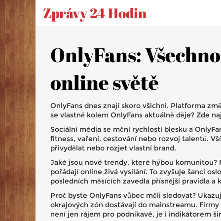
Zprávy 24 Hodin
OnlyFans: Všechno,
online světě
OnlyFans dnes znají skoro všichni. Platforma změn
se vlastně kolem OnlyFans aktuálně děje? Zde na
Sociální média se mění rychlostí blesku a OnlyFans
fitness, vaření, cestování nebo rozvoj talentů. Vš
přivydělat nebo rozjet vlastní brand.
Jaké jsou nové trendy, které hýbou komunitou? R
pořádají online živá vysílání. To zvyšuje šanci o
posledních měsících zavedla přísnější pravidla a
Proč byste OnlyFans vůbec měli sledovat? Ukazuje
okrajových zón dostávají do mainstreamu. Firmy i 
není jen rájem pro podnikavé, je i indikátorem š