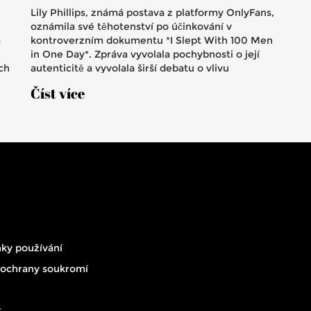
Lily Phillips, známá postava z platformy OnlyFans,
oznámila své těhotenství po účinkování v
a
kontroverzním dokumentu *I Slept With 100 Men
in One Day*. Zpráva vyvolala pochybnosti o její
ech
autenticitě a vyvolala širší debatu o vlivu
extrémního obsahu a psychologických dopadech
Číst více
na tvůrce v digitálním světě.
ky používání
 ochrany soukromí
t