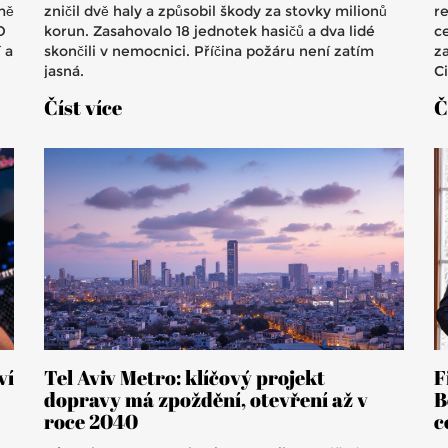
mě
zničil dvě haly a způsobil škody za stovky milionů
r
O
korun. Zasahovalo 18 jednotek hasičů a dva lidé
c
 a
skončili v nemocnici. Příčina požáru není zatím
z
jasná.
C
Tu
Číst více
Č
s
ví
Tel Aviv Metro: klíčový projekt
F
dopravy má zpoždění, otevření až v
B
roce 2040
c