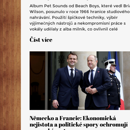
Album Pet Sounds od Beach Boys, které vedl Bri
Wilson, posunulo v roce 1966 hranice studiového
nahrávání. Použití špičkové techniky, výběr
výjimečných nástrojů a nekompromisní práce s
vokály udělaly z alba milník, co ovlivnil celé
generace hudebníků.
Číst více
Německo a Francie: Ekonomická
nejistota a politické spory ochromují