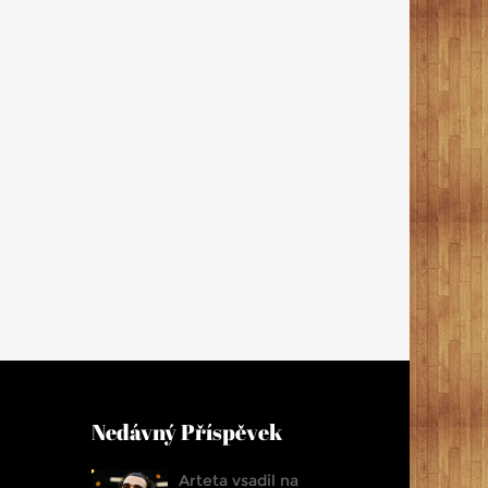
Nedávný Příspěvek
Arteta vsadil na