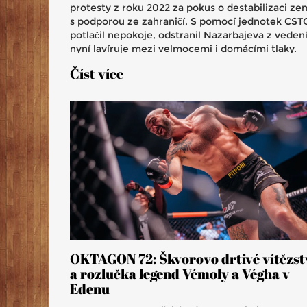
protesty z roku 2022 za pokus o destabilizaci ze
s podporou ze zahraničí. S pomocí jednotek CST
potlačil nepokoje, odstranil Nazarbajeva z vedení
nyní lavíruje mezi velmocemi i domácími tlaky.
Číst více
OKTAGON 72: Škvorovo drtivé vítězst
a rozlučka legend Vémoly a Végha v
Edenu