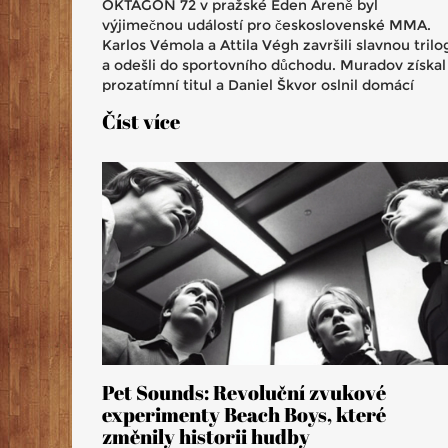
OKTAGON 72 v pražské Eden Areně byl
výjimečnou událostí pro československé MMA.
Karlos Vémola a Attila Végh završili slavnou trilog
a odešli do sportovního důchodu. Muradov získal
prozatímní titul a Daniel Škvor oslnil domácí
fanoušky drtivým výkonem. Akce potvrdila vývoj
Číst více
MMA v regionu.
Pet Sounds: Revoluční zvukové
experimenty Beach Boys, které
změnily historii hudby