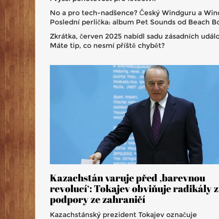
No a pro tech-nadšence? Český Windguru a Windy
Poslední perlička: album Pet Sounds od Beach Boy
Zkrátka, červen 2025 nabídl sadu zásadních událos
Máte tip, co nesmí příště chybět?
Kazachstán varuje před ‚barevnou
revolucí‘: Tokajev obviňuje radikály z
podpory ze zahraničí
Kazachstánský prezident Tokajev označuje