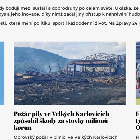
 bodují mezi surfaři a dobrodruhy po celém světě. Ukázka, že 
s a jeho inovace, díky nimž začal jiný přístup k nahrávání hudb
tí, které mění politiku, sport i každodenní život. Na Zprávy 24 H
Požár pily ve Velkých Karlovicích
F
způsobil škody za stovky milionů
t
korun
O
Obrovský požár v pilnici ve Velkých Karlovicích
F