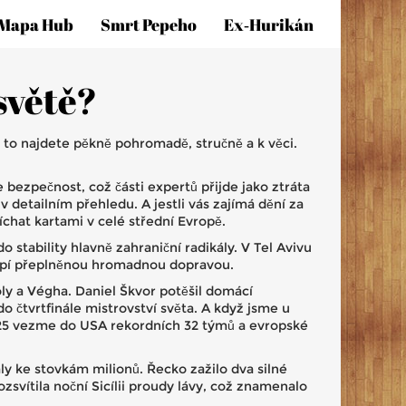
Mapa Hub
Smrt Pepeho
Ex‑hurikán
světě?
y to najdete pěkně pohromadě, stručně a k věci.
 bezpečnost, což části expertů přijde jako ztráta
detailním přehledu. A jestli vás zajímá dění za
chat kartami v celé střední Evropě.
o stability hlavně zahraniční radikály. V Tel Avivu
í trpí přeplněnou hromadnou dopravou.
y a Végha. Daniel Škvor potěšil domácí
do čtvrtfinále mistrovství světa. A když jsme u
2025 vezme do USA rekordních 32 týmů a evropské
ly ke stovkám milionů. Řecko zažilo dva silné
ozsvítila noční Sicílii proudy lávy, což znamenalo