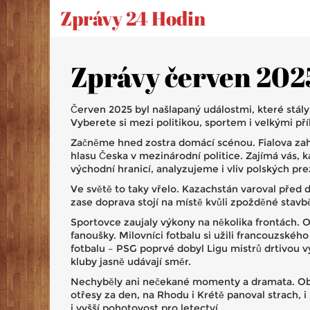
Zprávy 24 Hodin
Zprávy červen 2025:
Červen 2025 byl našlapaný událostmi, které stály
Vyberete si mezi politikou, sportem i velkými př
Začněme hned zostra domácí scénou. Fialova zahra
hlasu Česka v mezinárodní politice. Zajímá vás, 
východní hranicí, analyzujeme i vliv polských pr
Ve světě to taky vřelo. Kazachstán varoval před da
zase doprava stojí na místě kvůli zpožděné stavbě
Sportovce zaujaly výkony na několika frontách.
fanoušky. Milovníci fotbalu si užili francouzského
fotbalu – PSG poprvé dobyl Ligu mistrů drtivou
kluby jasně udávají směr.
Nechyběly ani nečekané momenty a dramata. Obří p
otřesy za den, na Rhodu i Krétě panoval strach, i 
i vyšší pohotovost pro letectví.