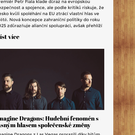
remiér Petr Fiala klade důraz na evropskou
zpečnost a spojence, ale podle kritiků riskuje, že
sko kvůli spoléhání na EU ztrácí vlastní hlas ve
větě. Nová koncepce zahraniční politiky do roku
25 zdůrazňuje alianční spolupráci, avšak přehlíží
ozšíření vztahů mimo bezpečnostní oblast a
íst více
imo EU.
magine Dragons: Hudební fenomén s
asným hlasem společenské změny
magine Dragons z Las Vegas prorazili díky hitům