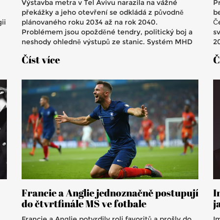
Výstavba metra v Tel Avivu narazila na vážné
P
překážky a jeho otevření se odkládá z původně
be
ii
plánovaného roku 2034 až na rok 2040.
Če
Problémem jsou opožděné tendry, politický boj a
s
neshody ohledně výstupů ze stanic. Systém MHD
20
je přetížený a nové řešení v nedohlednu.
r
Číst více
Č
m
Francie a Anglie jednoznačně postupují
I
do čtvrtfinále MS ve fotbale
j
Francie a Anglie potvrdily roli favoritů a prošly do
I