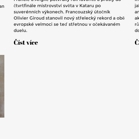
čtvrtfinále mistrovství světa v Kataru po
ja
an
suverénních výkonech. Francouzský útočník
a
Olivier Giroud stanovil nový střelecký rekord a obě
a
evropské velmoci se teď střetnou v očekávaném
rů
duelu.
d
h
Číst více
Č