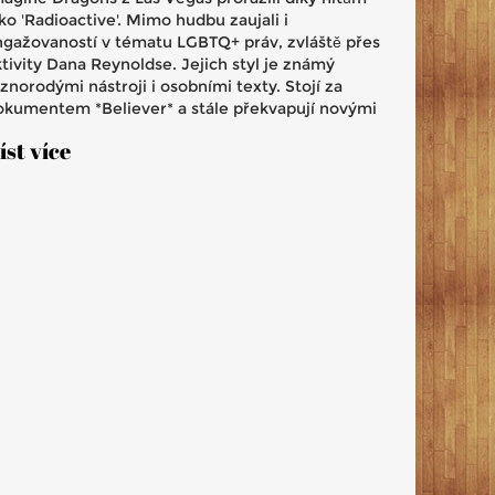
ko 'Radioactive'. Mimo hudbu zaujali i
ngažovaností v tématu LGBTQ+ práv, zvláště přes
ktivity Dana Reynoldse. Jejich styl je známý
znorodými nástroji i osobními texty. Stojí za
okumentem *Believer* a stále překvapují novými
udebními směry.
íst více