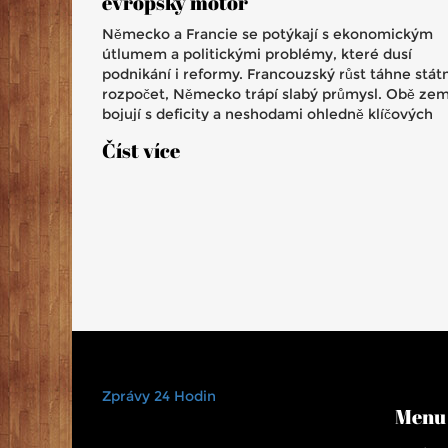
evropský motor
Německo a Francie se potýkají s ekonomickým
útlumem a politickými problémy, které dusí
podnikání i reformy. Francouzský růst táhne státn
rozpočet, Německo trápí slabý průmysl. Obě ze
bojují s deficity a neshodami ohledně klíčových
reforem.
Číst více
Zprávy 24 Hodin
Menu