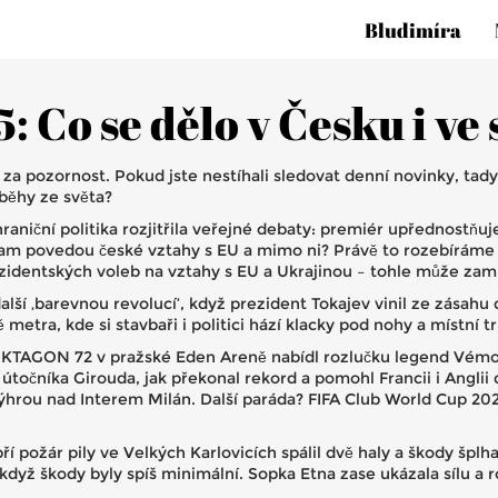
Bludimíra
 Co se dělo v Česku i ve 
 za pozornost. Pokud jste nestíhali sledovat denní novinky, tad
íběhy ze světa?
niční politika rozjitřila veřejné debaty: premiér upřednostňuje
kam povedou české vztahy s EU a mimo ni? Právě to rozebíráme v 
ezidentských voleb na vztahy s EU a Ukrajinou – tohle může zamí
lší ‚barevnou revolucí‘, když prezident Tokajev vinil ze zásahu d
 metra, kde si stavbaři i politici hází klacky pod nohy a místn
 OKTAGON 72 v pražské Eden Areně nabídl rozlučku legend Vémol
 útočníka Girouda, jak překonal rekord a pomohl Francii i Anglii 
 výhrou nad Interem Milán. Další paráda? FIFA Club World Cup 
ožár pily ve Velkých Karlovicích spálil dvě haly a škody šplha
když škody byly spíš minimální. Sopka Etna zase ukázala sílu a r