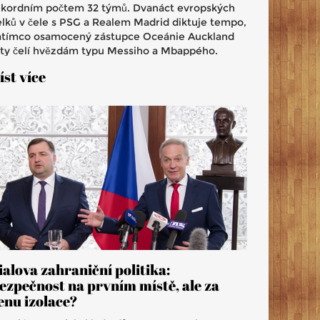
ekordním počtem 32 týmů. Dvanáct evropských
elků v čele s PSG a Realem Madrid diktuje tempo,
atímco osamocený zástupce Oceánie Auckland
ity čelí hvězdám typu Messiho a Mbappého.
rnaj startuje 18. června s řadou ostře
íst více
ledovaných duelů.
ialova zahraniční politika:
ezpečnost na prvním místě, ale za
enu izolace?