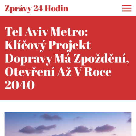
Zprávy 24 Hodin
Tel Aviv Metro:
Klíčový Projekt
Dopravy Má Zpoždění,
Otevření Až V Roce
2040