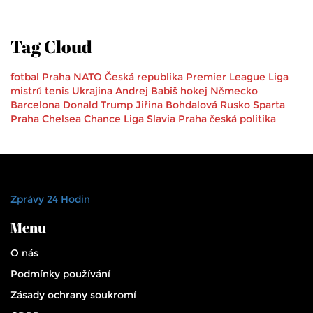
Tag Cloud
fotbal
Praha
NATO
Česká republika
Premier League
Liga
mistrů
tenis
Ukrajina
Andrej Babiš
hokej
Německo
Barcelona
Donald Trump
Jiřina Bohdalová
Rusko
Sparta
Praha
Chelsea
Chance Liga
Slavia Praha
česká politika
Zprávy 24 Hodin
Menu
O nás
Podmínky používání
Zásady ochrany soukromí