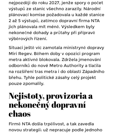
nejpozději do roku 2027, jenže spory o počet
výstupů ze stanic všechno zarazily. Národní
plánovací komise požadovala u každé stanice
2 až 5 výstupů, zatímco dopravní firma NTA
jich plánovala mít méně. Výsledkem byly
nekonečné dohady a průtahy při přípravě
výběrových řízení.
Situaci ještě víc zamotala ministryně dopravy
Miri Regev. Během doby v opozici program
metra aktivně blokovala. Zdržela jmenování
odborníků do nové Metro Authority a tlačila
na rozšíření tras metra i do oblastí Západního
břehu. Tyhle politické zásahy celý projekt
pouze zpomalily.
Nejistoty, provizoria a
nekonečný dopravní
chaos
Firmě NTA došla trpělivost, a tak zavedla
novou strategii: už nepracuje podle jednoho