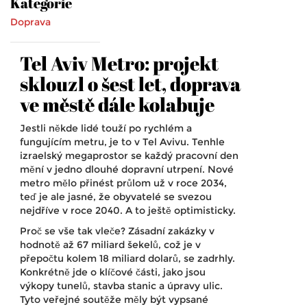
Kategorie
Doprava
Tel Aviv Metro: projekt
sklouzl o šest let, doprava
ve městě dále kolabuje
Jestli někde lidé touží po rychlém a
fungujícím metru, je to v Tel Avivu. Tenhle
izraelský megaprostor se každý pracovní den
mění v jedno dlouhé dopravní utrpení. Nové
metro mělo přinést průlom už v roce 2034,
teď je ale jasné, že obyvatelé se svezou
nejdříve v roce 2040. A to ještě optimisticky.
Proč se vše tak vleče? Zásadní zakázky v
hodnotě až 67 miliard šekelů, což je v
přepočtu kolem 18 miliard dolarů, se zadrhly.
Konkrétně jde o klíčové části, jako jsou
výkopy tunelů, stavba stanic a úpravy ulic.
Tyto veřejné soutěže měly být vypsané