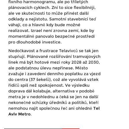
fixního harmonogramu, ale po tříletých
plánovacích cyklech. Zní to sice flexibilněji,
ale ve skutečnosti to může přinést další
odklady a nejistotu. Samotní stavebníci teď
váhají, co a hlavně kdy bude možné
realizovat. Izrael není zrovna zemí, kde by
momentálně panovalo bezpečné prostředí
pro dlouhodobé investice.
Nedočkavost a frustrace Telavivců se tak jen
stupňují. Plánované rozšiřování tramvajových
linek má být hotové mezi roky 2028 až 2030,
ale podstatnou úlevu nepřinese. Město
zvažuje i zavedení denního poplatku za vjezd
do centra (37 šekelů), což ale vyvolává vztek
řidičů spíš než spokojenost. Ve výsledku
doprava dál kolabuje, alternativa v podobě
metra je v nedohlednu a čeká se jen na další
nekonečné schůzky úředníků a politiků, kteří
nemohou najít společnou řeč ani ohledně
Tel
Aviv Metro
.