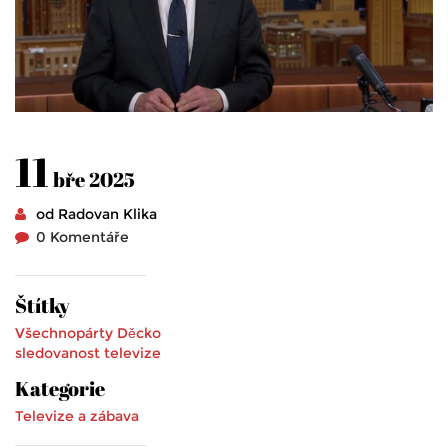
11
bře 2025
od Radovan Klika
0 Komentáře
Štítky
Všechnopárty
Děcko
sledovanost
televize
Kategorie
Televize a zábava