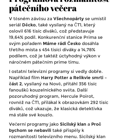
pátečního večera
V těsném závěsu za
Všechnopárty
se umístil
seriál
Děcko
, také vysílaný na ČT1, který
oslovil 616 tisíc diváků, což představuje
19,64% podíl. Konkurenční stanice Prima se
svým pořadem
Máme rádi Česko
dosáhla
třetího místa s 454 tisíci diváky a 14,78%
podílem, což je taktéž úctyhodný výkon v
náročném pátečním prime timu.
I ostatní televizní programy si vedly dobře.
Například film
Harry Potter a Relikvie smrti –
část 2
, vysílaný na Nově, přitáhl 356 tisíc
fanoušků kouzelnického světa. Další
pozoruhodný program, Hercule Poirot,
rovněž na ČT1, přilákal k obrazovkám 292 tisíc
diváků, což ukazuje, že klasická detektivka
má stále své kouzlo.
Večerní programy jako
Sicilský klan
a
Proč
bychom se nebavili
také přispěly k
rozmanitosti televizního menu. Sicilský klan