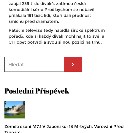
zaujal 259 tisíc diváků, zatímco česká
komediální série Proč bychom se nebavili
přilákala 191 tisíc lidí, kteří dali přednost
smíchu před dramatem.
Páteční televize tedy nabídla široké spektrum
pořadů, kde si každý divák mohl najít to své, a
ČT1 opět potvrdila svou silnou pozici na trhu.
Poslední Příspěvek
Zemětřesení M7.1 V Japonsku: 18 Mrtvých, Varování Před
Tsunami