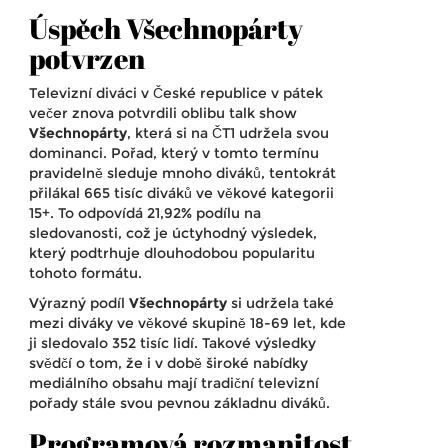
Úspěch Všechnopárty
potvrzen
Televizní diváci v České republice v pátek
večer znova potvrdili oblibu talk show
Všechnopárty
, která si na ČT1 udržela svou
dominanci. Pořad, který v tomto termínu
pravidelně sleduje mnoho diváků, tentokrát
přilákal 665 tisíc diváků ve věkové kategorii
15+. To odpovídá 21,92% podílu na
sledovanosti, což je úctyhodný výsledek,
který podtrhuje dlouhodobou popularitu
tohoto formátu.
Výrazný podíl
Všechnopárty
si udržela také
mezi diváky ve věkové skupině 18-69 let, kde
ji sledovalo 352 tisíc lidí. Takové výsledky
svědčí o tom, že i v době široké nabídky
mediálního obsahu mají tradiční televizní
pořady stále svou pevnou základnu diváků.
Programová rozmanitost