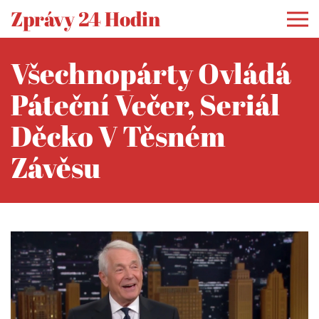
Zprávy 24 Hodin
Všechnopárty Ovládá
Páteční Večer, Seriál
Děcko V Těsném
Závěsu