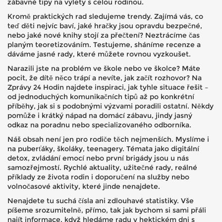
zábavné tipy na výlety s celou rodinou.
Kromě praktických rad sledujeme trendy. Zajímá vás, co
teď děti nejvíc baví, jaké hračky jsou opravdu bezpečné,
nebo jaké nové knihy stojí za přečtení? Neztrácíme čas
planým teoretizováním. Testujeme, sháníme recenze a
dáváme jasné rady, které můžete rovnou vyzkoušet.
Narazili jste na problém ve škole nebo ve školce? Máte
pocit, že dítě něco trápí a nevíte, jak začít rozhovor? Na
Zprávy 24 Hodin najdete inspiraci, jak tyhle situace řešit –
od jednoduchých komunikačních tipů až po konkrétní
příběhy, jak si s podobnými výzvami poradili ostatní. Někdy
pomůže i krátký nápad na domácí zábavu, jindy jasný
odkaz na poradnu nebo specializovaného odborníka.
Náš obsah není jen pro rodiče těch nejmenších. Myslíme i
na puberťáky, školáky, teenagery. Témata jako digitální
detox, zvládání emocí nebo první brigády jsou u nás
samozřejmostí. Rychlé aktuality, užitečné rady, reálné
příklady ze života rodin i doporučení na služby nebo
volnočasové aktivity, které jinde nenajdete.
Nenajdete tu suchá čísla ani zdlouhavé statistiky. Vše
píšeme srozumitelně, přímo, tak jak bychom si sami přáli
najít informace, když hledáme radu v hektickém dni s