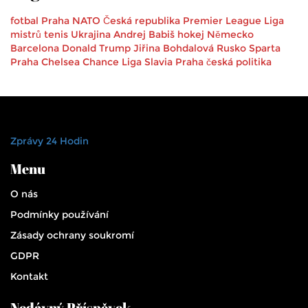
fotbal
Praha
NATO
Česká republika
Premier League
Liga
mistrů
tenis
Ukrajina
Andrej Babiš
hokej
Německo
Barcelona
Donald Trump
Jiřina Bohdalová
Rusko
Sparta
Praha
Chelsea
Chance Liga
Slavia Praha
česká politika
Zprávy 24 Hodin
Menu
O nás
Podmínky používání
Zásady ochrany soukromí
GDPR
Kontakt
Nedávný Příspěvek