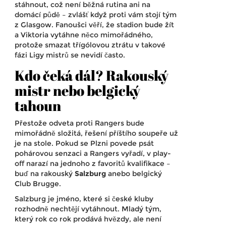
stáhnout, což není běžná rutina ani na
domácí půdě – zvlášť když proti vám stojí tým
z Glasgow. Fanoušci věří, že stadion bude žít
a Viktoria vytáhne něco mimořádného,
protože smazat třígólovou ztrátu v takové
fázi Ligy mistrů se nevidí často.
Kdo čeká dál? Rakouský
mistr nebo belgický
tahoun
Přestože odveta proti Rangers bude
mimořádně složitá, řešení příštího soupeře už
je na stole. Pokud se Plzni povede psát
pohárovou senzaci a Rangers vyřadí, v play-
off narazí na jednoho z favoritů kvalifikace –
buď na rakouský
Salzburg
anebo belgický
Club Brugge.
Salzburg je jméno, které si české kluby
rozhodně nechtějí vytáhnout. Mladý tým,
který rok co rok prodává hvězdy, ale není