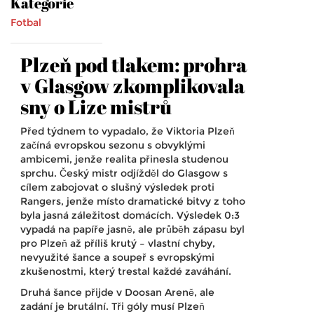
Kategorie
Fotbal
Plzeň pod tlakem: prohra
v Glasgow zkomplikovala
sny o Lize mistrů
Před týdnem to vypadalo, že Viktoria Plzeň
začíná evropskou sezonu s obvyklými
ambicemi, jenže realita přinesla studenou
sprchu. Český mistr odjížděl do Glasgow s
cílem zabojovat o slušný výsledek proti
Rangers, jenže místo dramatické bitvy z toho
byla jasná záležitost domácích. Výsledek 0:3
vypadá na papíře jasně, ale průběh zápasu byl
pro Plzeň až příliš krutý – vlastní chyby,
nevyužité šance a soupeř s evropskými
zkušenostmi, který trestal každé zaváhání.
Druhá šance přijde v Doosan Areně, ale
zadání je brutální. Tři góly musí Plzeň