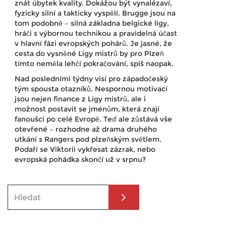
znát úbytek kvality. Dokážou být vynalézaví,
fyzicky silní a takticky vyspělí. Brugge jsou na
tom podobně – silná základna belgické ligy,
hráči s výbornou technikou a pravidelná účast
v hlavní fázi evropských pohárů. Je jasné, že
cesta do vysněné Ligy mistrů by pro Plzeň
tímto neměla lehčí pokračování, spíš naopak.
Nad posledními týdny visí pro západočeský
tým spousta otazníků. Nespornou motivací
jsou nejen finance z Ligy mistrů, ale i
možnost postavit se jménům, která znají
fanoušci po celé Evropě. Teď ale zůstává vše
otevřené – rozhodne až drama druhého
utkání s Rangers pod plzeňským světlem.
Podaří se Viktorii vykřesat zázrak, nebo
evropská pohádka skončí už v srpnu?