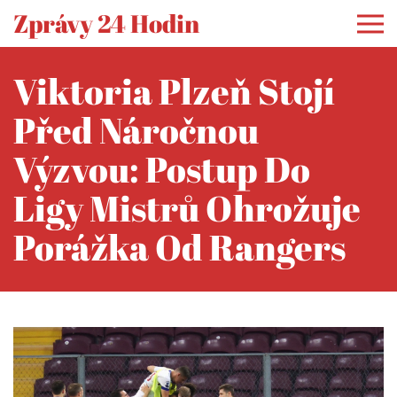
Zprávy 24 Hodin
Viktoria Plzeň Stojí
Před Náročnou
Výzvou: Postup Do
Ligy Mistrů Ohrožuje
Porážka Od Rangers