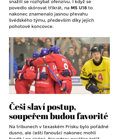
snažili se rozhýbat ofenzívu. I když se
povedlo skórovat třikrát, na
MS U18
to
nakonec znamenalo jasnou převahu
švédského týmu, především díky jejich
pohotové koncovce.
Češi slaví postup,
soupeřem budou favorité
Na tribunech v texaském Frisku bylo pořádné
dusno, ale čeští fanoušci nakonec mohli
fandit i po siréně. Navzdory porážce totiž