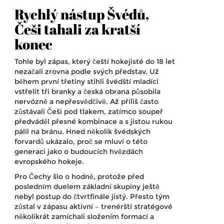
Rychlý nástup Švédů,
Češi tahali za kratší
konec
Tohle byl zápas, který čeští hokejisté do 18 let
nezačali zrovna podle svých představ. Už
během první třetiny stihli švédští mladíci
vstřelit tři branky a česká obrana působila
nervózně a nepřesvědčivě. Až příliš často
zůstávali Češi pod tlakem, zatímco soupeř
předváděl přesné kombinace a s jistou rukou
pálil na bránu. Hned několik švédských
forvardů ukázalo, proč se mluví o této
generaci jako o budoucích hvězdách
evropského hokeje.
Pro Čechy šlo o hodně, protože před
posledním duelem základní skupiny ještě
nebyl postup do čtvrtfinále jistý. Přesto tým
zůstal v zápasu aktivní – trenérští stratégové
několikrát zamíchali složením formací a