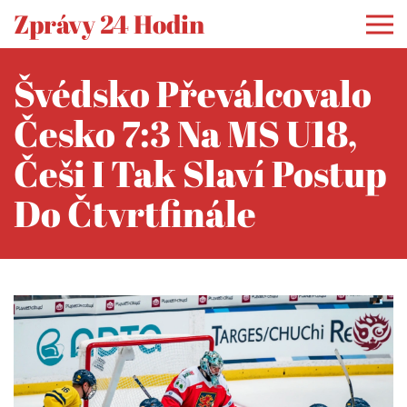
Zprávy 24 Hodin
Švédsko Převálcovalo
Česko 7:3 Na MS U18,
Češi I Tak Slaví Postup
Do Čtvrtfinále