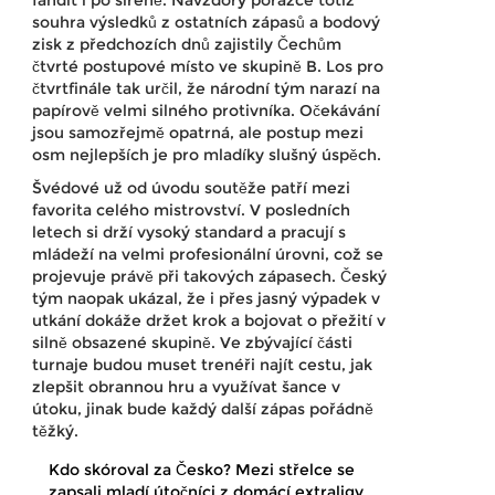
souhra výsledků z ostatních zápasů a bodový
zisk z předchozích dnů zajistily Čechům
čtvrté postupové místo ve skupině B. Los pro
čtvrtfinále tak určil, že národní tým narazí na
papírově velmi silného protivníka. Očekávání
jsou samozřejmě opatrná, ale postup mezi
osm nejlepších je pro mladíky slušný úspěch.
Švédové už od úvodu soutěže patří mezi
favorita celého mistrovství. V posledních
letech si drží vysoký standard a pracují s
mládeží na velmi profesionální úrovni, což se
projevuje právě při takových zápasech. Český
tým naopak ukázal, že i přes jasný výpadek v
utkání dokáže držet krok a bojovat o přežití v
silně obsazené skupině. Ve zbývající části
turnaje budou muset trenéři najít cestu, jak
zlepšit obrannou hru a využívat šance v
útoku, jinak bude každý další zápas pořádně
těžký.
Kdo skóroval za Česko? Mezi střelce se
zapsali mladí útočníci z domácí extraligy