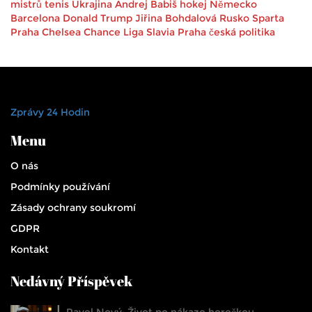
mistrů
tenis
Ukrajina
Andrej Babiš
hokej
Německo
Barcelona
Donald Trump
Jiřina Bohdalová
Rusko
Sparta
Praha
Chelsea
Chance Liga
Slavia Praha
česká politika
Zprávy 24 Hodin
Menu
O nás
Podmínky používání
Zásady ochrany soukromí
GDPR
Kontakt
Nedávný Příspěvek
Pavel Nový: Život po nákaze horečkou