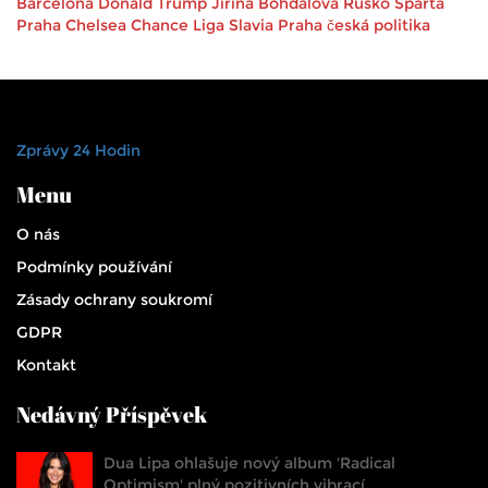
Barcelona
Donald Trump
Jiřina Bohdalová
Rusko
Sparta
Praha
Chelsea
Chance Liga
Slavia Praha
česká politika
Zprávy 24 Hodin
Menu
O nás
Podmínky používání
Zásady ochrany soukromí
GDPR
Kontakt
Nedávný Příspěvek
Dua Lipa ohlašuje nový album 'Radical
Optimism' plný pozitivních vibrací