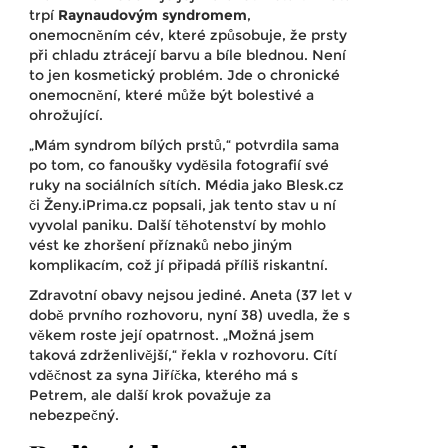
trpí
Raynaudovým syndromem
,
onemocněním cév, které způsobuje, že prsty
při chladu ztrácejí barvu a bíle blednou. Není
to jen kosmetický problém. Jde o chronické
onemocnění, které může být bolestivé a
ohrožující.
„Mám syndrom bílých prstů,“ potvrdila sama
po tom, co fanoušky vyděsila fotografií své
ruky na sociálních sítích. Média jako
Blesk.cz
či
Ženy.iPrima.cz
popsali, jak tento stav u ní
vyvolal paniku. Další těhotenství by mohlo
vést ke zhoršení příznaků nebo jiným
komplikacím, což jí připadá příliš riskantní.
Zdravotní obavy nejsou jediné. Aneta (37 let v
době prvního rozhovoru, nyní 38) uvedla, že s
věkem roste její opatrnost. „Možná jsem
taková zdrženlivější,“ řekla v rozhovoru. Cítí
vděčnost za syna Jiříčka, kterého má s
Petrem, ale další krok považuje za
nebezpečný.