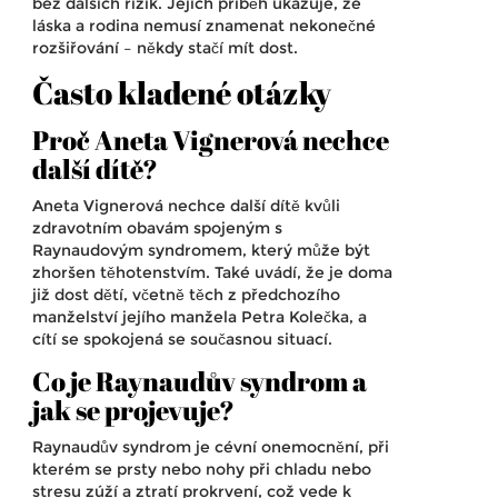
bez dalších rizik. Jejich příběh ukazuje, že
láska a rodina nemusí znamenat nekonečné
rozšiřování – někdy stačí mít dost.
Často kladené otázky
Proč Aneta Vignerová nechce
další dítě?
Aneta Vignerová nechce další dítě kvůli
zdravotním obavám spojeným s
Raynaudovým syndromem, který může být
zhoršen těhotenstvím. Také uvádí, že je doma
již dost dětí, včetně těch z předchozího
manželství jejího manžela Petra Kolečka, a
cítí se spokojená se současnou situací.
Co je Raynaudův syndrom a
jak se projevuje?
Raynaudův syndrom je cévní onemocnění, při
kterém se prsty nebo nohy při chladu nebo
stresu zúží a ztratí prokrvení, což vede k