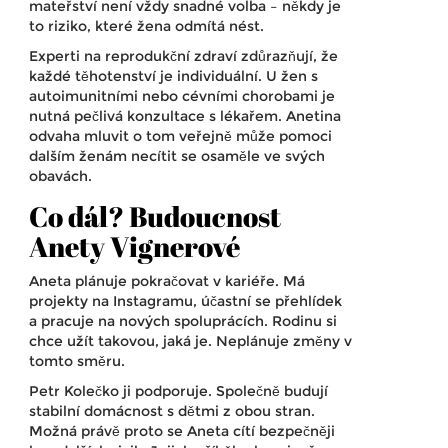
mateřství není vždy snadné volba – někdy je
to riziko, které žena odmítá nést.
Experti na reprodukční zdraví zdůrazňují, že
každé těhotenství je individuální. U žen s
autoimunitními nebo cévními chorobami je
nutná pečlivá konzultace s lékařem. Anetina
odvaha mluvit o tom veřejně může pomoci
dalším ženám necítit se osaměle ve svých
obavách.
Co dál? Budoucnost
Anety Vignerové
Aneta plánuje pokračovat v kariéře. Má
projekty na Instagramu, účastní se přehlídek
a pracuje na nových spoluprácích. Rodinu si
chce užít takovou, jaká je. Neplánuje změny v
tomto směru.
Petr Kolečko ji podporuje. Společně budují
stabilní domácnost s dětmi z obou stran.
Možná právě proto se Aneta cítí bezpečněji