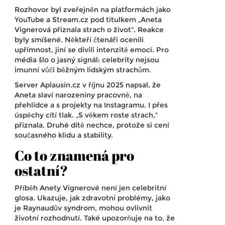
Rozhovor byl zveřejněn na platformách jako
YouTube a Stream.cz pod titulkem „Aneta
Vignerová přiznala strach o život“. Reakce
byly smíšené. Někteří čtenáři ocenili
upřímnost, jiní se divili intenzitě emocí. Pro
média šlo o jasný signál: celebrity nejsou
imunní vůči běžným lidským strachům.
Server Aplausin.cz v říjnu 2025 napsal, že
Aneta slaví narozeniny pracovně, na
přehlídce a s projekty na Instagramu. I přes
úspěchy cítí tlak. „S věkem roste strach,“
přiznala. Druhé dítě nechce, protože si cení
současného klidu a stability.
Co to znamená pro
ostatní?
Příběh Anety Vignerové není jen celebritní
glosa. Ukazuje, jak zdravotní problémy, jako
je Raynaudův syndrom, mohou ovlivnit
životní rozhodnutí. Také upozorňuje na to, že