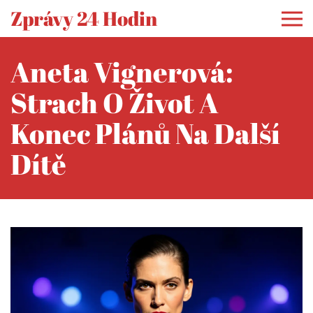
Zprávy 24 Hodin
Aneta Vignerová:
Strach O Život A
Konec Plánů Na Další
Dítě