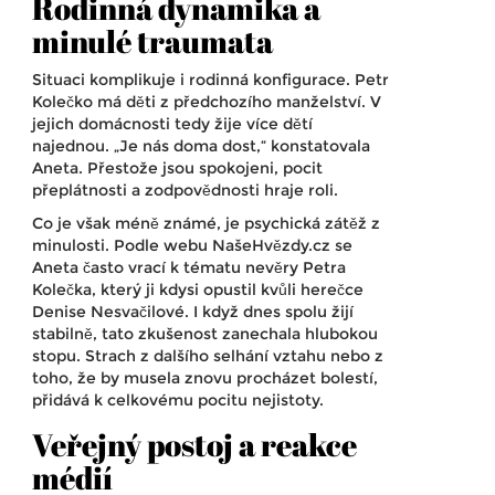
Rodinná dynamika a
minulé traumata
Situaci komplikuje i rodinná konfigurace. Petr
Kolečko má děti z předchozího manželství. V
jejich domácnosti tedy žije více dětí
najednou. „Je nás doma dost,“ konstatovala
Aneta. Přestože jsou spokojeni, pocit
přeplátnosti a zodpovědnosti hraje roli.
Co je však méně známé, je psychická zátěž z
minulosti. Podle webu
NašeHvězdy.cz
se
Aneta často vrací k tématu nevěry Petra
Kolečka, který ji kdysi opustil kvůli herečce
Denise Nesvačilové. I když dnes spolu žijí
stabilně, tato zkušenost zanechala hlubokou
stopu. Strach z dalšího selhání vztahu nebo z
toho, že by musela znovu procházet bolestí,
přidává k celkovému pocitu nejistoty.
Veřejný postoj a reakce
médií