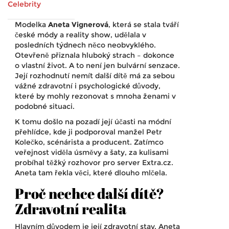
Celebrity
Modelka
Aneta Vignerová
, která se stala tváří
české módy a reality show
, udělala v
posledních týdnech něco neobvyklého.
Otevřeně přiznala hluboký strach – dokonce
o vlastní život. A to není jen bulvární senzace.
Její rozhodnutí nemít další dítě má za sebou
vážné zdravotní i psychologické důvody,
které by mohly rezonovat s mnoha ženami v
podobné situaci.
K tomu došlo na pozadí její účasti na módní
přehlídce, kde ji podporoval manžel
Petr
Kolečko
, scénárista a producent
. Zatímco
veřejnost viděla úsměvy a šaty, za kulisami
probíhal těžký rozhovor pro server
Extra.cz
.
Aneta tam řekla věci, které dlouho mlčela.
Proč nechce další dítě?
Zdravotní realita
Hlavním důvodem je její zdravotní stav. Aneta