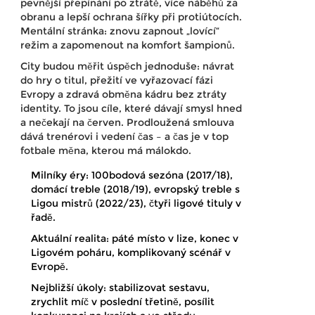
pevnější přepínání po ztrátě, více náběhů za
obranu a lepší ochrana šířky při protiútocích.
Mentální stránka: znovu zapnout „lovící“
režim a zapomenout na komfort šampionů.
City budou měřit úspěch jednoduše: návrat
do hry o titul, přežití ve vyřazovací fázi
Evropy a zdravá obměna kádru bez ztráty
identity. To jsou cíle, které dávají smysl hned
a nečekají na červen. Prodloužená smlouva
dává trenérovi i vedení čas – a čas je v top
fotbale měna, kterou má málokdo.
Milníky éry: 100bodová sezóna (2017/18),
domácí treble (2018/19), evropský treble s
Ligou mistrů (2022/23), čtyři ligové tituly v
řadě.
Aktuální realita: páté místo v lize, konec v
Ligovém poháru, komplikovaný scénář v
Evropě.
Nejbližší úkoly: stabilizovat sestavu,
zrychlit míč v poslední třetině, posílit