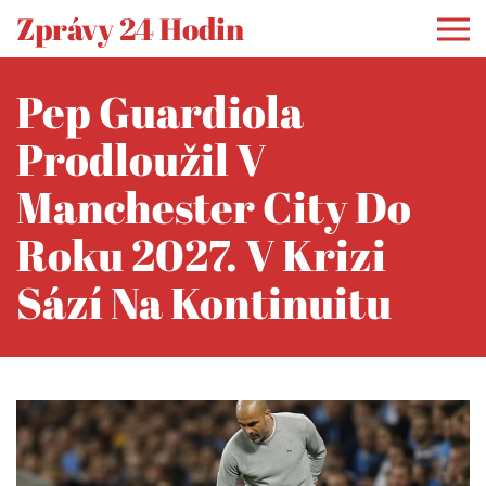
Zprávy 24 Hodin
Pep Guardiola
Prodloužil V
Manchester City Do
Roku 2027. V Krizi
Sází Na Kontinuitu