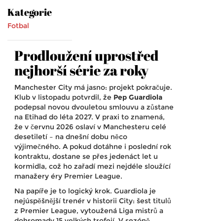
Kategorie
Fotbal
Prodloužení uprostřed
nejhorší série za roky
Manchester City má jasno: projekt pokračuje.
Klub v listopadu potvrdil, že
Pep Guardiola
podepsal novou dvouletou smlouvu a zůstane
na Etihad do léta 2027. V praxi to znamená,
že v červnu 2026 oslaví v Manchesteru celé
desetiletí – na dnešní dobu něco
výjimečného. A pokud dotáhne i poslední rok
kontraktu, dostane se přes jedenáct let u
kormidla, což ho zařadí mezi nejdéle sloužící
manažery éry Premier League.
Na papíře je to logický krok. Guardiola je
nejúspěšnější trenér v historii City: šest titulů
z Premier League, vytoužená Liga mistrů a
dohromady 15 velkých trofejí. V sezóně