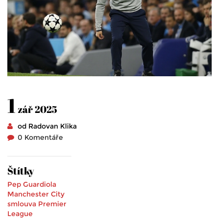
1
zář 2025
od Radovan Klika
0 Komentáře
Štítky
Pep Guardiola
Manchester City
smlouva
Premier
League