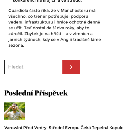
konkurenci na krajích a ve středu.
Guardiola často říká, že v Manchesteru má
všechno, co trenér potřebuje: podporu
vedení, infrastrukturu i hráče ochotné denně
se učit. Teď dostal další dva roky, aby to
zúročil. Zbytek je na hřišti – a v zimních a
jarních týdnech, kdy se v Anglii tradičně láme
sezóna.
Poslední Příspěvek
Varování Před Vedry: Střední Evropu Čeká Tepelná Kopule