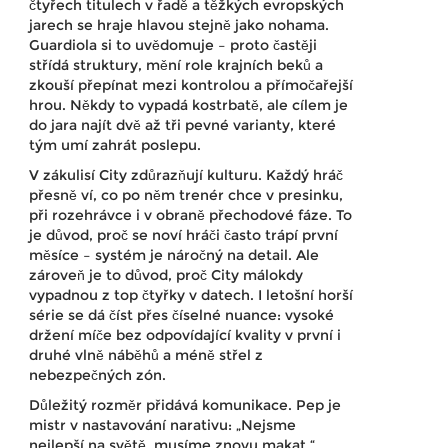
čtyřech titulech v řadě a těžkých evropských
jarech se hraje hlavou stejně jako nohama.
Guardiola si to uvědomuje – proto častěji
střídá struktury, mění role krajních beků a
zkouší přepínat mezi kontrolou a přímočařejší
hrou. Někdy to vypadá kostrbatě, ale cílem je
do jara najít dvě až tři pevné varianty, které
tým umí zahrát poslepu.
V zákulisí City zdůrazňují kulturu. Každý hráč
přesně ví, co po něm trenér chce v presinku,
při rozehrávce i v obraně přechodové fáze. To
je důvod, proč se noví hráči často trápí první
měsíce – systém je náročný na detail. Ale
zároveň je to důvod, proč City málokdy
vypadnou z top čtyřky v datech. I letošní horší
série se dá číst přes číselné nuance: vysoké
držení míče bez odpovídající kvality v první i
druhé vlně náběhů a méně střel z
nebezpečných zón.
Důležitý rozměr přidává komunikace. Pep je
mistr v nastavování narativu: „Nejsme
nejlepší na světě, musíme znovu makat,“