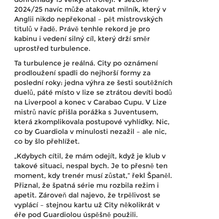
2024/25 navíc může atakovat milník, který v
Anglii nikdo nepřekonal – pět mistrovských
titulů v řadě. Právě tenhle rekord je pro
kabinu i vedení silný cíl, který drží směr
uprostřed turbulence.
Ta turbulence je reálná. City po oznámení
prodloužení spadli do nejhorší formy za
poslední roky: jedna výhra ze šesti soutěžních
duelů, páté místo v lize se ztrátou devíti bodů
na Liverpool a konec v Carabao Cupu. V Lize
mistrů navíc přišla porážka s Juventusem,
která zkomplikovala postupové vyhlídky. Nic,
co by Guardiola v minulosti nezažil – ale nic,
co by šlo přehlížet.
„Kdybych cítil, že mám odejít, když je klub v
takové situaci, nespal bych. Je to přesně ten
moment, kdy trenér musí zůstat,“ řekl Španěl.
Přiznal, že špatná série mu rozbila režim i
apetit. Zároveň dal najevo, že trpělivost se
vyplácí – stejnou kartu už City několikrát v
éře pod Guardiolou úspěšně použili.