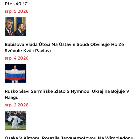
Přes 40 °C
srp, 5 2026
Babišova Vláda Útočí Na Ústavní Soud: Obviňuje Ho Ze
Svévole Kvůli Pavlovi
srp, 4 2026
Rusko Slaví Šermířské Zlato S Hymnou. Ukrajina Bojuje V
Haagu
srp, 2 2026
Osaka V Kimonu Porazila Jacquemotovou Na Wimbledonu