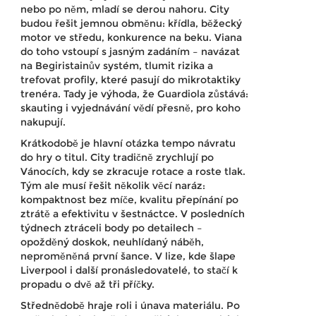
nebo po něm, mladí se derou nahoru. City
budou řešit jemnou obměnu: křídla, běžecký
motor ve středu, konkurence na beku. Viana
do toho vstoupí s jasným zadáním – navázat
na Begiristainův systém, tlumit rizika a
trefovat profily, které pasují do mikrotaktiky
trenéra. Tady je výhoda, že Guardiola zůstává:
skauting i vyjednávání vědí přesně, pro koho
nakupují.
Krátkodobě je hlavní otázka tempo návratu
do hry o titul. City tradičně zrychlují po
Vánocích, kdy se zkracuje rotace a roste tlak.
Tým ale musí řešit několik věcí naráz:
kompaktnost bez míče, kvalitu přepínání po
ztrátě a efektivitu v šestnáctce. V posledních
týdnech ztráceli body po detailech –
opožděný doskok, neuhlídaný náběh,
neproměněná první šance. V lize, kde šlape
Liverpool i další pronásledovatelé, to stačí k
propadu o dvě až tři příčky.
Střednědobě hraje roli i únava materiálu. Po