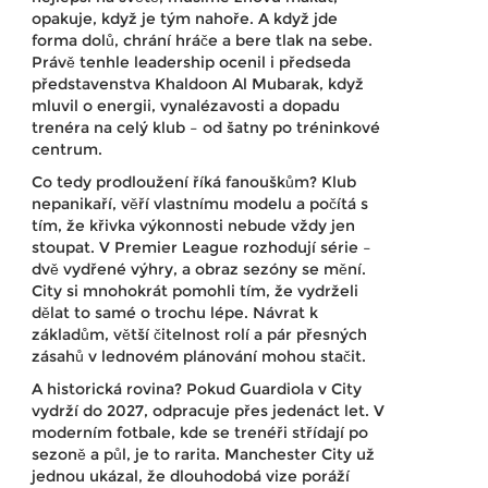
opakuje, když je tým nahoře. A když jde
forma dolů, chrání hráče a bere tlak na sebe.
Právě tenhle leadership ocenil i předseda
představenstva Khaldoon Al Mubarak, když
mluvil o energii, vynalézavosti a dopadu
trenéra na celý klub – od šatny po tréninkové
centrum.
Co tedy prodloužení říká fanouškům? Klub
nepanikaří, věří vlastnímu modelu a počítá s
tím, že křivka výkonnosti nebude vždy jen
stoupat. V Premier League rozhodují série –
dvě vydřené výhry, a obraz sezóny se mění.
City si mnohokrát pomohli tím, že vydrželi
dělat to samé o trochu lépe. Návrat k
základům, větší čitelnost rolí a pár přesných
zásahů v lednovém plánování mohou stačit.
A historická rovina? Pokud Guardiola v City
vydrží do 2027, odpracuje přes jedenáct let. V
moderním fotbale, kde se trenéři střídají po
sezoně a půl, je to rarita. Manchester City už
jednou ukázal, že dlouhodobá vize poráží