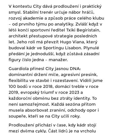
V kontextu City dává prodloužení i praktický
smysl. Stabilní trenér určuje nábor hráčů,
rozvoj akademie a způsob práce celého klubu
– od prvního týmu po analytiky. Zvlášť když v
létě končí sportovní ředitel Txiki Begiristain,
architekt přestupové strategie posledních
let. Jeho roli má převzít Hugo Viana, který
budoval kádr ve Sportingu Lisabon. Plynulé
předání je jednodušší, když zůstává zásadní
figury číslo jedna – manažer.
Guardiola přinesl City jasnou DNA:
dominantní držení míče, agresivní presink,
flexibilitu ve stavbě i rozestavení. Viděli jsme
100 bodů v roce 2018, domácí treble v roce
2019, evropský triumf v roce 2023 a
každoroční obměnu bez ztráty identity. To
není samozřejmost. Každá sezóna přitom
musela absorbovat zranění, odchody opor i
soupeře, kteří se na City učili roky.
Prodloužení přichází v čase, kdy kádr stojí
mezi dvěma cykly. Část lídrů je na vrcholu