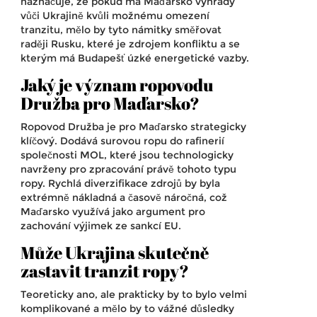
naznačuje, že pokud má Maďarsko výhrady
vůči Ukrajině kvůli možnému omezení
tranzitu, mělo by tyto námitky směřovat
raději Rusku, které je zdrojem konfliktu a se
kterým má Budapešť úzké energetické vazby.
Jaký je význam ropovodu
Družba pro Maďarsko?
Ropovod Družba je pro Maďarsko strategicky
klíčový. Dodává surovou ropu do rafinerií
společnosti MOL, které jsou technologicky
navrženy pro zpracování právě tohoto typu
ropy. Rychlá diverzifikace zdrojů by byla
extrémně nákladná a časově náročná, což
Maďarsko využívá jako argument pro
zachování výjimek ze sankcí EU.
Může Ukrajina skutečně
zastavit tranzit ropy?
Teoreticky ano, ale prakticky by to bylo velmi
komplikované a mělo by to vážné důsledky