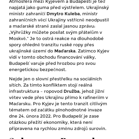
Atmosféra mezi Kyjevem a Budapeští je teď
napjatá jako guma před výstřelem. Ukrajinský
ministr zahraničí
Dmytro Kuleba
,
ministr
zahraničních věcí Ukrajiny
vstřícně neodpustil
a maďarské straně zaslal jasnou zprávu:
„Výhrůžky můžete posílat svým přátelům v
Moskvě.“ Je to ostrá reakce na dlouhodobé
spory ohledně tranzitu ruské ropy přes
ukrajinské území do
Maďarska
. Zatímco Kyjev
vidí v tomto obchodu financování války,
Budapešť varuje před hrozbou pro svou
energetickou bezpečnost.
Nejde jen o slovní přestřelku na sociálních
sítích. Za tímto konfliktem stojí reálná
infrastruktura – ropovod
Družba
, jehož jižní
větev vede přes Ukrajinu přímo k rafineriím v
Maďarsku. Pro Kyjev je tento tranzit citlivým
tématem od začátku plnohodnotné invaze
dne 24. února 2022. Pro Budapešť je zase
otázkou přežití ekonomiky, která není
připravena na rychlou změnu zdrojů surovin.