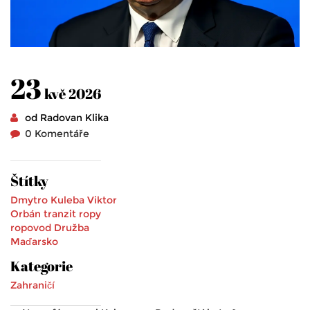
23
kvě 2026
od Radovan Klika
0 Komentáře
Štítky
Dmytro Kuleba
Viktor
Orbán
tranzit ropy
ropovod Družba
Maďarsko
Kategorie
Zahraničí