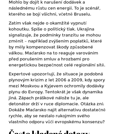
Mohlo by dojít k narušení dodávek a
následnému růstu cen energií. To je scénář,
kterého se bojí všichni, včetně Bruselu.
Zatím však nejde o okamžité vypnutí
kohoutku. Spíše o politický tlak. Ukrajina
signalizuje, že podmínky tranzitu se mohou
změnit – například zvýšením poplatků, které
by měly kompenzovat škody způsobené
válkou. Maďarsko na to reaguje varováním
před porušením smluv a hrozbami pro
energetickou bezpečnost celé regionální sítě.
Expertové upozorňují, že situace je podobná
plynovým krizím z let 2006 a 2009, kdy spory
mezi Moskvou a Kyjevem ochromily dodávky
plynu do Evropy. Tentokrát je však dynamika
jiná. Zápach práškové nálože tu je, ale
detonátor drží v ruce diplomacie. Otázka zní:
Dokáže Maďarsko najít alternativu dostatečně
rychle, aby se nestalo rukojmím svého
vlastního odporu vůči evropskému konsenzu?
Často kladené dotazy