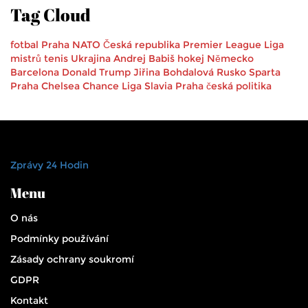
Tag Cloud
fotbal
Praha
NATO
Česká republika
Premier League
Liga
mistrů
tenis
Ukrajina
Andrej Babiš
hokej
Německo
Barcelona
Donald Trump
Jiřina Bohdalová
Rusko
Sparta
Praha
Chelsea
Chance Liga
Slavia Praha
česká politika
Zprávy 24 Hodin
Menu
O nás
Podmínky používání
Zásady ochrany soukromí
GDPR
Kontakt