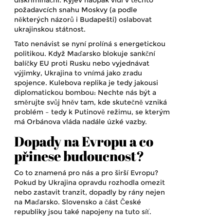
diskriminační. Kyjev naopak vidí v těchto
požadavcích snahu Moskvy (a podle
některých názorů i Budapešti) oslabovat
ukrajinskou státnost.
Tato nenávist se nyní prolíná s energetickou
politikou. Když Maďarsko blokuje sankční
balíčky EU proti Rusku nebo vyjednávat
výjimky, Ukrajina to vnímá jako zradu
spojence. Kulebova replika je tedy jakousi
diplomatickou bombou: Nechte nás být a
směrujte svůj hněv tam, kde skutečně vzniká
problém – tedy k Putinově režimu, se kterým
má Orbánova vláda nadále úzké vazby.
Dopady na Evropu a co
přinese budoucnost?
Co to znamená pro nás a pro širší Evropu?
Pokud by Ukrajina opravdu rozhodla omezit
nebo zastavit tranzit, dopadly by rány nejen
na Maďarsko. Slovensko a část České
republiky jsou také napojeny na tuto síť.