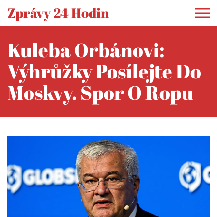
Zprávy 24 Hodin
Kuleba Orbánovi:
Výhrůžky Posílejte Do
Moskvy. Spor O Ropu