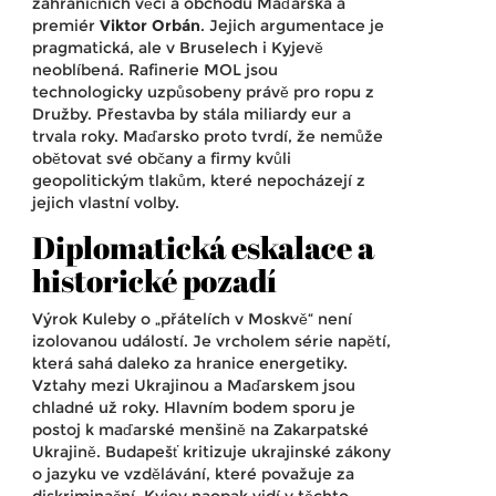
zahraničních věcí a obchodu Maďarska
a
premiér
Viktor Orbán
. Jejich argumentace je
pragmatická, ale v Bruselech i Kyjevě
neoblíbená. Rafinerie MOL jsou
technologicky uzpůsobeny právě pro ropu z
Družby. Přestavba by stála miliardy eur a
trvala roky. Maďarsko proto tvrdí, že nemůže
obětovat své občany a firmy kvůli
geopolitickým tlakům, které nepocházejí z
jejich vlastní volby.
Diplomatická eskalace a
historické pozadí
Výrok Kuleby o „přátelích v Moskvě“ není
izolovanou událostí. Je vrcholem série napětí,
která sahá daleko za hranice energetiky.
Vztahy mezi Ukrajinou a Maďarskem jsou
chladné už roky. Hlavním bodem sporu je
postoj k maďarské menšině na Zakarpatské
Ukrajině. Budapešť kritizuje ukrajinské zákony
o jazyku ve vzdělávání, které považuje za