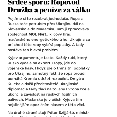
Srdce sporu: Ropovod
Družba a peníze za válku
Pojďme si to rozebrat jednoduše. Ropa z
Ruska teče potrubím přes Ukrajinu dál na
Slovensko a do Maďarska. Tam ji zpracovává
společnost
MOL Nyrt.
, klíčový hráč
maďarského energetického trhu. Ukrajina za
průchod této ropy vybírá poplatky. A tady
nastává ten hlavní problém.
Kyjev argumentuje takto: Každý rubl, který
Rusko vydělá na exportu ropy, jde do
vojenské kasy. I když jde o tranzitní poplatky
pro Ukrajinu, samotný fakt, že ropa proudí,
pomáhá Kremlu udržet rozpočet.
Dmytro
Kuleba
a další představitelé ukrajinské
diplomacie tedy tlačí na to, aby Evropa zcela
ukončila závislost na ruských fosilních
palivech. Maďarsko je v očích Kyjeva tím
nejsilnějším opozičním hlasem v této věci.
Na druhé straně stojí
Péter Szijjártó
,
ministr