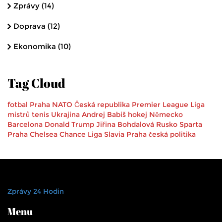
Zprávy
(14)
Doprava
(12)
Ekonomika
(10)
Tag Cloud
fotbal
Praha
NATO
Česká republika
Premier League
Liga
mistrů
tenis
Ukrajina
Andrej Babiš
hokej
Německo
Barcelona
Donald Trump
Jiřina Bohdalová
Rusko
Sparta
Praha
Chelsea
Chance Liga
Slavia Praha
česká politika
Zprávy 24 Hodin
Menu