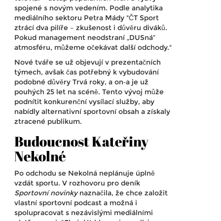
spojené s novým vedením. Podle analytika
mediálního sektoru Petra Mády "ČT Sport
ztrácí dva pilíře – zkušenost i důvěru diváků.
Pokud management neodstraní „DUSná“
atmosféru, můžeme očekávat další odchody."
Nové tváře se už objevují v prezentačních
týmech, avšak čas potřebný k vybudování
podobné důvěry Trvá roky, a on‑a je už
pouhých 25 let na scéně. Tento vývoj může
podnítit konkurenční vysílací služby, aby
nabídly alternativní sportovní obsah a získaly
ztracené publikum.
Budoucnost Kateřiny
Nekolné
Po odchodu se Nekolná neplánuje úplně
vzdát sportu. V rozhovoru pro deník
Sportovní novinky
naznačila, že chce založit
vlastní sportovní podcast a možná i
spolupracovat s nezávislými mediálními