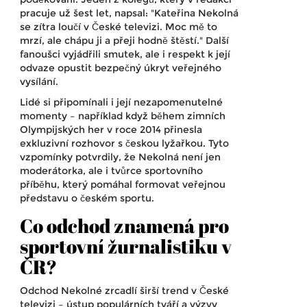
pracuje už šest let, napsal: "Kateřina Nekolná
se zítra loučí v České televizi. Moc mě to
mrzí, ale chápu ji a přeji hodně štěstí." Další
fanoušci vyjádřili smutek, ale i respekt k její
odvaze opustit bezpečný úkryt veřejného
vysílání.
Lidé si připomínali i její nezapomenutelné
momenty – například když během zimních
Olympijských her v roce 2014 přinesla
exkluzivní rozhovor s českou lyžařkou. Tyto
vzpomínky potvrdily, že Nekolná není jen
moderátorka, ale i tvůrce sportovního
příběhu, který pomáhal formovat veřejnou
představu o českém sportu.
Co odchod znamená pro
sportovní žurnalistiku v
ČR?
Odchod Nekolné zrcadlí širší trend v České
televizi – ústup populárních tváří a výzvy