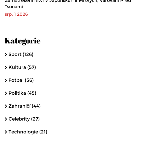
Zemětřesení M7.1 V Japonsku: 18 Mrtvých, Varování Před
Tsunami
srp, 1 2026
Kategorie
Sport
(126)
Kultura
(57)
Fotbal
(56)
Politika
(45)
Zahraničí
(44)
Celebrity
(27)
Technologie
(21)