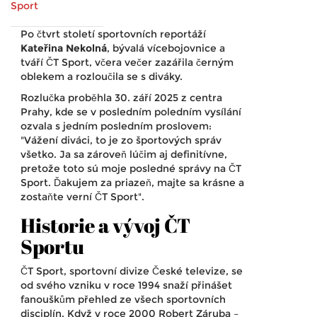
Sport
Po čtvrt století sportovních reportáží
Kateřina Nekolná
, bývalá vícebojovnice a
tváří ČT Sport, včera večer zazářila černým
oblekem a rozloučila se s diváky.
Rozlučka proběhla 30. září 2025 z centra
Prahy
, kde se v posledním poledním vysílání
ozvala s jedním posledním proslovem:
"Vážení diváci, to je zo športových správ
všetko. Ja sa zároveň lúčim aj definitívne,
pretože toto sú moje posledné správy na ČT
Sport. Ďakujem za priazeň, majte sa krásne a
zostaňte verní ČT Sport".
Historie a vývoj ČT
Sportu
ČT Sport, sportovní divize
České televize
, se
od svého vzniku v roce 1994 snaží přinášet
fanouškům přehled ze všech sportovních
disciplín. Když v roce 2000
Robert Záruba
–