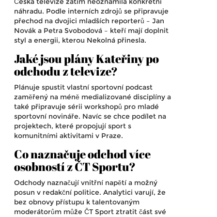
Česká televize zatím neoznámila konkrétní
náhradu. Podle interních zdrojů se připravuje
přechod na dvojici mladších reporterů – Jan
Novák a Petra Svobodová – kteří mají doplnit
styl a energii, kterou Nekolná přinesla.
Jaké jsou plány Kateřiny po
odchodu z televize?
Plánuje spustit vlastní sportovní podcast
zaměřený na méně medializované disciplíny a
také připravuje sérii workshopů pro mladé
sportovní novináře. Navíc se chce podílet na
projektech, které propojují sport s
komunitními aktivitami v Praze.
Co naznačuje odchod více
osobností z ČT Sportu?
Odchody naznačují vnitřní napětí a možný
posun v redakční politice. Analytici varují, že
bez obnovy přístupu k talentovaným
moderátorům může ČT Sport ztratit část své