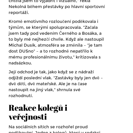
chtěla jsem to vyjádřit i vizuálně," řekla
Nekolná během přestávky po hlavní sportovní
reportáži.
Kromě emotivního rozloučení poděkovala i
týmům, se kterými spolupracovala. "Začala
jsem tady pod vedením
Černého
a
Bosáka
, a
to byly mé nejhezčí chvíle. Když ale nastoupil
Michal Dusík
, atmosféra se změnila – "je tam
dost DUSno" – a to rozhodně nepatřilo k
mému profesionálnímu životu," kritizovala s
nadsázkou.
Její odchod je tak, jako když se z nádraží
odjíždí poslední vlak. "Zastávky byly jen dvě –
dvě děti, dvě mateřské. Ale je na čase
nastoupit na jiný vlak," shrnula své
rozhodnutí.
Reakce kolegů i
veřejnosti
Na sociálních sítích se rozhořel proud
poděkování. Jeden z kolegů, který v redakci