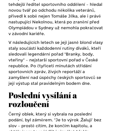
tehdejší ředitel sportovního oddělení – hledal
novou tvář po odchodu několika veteránů,
přivedl k sobě nejen
Tomáše Jílka
, ale i právě
nastupující Nekolnou, která po zranění před
Olympiádou v Sydney už nemohla pokračovat
v závodní kariéře.
V následujících letech se její jasně blond vlasy
staly součástí každodenní rutiny diváků, kteří
sledovali legendární pořad "Branky, body,
vteřiny" – nejstarší sportovní pořad v České
republice. Po čtyřiceti minutách střídání
sportovních zpráv, živých reportáží a
zamyšlení nad úspěchy českých sportovců se
její výstup stal pravidelným bodem dne.
Poslední vysílání a
rozloučení
Černý oblek, který si vybrala na poslední
podání, byl záměrem. "Je to výrok ‚Žaluji‘ bez
slov – prostě cítím, že končím kapitolu, a