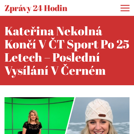
Zprávy 24 Hodin
Kateřina Nekolná
Končí V ČT Sport Po 25
Letech – Poslední
Vysílání V Černém