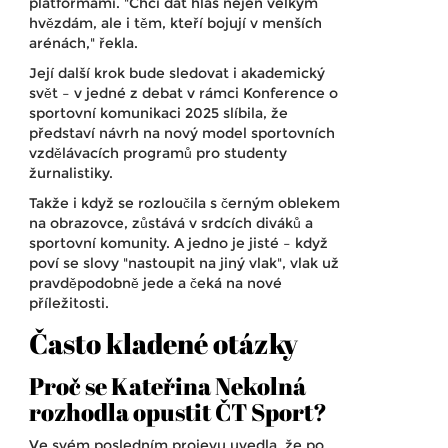
platformami. "Chci dát hlas nejen velkým
hvězdám, ale i těm, kteří bojují v menších
arénách," řekla.
Její další krok bude sledovat i akademický
svět – v jedné z debat v rámci
Konference o
sportovní komunikaci 2025
slíbila, že
představí návrh na nový model sportovních
vzdělávacích programů pro studenty
žurnalistiky.
Takže i když se rozloučila s černým oblekem
na obrazovce, zůstává v srdcích diváků a
sportovní komunity. A jedno je jisté – když
poví se slovy "nastoupit na jiný vlak", vlak už
pravděpodobně jede a čeká na nové
příležitosti.
Často kladené otázky
Proč se Kateřina Nekolná
rozhodla opustit ČT Sport?
Ve svém posledním projevu uvedla, že po