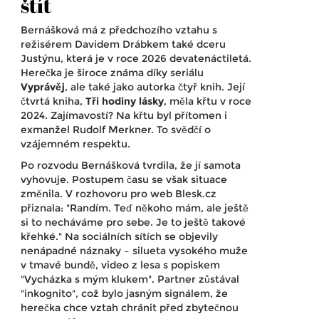
štít
Bernášková má z předchozího vztahu s
režisérem Davidem Drábkem také dceru
Justýnu, která je v roce 2026 devatenáctiletá.
Herečka je široce známa díky seriálu
Vyprávěj
, ale také jako autorka čtyř knih. Její
čtvrtá kniha,
Tři hodiny lásky
, měla křtu v roce
2024. Zajímavostí? Na křtu byl přítomen i
exmanžel Rudolf Merkner. To svědčí o
vzájemném respektu.
Po rozvodu Bernášková tvrdila, že jí samota
vyhovuje. Postupem času se však situace
změnila. V rozhovoru pro web Blesk.cz
přiznala: "Randím. Teď někoho mám, ale ještě
si to necháváme pro sebe. Je to ještě takové
křehké." Na sociálních sítích se objevily
nenápadné náznaky – silueta vysokého muže
v tmavé bundě, video z lesa s popiskem
"Vycházka s mým klukem". Partner zůstával
"inkognito", což bylo jasným signálem, že
herečka chce vztah chránit před zbytečnou