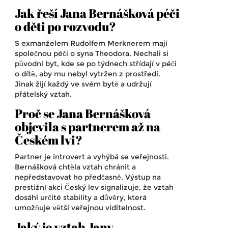
Jak řeší Jana Bernášková péči
o děti po rozvodu?
S exmanželem Rudolfem Merknerem mají
společnou péči o syna Theodora. Nechali si
původní byt, kde se po týdnech střídají v péči
o dítě, aby mu nebyl vytržen z prostředí.
Jinak žijí každý ve svém bytě a udržují
přátelský vztah.
Proč se Jana Bernášková
objevila s partnerem až na
Českém lvi?
Partner je introvert a vyhýbá se veřejnosti.
Bernášková chtěla vztah chránit a
nepředstavovat ho předčasně. Výstup na
prestižní akci Český lev signalizuje, že vztah
dosáhl určité stability a důvěry, která
umožňuje větší veřejnou viditelnost.
Jaký je vztah Jany