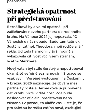
pozorností.
Strategická opatrnost
při představování
Bernášková byla velmi opatrná i při
začleňování nového partnera do rodinného
kruhu. Na Vánoce 2024 jej nepozvala. "O
Vánocích u nás nebude. Bude tam tatínek
Justýny, tatínek Theodora, moji rodiče a já,"
řekla. Udržela harmonii v širší rodině a
vykazovala citlivost vůči všem stranám,
včetně Merknera.
Nový vztah byl stále čerstvý a nepotřeboval
okamžité veřejné seznamování. Situace se
však vyvíjí. Veřejné vystoupení na Českém lvi
v březnu 2026 naznačuje, že důvěra mezi
partnerty roste a Bernášková je připravena
dát vztahu větší viditelnost. Zda bude
následovat oficiální představení nebo
zůstanou v pozadí, to ukáže čas. Jisté je, že
pro 44letou herečku začíná nová, excitující