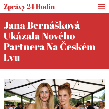
Zprávy 24 Hodin
Jana Bernášková
Ukázala Nového
Partnera Na Českém
Lvu