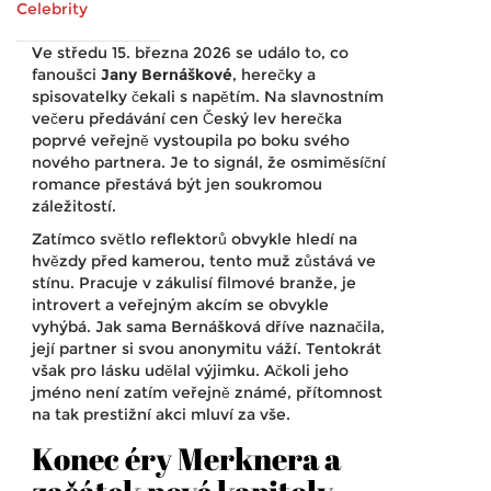
Celebrity
Ve středu 15. března 2026 se událo to, co
fanoušci
Jany Bernáškové
,
herečky
a
spisovatelky
čekali s napětím. Na slavnostním
večeru předávání cen
Český lev
herečka
poprvé veřejně vystoupila po boku svého
nového partnera. Je to signál, že osmiměsíční
romance přestává být jen soukromou
záležitostí.
Zatímco světlo reflektorů obvykle hledí na
hvězdy před kamerou, tento muž zůstává ve
stínu. Pracuje v zákulisí filmové branže, je
introvert a veřejným akcím se obvykle
vyhýbá. Jak sama Bernášková dříve naznačila,
její partner si svou anonymitu váží. Tentokrát
však pro lásku udělal výjimku. Ačkoli jeho
jméno není zatím veřejně známé, přítomnost
na tak prestižní akci mluví za vše.
Konec éry Merknera a