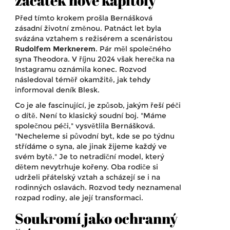
začátek nové kapitoly
Před tímto krokem prošla Bernášková
zásadní životní změnou. Patnáct let byla
svázána vztahem s režisérem a scenáristou
Rudolfem Merknerem
. Pár měl společného
syna Theodora. V říjnu 2024 však herečka na
Instagramu oznámila konec. Rozvod
následoval téměř okamžitě, jak tehdy
informoval deník Blesk.
Co je ale fascinující, je způsob, jakým řeší péči
o dítě. Není to klasický soudní boj. "Máme
společnou péči," vysvětlila Bernášková.
"Necheleme si původní byt, kde se po týdnu
střídáme o syna, ale jinak žijeme každý ve
svém bytě." Je to netradiční model, který
dětem nevytrhuje kořeny. Oba rodiče si
udrželi přátelský vztah a scházejí se i na
rodinných oslavách. Rozvod tedy neznamenal
rozpad rodiny, ale její transformaci.
Soukromí jako ochranný