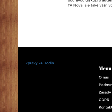
bouřlivou diskuzi o auten
TV Nova, ale také vášniv
Zprávy 24 Hodin
Menu
O nás
Podmín
Zásady
GDPR
Kontak