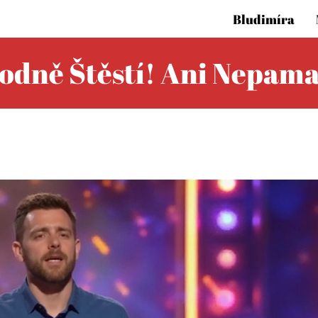
Bludimíra
odně Štěstí! Ani Nepama