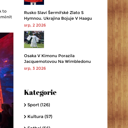
A to
Rusko Slaví Šermířské Zlato S
změnit
Hymnou. Ukrajina Bojuje V Haagu
srp, 2 2026
Osaka V Kimonu Porazila
Jacquemotovou Na Wimbledonu
srp, 3 2026
Kategorie
Sport
(126)
Kultura
(57)