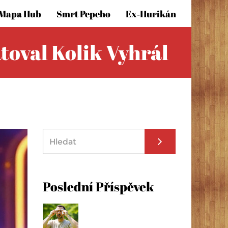
Mapa Hub
Smrt Pepeho
Ex‑hurikán
toval Kolik Vyhrál
Poslední Příspěvek