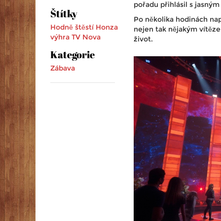
pořadu přihlásil s jasným
Štítky
Po několika hodinách nap
Hodně štěstí
Honza
nejen tak nějakým vítěz
výhra
TV Nova
život.
Kategorie
Zábava