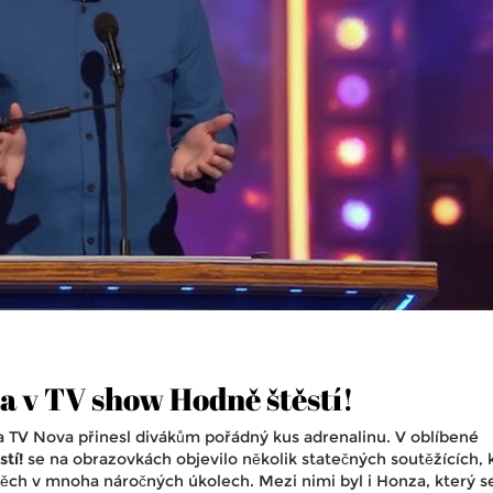
 v TV show Hodně štěstí!
 TV Nova přinesl divákům pořádný kus adrenalinu. V oblíbené
tí!
se na obrazovkách objevilo několik statečných soutěžících, k
spěch v mnoha náročných úkolech. Mezi nimi byl i Honza, který s