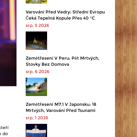
Varování Před Vedry: Střední Evropu
Čeká Tepelná Kopule Přes 40 °C
srp, 5 2026
Zemětřesení V Peru: Pět Mrtvých,
Stovky Bez Domova
srp, 6 2026
Zemětřesení M7.1 V Japonsku: 18
Mrtvých, Varování Před Tsunami
srp, 1 2026
teří
e do