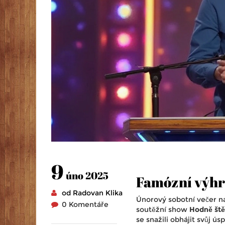
9
úno 2025
Famózní výhra
od Radovan Klika
Únorový sobotní večer na
0 Komentáře
soutěžní show
Hodně štěs
se snažili obhájit svůj ú