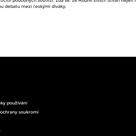
ticitě podobných soutěží. Zdá se, že Hodně štěstí! utváří nejen h
ou debatu mezi českými diváky.
ky používání
 ochrany soukromí
t