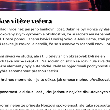
ce vítěze večera
ladil více než jen jeho bankovní účet. Jakmile byl Honza vyhlá
 šokovaný svým výkonem a okolnostmi, že si radostí ani nepamat
l. Hosté pořadu, známí baviči Ondřej Sokol a Aleš Háma, stáli p
reakce je zaskočila natolik, že se s úsměvem rozhodli znovu o
í diváci ve studiu, ale i ti u televizních obrazovek byli nejen
ich také mírně skeptičtí. Na sociálních sítích se rozvinula živá d
žní elementy byly autentické. Někteří vyjadřovali pochybnosti
výhře zapomenout přesnou částku.
á hrdinou momentu – je to důkaz, jak emoce mohou převálcovat 
ozornosti a diskuzí, což ji činí jednou z nejvíce diskutovaných 
 korun nejen že přinesla Honzovi spokojenost, ale také rozpouta