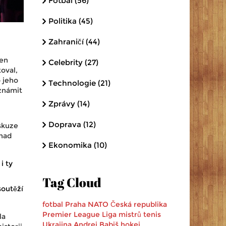
Fotbal
(56)
Politika
(45)
Zahraničí
(44)
šen
Celebrity
(27)
oval,
o jeho
Technologie
(21)
známit
Zprávy
(14)
Doprava
(12)
iskuze
 nad
Ekonomika
(10)
i ty
Tag Cloud
soutěží
fotbal
Praha
NATO
Česká republika
Premier League
Liga mistrů
tenis
la
Ukrajina
Andrej Babiš
hokej