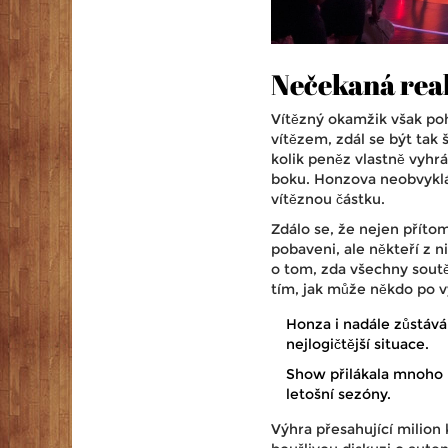
Nečekaná reak
Vítězný okamžik však poh
vítězem, zdál se být tak
kolik peněz vlastně vyhrá
boku. Honzova neobvyklá 
vítěznou částku.
Zdálo se, že nejen přítomn
pobaveni, ale někteří z n
o tom, zda všechny soutě
tím, jak může někdo po 
Honza i nadále zůstáv
nejlogičtější situace.
Show přilákala mnoho p
letošní sezóny.
Výhra přesahující milion