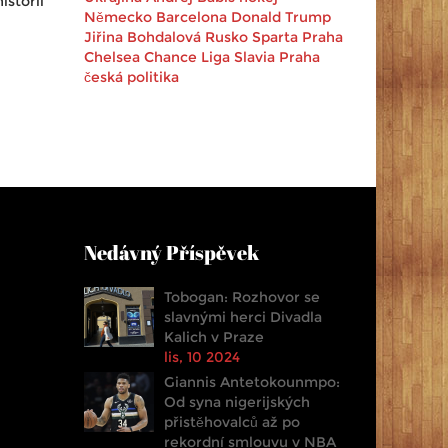
istorii
Německo
Barcelona
Donald Trump
Jiřina Bohdalová
Rusko
Sparta Praha
Chelsea
Chance Liga
Slavia Praha
česká politika
Nedávný Příspěvek
Tobogan: Rozhovor se
slavnými herci Divadla
Kalich v Praze
lis, 10 2024
Giannis Antetokounmpo:
Od syna nigerijských
přistěhovalců až po
rekordní smlouvu v NBA