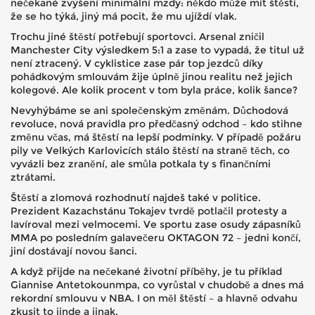
nečekané zvýšení minimální mzdy: někdo může mít štěstí,
že se ho týká, jiný má pocit, že mu ujíždí vlak.
Trochu jiné štěstí potřebují sportovci. Arsenal zničil
Manchester City výsledkem 5:1 a zase to vypadá, že titul už
není ztracený. V cyklistice zase pár top jezdců díky
pohádkovým smlouvám žije úplně jinou realitu než jejich
kolegové. Ale kolik procent v tom byla práce, kolik šance?
Nevyhýbáme se ani společenským změnám. Důchodová
revoluce, nová pravidla pro předčasný odchod – kdo stihne
změnu včas, má štěstí na lepší podmínky. V případě požáru
pily ve Velkých Karlovicích stálo štěstí na straně těch, co
vyvázli bez zranění, ale smůla potkala ty s finančními
ztrátami.
Štěstí a zlomová rozhodnutí najdeš také v politice.
Prezident Kazachstánu Tokajev tvrdě potlačil protesty a
lavíroval mezi velmocemi. Ve sportu zase osudy zápasníků
MMA po posledním galavečeru OKTAGON 72 – jedni končí,
jiní dostávají novou šanci.
A když přijde na nečekané životní příběhy, je tu příklad
Giannise Antetokounmpa, co vyrůstal v chudobě a dnes má
rekordní smlouvu v NBA. I on měl štěstí – a hlavně odvahu
zkusit to jinde a jinak.