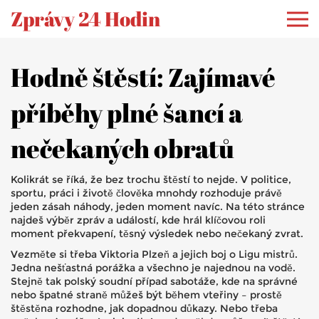
Zprávy 24 Hodin
Hodně štěstí: Zajímavé
příběhy plné šancí a
nečekaných obratů
Kolikrát se říká, že bez trochu štěstí to nejde. V politice,
sportu, práci i životě člověka mnohdy rozhoduje právě
jeden zásah náhody, jeden moment navíc. Na této stránce
najdeš výběr zpráv a událostí, kde hrál klíčovou roli
moment překvapení, těsný výsledek nebo nečekaný zvrat.
Vezměte si třeba Viktoria Plzeň a jejich boj o Ligu mistrů.
Jedna nešťastná porážka a všechno je najednou na vodě.
Stejně tak polský soudní případ sabotáže, kde na správné
nebo špatné straně můžeš být během vteřiny – prostě
štěstěna rozhodne, jak dopadnou důkazy. Nebo třeba