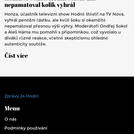
nepamatoval kolik vyhrál
Honza, účastník televizní show Hodně štěstí! na TV Nova,
vyhrál peněžní částku, ale kvůli šoku si okamžitě
nepamatoval přesnou výši výhry. Moderátoři Ondřej Sokol
a Aleš Háma mu pomohli s připomínkou, což vyvolalo u
diváků různé reakce, včetně skepticismu ohledně
autenticity soutěže.
Číst více
Zprávy 24 Hodin
Menu
O nás
Podmínky používání