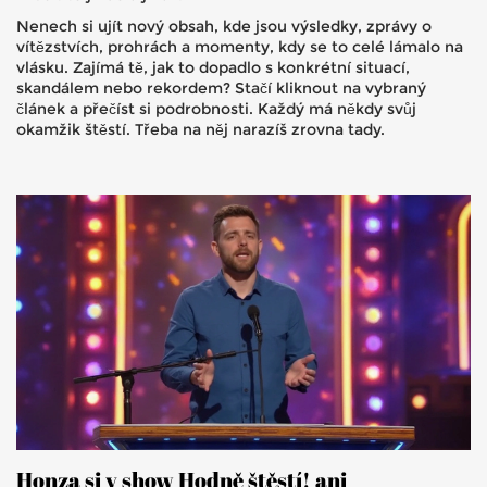
Nenech si ujít nový obsah, kde jsou výsledky, zprávy o
vítězstvích, prohrách a momenty, kdy se to celé lámalo na
vlásku. Zajímá tě, jak to dopadlo s konkrétní situací,
skandálem nebo rekordem? Stačí kliknout na vybraný
článek a přečíst si podrobnosti. Každý má někdy svůj
okamžik štěstí. Třeba na něj narazíš zrovna tady.
Honza si v show Hodně štěstí! ani