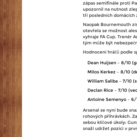
zápas semifinále proti Pa
upozornil na nutnost zlep
tří posledních domácích 
Naopak Bournemouth získ
otevřela se možnost ale
vyhraje FA Cup. Trenér A
tým může být nebezpečný, 
Hodnocení hráčů podle sp
Dean Huijsen – 8/10 (g
Milos Kerkez – 8/10 (d
William Saliba – 7/10 (s
Declan Rice – 7/10 (ve
Antoine Semenyo – 6/1
Arsenal se nyní bude snaž
rohových přihrávkách. Za
sebou klíčové úkoly: Gun
snaží udržet pozici v prv