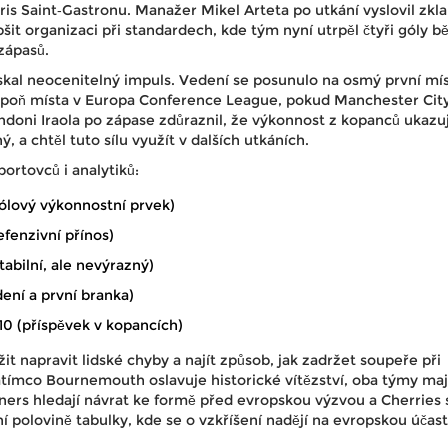
ris Saint‑Gastronu. Manažer Mikel Arteta po utkání vyslovil zkl
šit organizaci při standardech, kde tým nyní utrpěl čtyři góly 
zápasů.
al neocenitelný impuls. Vedení se posunulo na osmý první mís
spoň místa v Europa Conference League, pokud Manchester Cit
ndoni Iraola po zápase zdůraznil, že výkonnost z kopanců ukazu
a chtěl tuto sílu využít v dalších utkáních.
ortovců i analytiků:
ólový výkonnostní prvek)
efenzivní přínos)
tabilní, ale nevýrazný)
dení a první branka)
0 (příspěvek v kopancích)
it napravit lidské chyby a najít způsob, jak zadržet soupeře při
tímco Bournemouth oslavuje historické vítězství, oba týmy maj
ners hledají návrat ke formě před evropskou výzvou a Cherries 
ní polovině tabulky, kde se o vzkříšení nadějí na evropskou účast