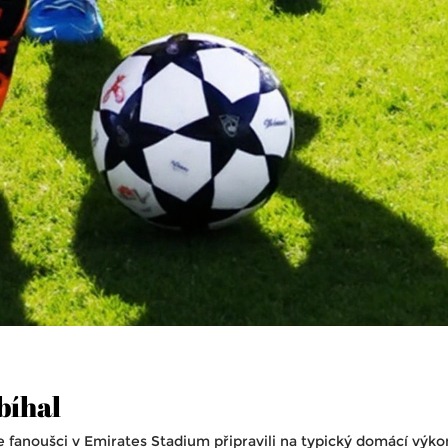
bíhal
e fanoušci v Emirates Stadium připravili na typický domácí výkon