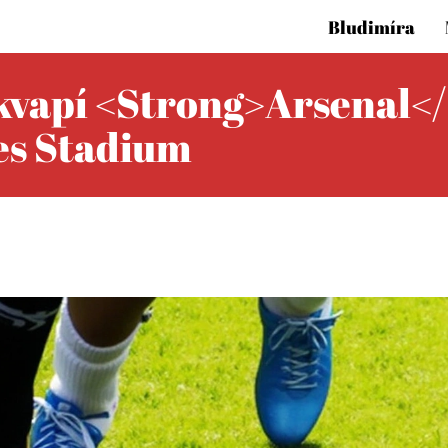
Bludimíra
vapí <strong>Arsenal</
es Stadium