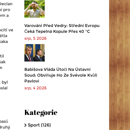
Declan
í pro
em a
Varování Před Vedry: Střední Evropu
citl ve
Čeká Tepelná Kopule Přes 40 °C
étla
srp, 5 2026
Saka
il
šak
an
Babišova Vláda Útočí Na Ústavní
Soud: Obviňuje Ho Ze Svévole Kvůli
Pavlovi
 byl
slal
srp, 4 2026
Kategorie
ápasů
Sport
(126)
druhý