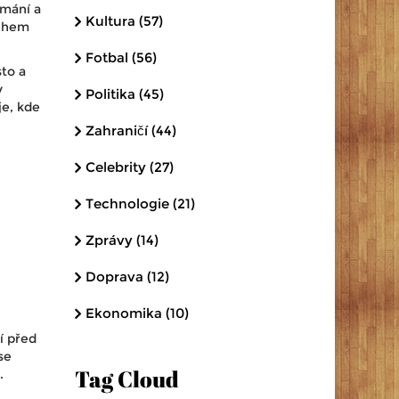
amání a
Kultura
(57)
během
Fotbal
(56)
to a
y
Politika
(45)
je, kde
Zahraničí
(44)
Celebrity
(27)
Technologie
(21)
Zprávy
(14)
Doprava
(12)
Ekonomika
(10)
í před
se
Tag Cloud
.