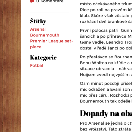
0 Komentáře
místo očekávaného trium
Rice po roli na pravém kř
klub. Skóre však zůstal
Štítky
rozházel dvě brankové š
Arsenal
První poločas patřil Gunn
Bournemouth
šancích a po přihrávce My
Premier League
set-
těsně vedle. Leandro Tro
piece
dostal v řadě šancí po d
Kategorie
Po přestávce se Bournemo
Benu Whitea na křídle a d
Fotbal
situace obracela – náhr
Huijsen zvedl nejvyšším a 
Osm minut později přišel
míč odražen a Evanilson 
míč přes čáru. Rozhodčí p
Bournemouth tak odešel z
Dopady na ob
Pro Arsenal se jedná o čt
bez vítězství. Tato ztrá