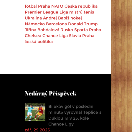
fotbal
Praha
NATO
Česká republika
Premier League
Liga mistrů
tenis
Ukrajina
Andrej Babiš
hokej
Německo
Barcelona
Donald Trump
Jiřina Bohdalová
Rusko
Sparta Praha
Chelsea
Chance Liga
Slavia Praha
česká politika
Nedávný Příspěvek
Bílekův gól v poslední
minutě vyrovnal Teplice s
Duklou 1:1 v 25. kole
Chance Ligy
zář, 29 2025