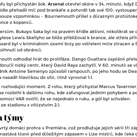
fu byl přichystán šok.
Arsenal
otevřel skóre v 34. minutě, když 
ídle přehadil míč pod brankáře a potvrdil tak své 100. vystoupen
o pouze vzpomínkou – Bournemouth přišel s důrazným protiútok
ance z kopanců.
ersům. Bukayo Saka byl na pravém křídle aktivní, několikrát se o
lese Lewis‑Skellyho se blíže přibližoval k brance, ale střela přil
ssard byl v kriminálním území brzy po vstřelení míče ztracen a 
oběhnutí od obránců.
uth odhodlal hrát do protifáze. Dango Ouattara úspěšně přelst
oručil nízký centr, který David Raya zachytil. V 60. minutě se v
adník Antoine Semenyo způsobil rampouch, po jeho hodu se De
nasadil hlavičkou do sítě, čímž vyrovnal 1:1.
 rozhodující moment. Z rohu, který přichystal Marcus Tavernier,
se rozběhl k dalšímu rohu, kde zafungoval jedním pohybem a po
omocí VAR ověřil, že se nejednalo o ruku, a gól byl schválen.
e stadionu s vítězstvím 2:1.
a týmy
vrtý domácí prohra v Premiéra, což prodlužuje jejich sérii tří z
ta nastává těsně před důležitým zápasem v Lize mistrů, kde čeká 