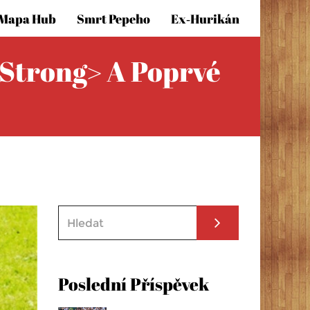
Mapa Hub
Smrt Pepeho
Ex‑hurikán
strong> A Poprvé
Poslední Příspěvek