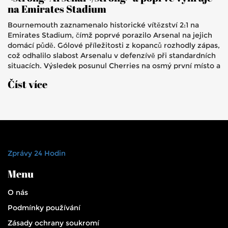
na Emirates Stadium
Bournemouth zaznamenalo historické vítězství 2:1 na
Emirates Stadium, čímž poprvé porazilo Arsenal na jejich
domácí půdě. Gólové příležitosti z kopanců rozhodly zápas,
což odhalilo slabost Arsenalu v defenzívě při standardních
situacích. Výsledek posunul Cherries na osmý první místo a
zesílil jejich šance o evropskou soutěž.
Číst více
Zprávy 24 Hodin
Menu
O nás
Podmínky používání
Zásady ochrany soukromí