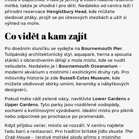
mělká, takže je vhodná i pro děti. Nedaleko od centra leží i
přírodní rezervace
Hengistbury Head
, kde můžete
sledovat ptáky, projít se po útesových stezkách a užít si
výhled na moře.
Co vidět a kam zajít
Po dnešním sluníčku se vydejte na
Bournemouth Pier
.
Tulipánský architektonický styl, aquapark, herna a spousta
stánků s občerstvením dělají z mola místo, kde se nudit
nebudete. Nedaleko je i
Bournemouth Oceanarium
–
moderní akvárium s místními i exotickými druhy ryb. Pro
milovníky historie je zde
Russell‑Cotes Museum
, kde
můžete obdivovat sbírky umění, keramiky a nábytkových
designérů.
Pokud máte rádi zelené oázy, navštivte
Lower Gardens
a
Upper Gardens
. Tyto parky jsou rozdělené vodopády,
sochami a květinovými výzdobami. Ideální místo pro piknik
nebo odpočinek po procházce po promenádě.
Když přijdou večer, město se rozzáří. V centru najdete
řadu barů a restaurací. Pro tradiční britské jídlo zkuste
The
Crab House
– čerstvé mořské plody přímo z místního