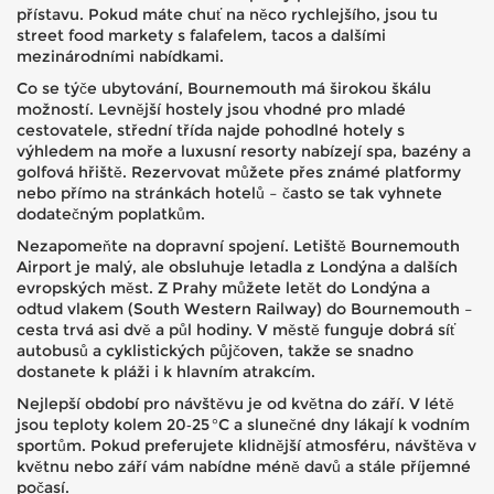
přístavu. Pokud máte chuť na něco rychlejšího, jsou tu
street food markety s falafelem, tacos a dalšími
mezinárodními nabídkami.
Co se týče ubytování, Bournemouth má širokou škálu
možností. Levnější hostely jsou vhodné pro mladé
cestovatele, střední třída najde pohodlné hotely s
výhledem na moře a luxusní resorty nabízejí spa, bazény a
golfová hřiště. Rezervovat můžete přes známé platformy
nebo přímo na stránkách hotelů – často se tak vyhnete
dodatečným poplatkům.
Nezapomeňte na dopravní spojení. Letiště Bournemouth
Airport je malý, ale obsluhuje letadla z Londýna a dalších
evropských měst. Z Prahy můžete letět do Londýna a
odtud vlakem (South Western Railway) do Bournemouth –
cesta trvá asi dvě a půl hodiny. V městě funguje dobrá síť
autobusů a cyklistických půjčoven, takže se snadno
dostanete k pláži i k hlavním atrakcím.
Nejlepší období pro návštěvu je od května do září. V létě
jsou teploty kolem 20‑25 °C a slunečné dny lákají k vodním
sportům. Pokud preferujete klidnější atmosféru, návštěva v
květnu nebo září vám nabídne méně davů a stále příjemné
počasí.