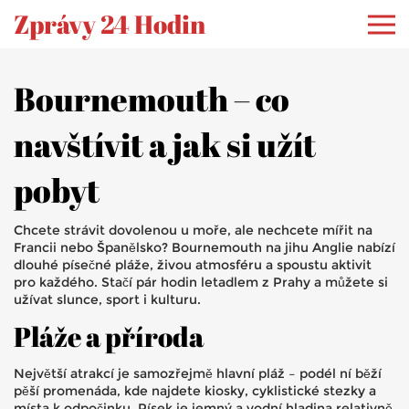
Zprávy 24 Hodin
Bournemouth – co
navštívit a jak si užít
pobyt
Chcete strávit dovolenou u moře, ale nechcete mířit na
Francii nebo Španělsko? Bournemouth na jihu Anglie nabízí
dlouhé písečné pláže, živou atmosféru a spoustu aktivit
pro každého. Stačí pár hodin letadlem z Prahy a můžete si
užívat slunce, sport i kulturu.
Pláže a příroda
Největší atrakcí je samozřejmě hlavní pláž – podél ní běží
pěší promenáda, kde najdete kiosky, cyklistické stezky a
místa k odpočinku. Písek je jemný a vodní hladina relativně