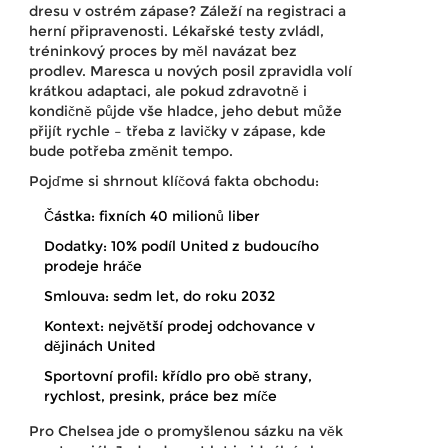
dresu v ostrém zápase? Záleží na registraci a
herní připravenosti. Lékařské testy zvládl,
tréninkový proces by měl navázat bez
prodlev. Maresca u nových posil zpravidla volí
krátkou adaptaci, ale pokud zdravotně i
kondičně půjde vše hladce, jeho debut může
přijít rychle – třeba z lavičky v zápase, kde
bude potřeba změnit tempo.
Pojďme si shrnout klíčová fakta obchodu:
Částka: fixních 40 milionů liber
Dodatky: 10% podíl United z budoucího
prodeje hráče
Smlouva: sedm let, do roku 2032
Kontext: největší prodej odchovance v
dějinách United
Sportovní profil: křídlo pro obě strany,
rychlost, presink, práce bez míče
Pro Chelsea jde o promyšlenou sázku na věk