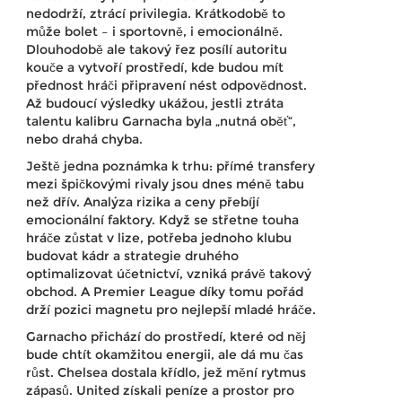
nedodrží, ztrácí privilegia. Krátkodobě to
může bolet – i sportovně, i emocionálně.
Dlouhodobě ale takový řez posílí autoritu
kouče a vytvoří prostředí, kde budou mít
přednost hráči připravení nést odpovědnost.
Až budoucí výsledky ukážou, jestli ztráta
talentu kalibru Garnacha byla „nutná oběť“,
nebo drahá chyba.
Ještě jedna poznámka k trhu: přímé transfery
mezi špičkovými rivaly jsou dnes méně tabu
než dřív. Analýza rizika a ceny přebíjí
emocionální faktory. Když se střetne touha
hráče zůstat v lize, potřeba jednoho klubu
budovat kádr a strategie druhého
optimalizovat účetnictví, vzniká právě takový
obchod. A Premier League díky tomu pořád
drží pozici magnetu pro nejlepší mladé hráče.
Garnacho přichází do prostředí, které od něj
bude chtít okamžitou energii, ale dá mu čas
růst. Chelsea dostala křídlo, jež mění rytmus
zápasů. United získali peníze a prostor pro