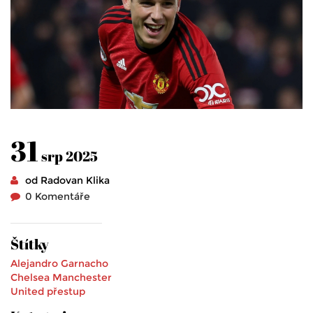
31
srp 2025
od Radovan Klika
0 Komentáře
Štítky
Alejandro Garnacho
Chelsea
Manchester
United
přestup