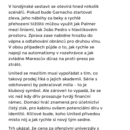
V londýnské sestavě se otevírá hned několik
scénářů. Pokud bude Garnacho startovat
zleva, jeho náběhy za beky a rychlé
přehození těžiště můžou využít jak Palmer
mezi liniemi, tak João Pedro v hlavičkovém
prostoru. Zprava zase nabídne hrozbu do
vápna a odtahování obránců pro druhou vlnu.
V obou případech půjde o to, jak rychle se
napojí na automatismy v rozehrávce a jak
zvládne Marescův důraz na proti-press po
ztrátě.
United se mezitím musí vypořádat s tím, co
takový prodej říká o jejich akademii. Série s
odchovanci by pokračovat měla – to je
klubový symbol. Ale zároveň to vypadá, že se
víc než kdy dřív prosazuje tvrdý finanční
rámec. Domácí hráč znamená pro účetnictví
čistý zisk, pro kabinu ovšem potenciální díru v
identitě. Klíčové bude, koho United přivedou
místo něj a jak rychle si nový tým sedne.
Trh ukázal, že cena za ofenzivní univerzály s