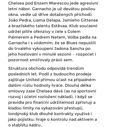
Chelsea pod Enzem Marescou jede agresivní
letní nábor. Garnacho je už devátou posilou
okna, vedle už dříve dotažených příchodů
João Pedra, Liama Delapa, Jamieho Gittense
a brazilského talentu Estêvaa. Klub současně
udržel pilíře ofenzivy v čele s Colem
Palmerem a Pedrem Netem. Volba padla na
Garnacha i s vědomím, že se Blues nepustili
do trvalého vykoupení Jadona Sancha po
jeho hostování v minulé sezoně – rozpočet i
pozornost směřovaly právě sem.
Struktura obchodu odpovídá trendům
posledních let. Podíl z budoucího prodeje
zajišťuje United přímou účast na případném
dalším růstu hodnoty hráče. Dlouhá délka
smlouvy zase Chelsea dává čas na sportovní
rozvoj i účetní rozložení nákladů. I když se
pravidla pro finanční udržitelnost zpřísňují a
kladou limity na vykazování přestupů,
londýnský klub dlouhé kontrakty využívá i
jako pojistku: hraje o kontrolu nad aktivem a
o stabilitu kádru.