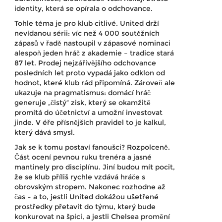
identity, která se opírala o odchovance.
Tohle téma je pro klub citlivé. United drží
nevídanou sérii: víc než 4 000 soutěžních
zápasů v řadě nastoupil v zápasové nominaci
alespoň jeden hráč z akademie – tradice stará
87 let. Prodej nejzářivějšího odchovance
posledních let proto vypadá jako odklon od
hodnot, které klub rád připomíná. Zároveň ale
ukazuje na pragmatismus: domácí hráč
generuje „čistý“ zisk, který se okamžitě
promítá do účetnictví a umožní investovat
jinde. V éře přísnějších pravidel to je kalkul,
který dává smysl.
Jak se k tomu postaví fanoušci? Rozpolceně.
Část ocení pevnou ruku trenéra a jasné
mantinely pro disciplínu. Jiní budou mít pocit,
že se klub příliš rychle vzdává hráče s
obrovským stropem. Nakonec rozhodne až
čas – a to, jestli United dokážou ušetřené
prostředky přetavit do týmu, který bude
konkurovat na špici, a jestli Chelsea promění