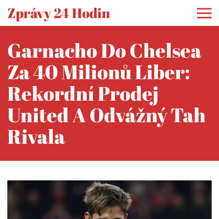
Zprávy 24 Hodin
Garnacho Do Chelsea
Za 40 Milionů Liber:
Rekordní Prodej
United A Odvážný Tah
Rivala