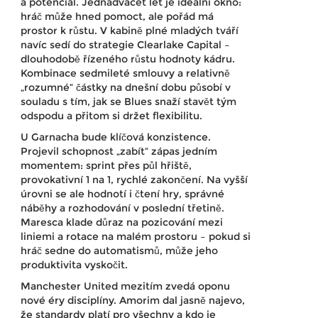
a potenciál. Jednadvacet let je ideální okno:
hráč může hned pomoct, ale pořád má
prostor k růstu. V kabině plné mladých tváří
navíc sedí do strategie Clearlake Capital –
dlouhodobě řízeného růstu hodnoty kádru.
Kombinace sedmileté smlouvy a relativně
„rozumné“ částky na dnešní dobu působí v
souladu s tím, jak se Blues snaží stavět tým
odspodu a přitom si držet flexibilitu.
U Garnacha bude klíčová konzistence.
Projevil schopnost „zabít“ zápas jedním
momentem: sprint přes půl hřiště,
provokativní 1 na 1, rychlé zakončení. Na vyšší
úrovni se ale hodnotí i čtení hry, správné
náběhy a rozhodování v poslední třetině.
Maresca klade důraz na pozicování mezi
liniemi a rotace na malém prostoru – pokud si
hráč sedne do automatismů, může jeho
produktivita vyskočit.
Manchester United mezitím zvedá oponu
nové éry disciplíny. Amorim dal jasně najevo,
že standardy platí pro všechny a kdo je