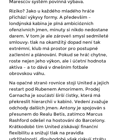
Marescův systém povinná výbava.
Riziko? Jako u každého mladého hráče
přichází výkyvy formy. A především –
londýnská kabina je plná ambiciózních
ofenzivních jmen, minuty si nikdo nedostane
darem. V tom je ale zároveň smysl sedmileté
smlouvy: tlak na okamžitý dopad není tak
extrémní, klub má prostor pro postupné
začlenění a plánování. Pokud se hráč chytne,
roste nejen jeho výkon, ale i účetní hodnota
aktiva – a to dává v dnešním fotbale
obrovskou váhu.
Na opačné straně rovnice stojí United a jejich
restart pod Rubenem Amorimem. Prodej
Garnacha je součástí širší čistky, která má
překreslit hierarchii v kabině. Vedení zvažuje
odchody dalších jmen: Antony je spojován s
přesunem do Realu Betis, zatímco Marcus
Rashford odešel na hostování do Barcelony.
Krátkodobě tím United získávají finanční
flexibilitu a snižují tlak na pravidla
udržitelnosti, dlouhodobě však riskují ztrátu