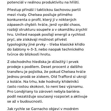
potenciál v reálnou produktivitu na hřišti.
Přestup přináší i taktickou šachovou partii
mezi rivaly. Chelsea posiluje přímého
konkurenta o profil, který jí v některých
zápasech chyběl: hráče, jenž vyrábí chaos,
rozbíjí strukturu soupeře a v okamžiku zrychlí
hru. United naopak posílají energii a rychlost
pryč, ale získávají možnost přivést
typologicky jiné prvky – třeba klasické křídlo
do šablony 4-3-3, nebo naopak technického
tvůrce do blízkosti hrotu.
Z obchodního hlediska je důležitý i prvek
prodeje s podílem. Deset procent z dalšího
transferu je pojistka, že pokud Chelsea hráče
jednou prodá se ziskem, Old Trafford si ukrojí
z koláče. Na trhu, kde hodnoty křídelníků
často rostou skokově, to není bez významu.
Pro Londýňany to zároveň nebyla bariéra:
podíl nezatěžuje současný rozpočet a aktivuje
se až v budoucnosti.
Jak rychle se Garnacho objeví v modrém