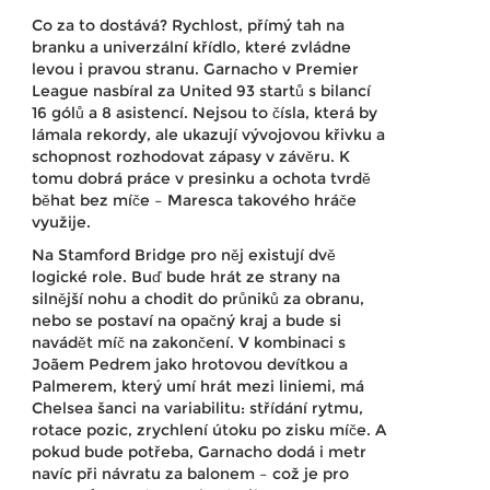
Co za to dostává? Rychlost, přímý tah na
branku a univerzální křídlo, které zvládne
levou i pravou stranu. Garnacho v Premier
League nasbíral za United 93 startů s bilancí
16 gólů a 8 asistencí. Nejsou to čísla, která by
lámala rekordy, ale ukazují vývojovou křivku a
schopnost rozhodovat zápasy v závěru. K
tomu dobrá práce v presinku a ochota tvrdě
běhat bez míče – Maresca takového hráče
využije.
Na Stamford Bridge pro něj existují dvě
logické role. Buď bude hrát ze strany na
silnější nohu a chodit do průniků za obranu,
nebo se postaví na opačný kraj a bude si
navádět míč na zakončení. V kombinaci s
Joãem Pedrem jako hrotovou devítkou a
Palmerem, který umí hrát mezi liniemi, má
Chelsea šanci na variabilitu: střídání rytmu,
rotace pozic, zrychlení útoku po zisku míče. A
pokud bude potřeba, Garnacho dodá i metr
navíc při návratu za balonem – což je pro