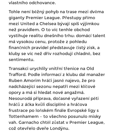
vlastního odchovance.
Tohle není běžný pohyb na trase mezi dvěma
giganty Premier League. Přestupy přímo
mezi United a Chelsea bývají spíš výjimkou
než pravidlem. O to víc tenhle obchod
vystihuje realitu dnešního trhu: domácí talent
má vysokou cenu, protože z pohledu
finančních pravidel představuje čistý zisk, a
kluby se víc než dřív rozhodují chladně, bez
sentimentu.
Transakci urychlily vnitřní třenice na Old
Trafford. Podle informací z klubu dal manažer
Ruben Amorim hráči jasně najevo, že pro
nadcházející sezonu nepatří mezi klíčové
opory a má si hledat nové angažmá.
Nesourodá příprava, dočasné vyřazení pěti
hráčů z áčka kvůli disciplíně a hráčova
frustrace po loňském finále Evropské ligy s
Tottenhamem – to všechno posunulo misky
vah. Garnacho chtěl zůstat v Premier League,
což otevřelo dveře Londýnu.