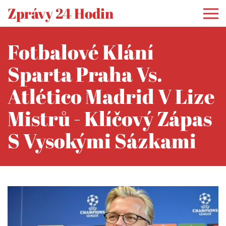
Zprávy 24 Hodin
Fotbalové Klání
Sparta Praha Vs.
Atlético Madrid V Lize
Mistrů - Klíčový Zápas
S Vysokými Sázkami