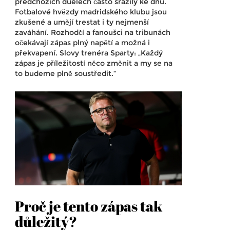
předchozích duelech často srazily ke dnu.
Fotbalové hvězdy madridského klubu jsou
zkušené a umějí trestat i ty nejmenší
zaváhání. Rozhodčí a fanoušci na tribunách
očekávají zápas plný napětí a možná i
překvapení. Slovy trenéra Sparty: „Každý
zápas je příležitostí něco změnit a my se na
to budeme plně soustředit.“
Proč je tento zápas tak
důležitý?