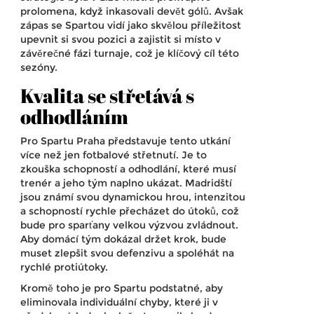
prolomena, když inkasovali devět gólů. Avšak
zápas se Spartou vidí jako skvělou příležitost
upevnit si svou pozici a zajistit si místo v
závěrečné fázi turnaje, což je klíčový cíl této
sezóny.
Kvalita se střetává s
odhodláním
Pro Spartu Praha představuje tento utkání
více než jen fotbalové střetnutí. Je to
zkouška schopností a odhodlání, které musí
trenér a jeho tým naplno ukázat. Madridští
jsou známí svou dynamickou hrou, intenzitou
a schopností rychle přecházet do útoků, což
bude pro sparťany velkou výzvou zvládnout.
Aby domácí tým dokázal držet krok, bude
muset zlepšit svou defenzivu a spoléhát na
rychlé protiútoky.
Kromě toho je pro Spartu podstatné, aby
eliminovala individuální chyby, které ji v