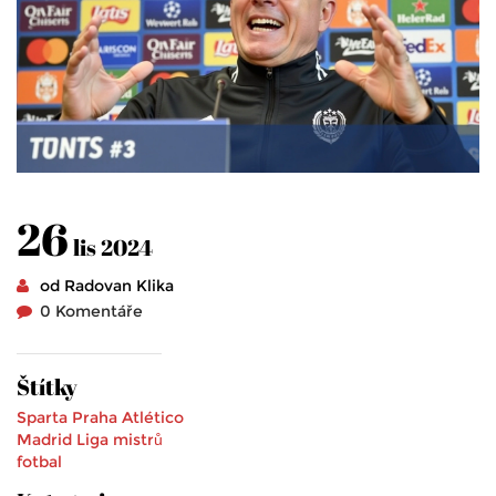
26
lis 2024
od Radovan Klika
0 Komentáře
Štítky
Sparta Praha
Atlético
Madrid
Liga mistrů
fotbal