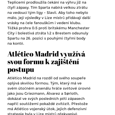
Teplicemi prodloužila čekání na výhru již na
čtyři zápasy. Tím Sparta nabírá velkou ztrátu
na vedoucí tým ligy - Slavii. Aby toho nebylo
málo, její výsledky v Lize mistrů přidávají další
vrásky na čele fanouškům i vedení klubu.
Těžká prohra 0:5 proti britskému Manchester
City i bolestivá ztráta 1:2 s Brestem odsunuly
Spartu na 26. pozici s pouhými čtyřmi body
na kontě.
Atlético Madrid využívá
svou formu k zajištění
postupu
Atlético Madrid na rozdíl od svého soupeře
oplývá skvělou formou. Tým, který má ve
svém útočném arsenálu hráče světové úrovně
jako jsou Griezmann, Álvarez a Sørloth,
dokázal ve svých posledních pěti zápasech
napříč soutěžemi pokaždé zvítězit. Přestože
má Atlético vojenský útok, jejich defenzivní
strategie byla v Lize mistrů překvapivě