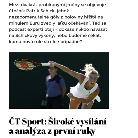
Mezi dvakrát probíranými jmény se objevuje
útočník Patrik Schick, jehož
nezapomenutelné góly z poloviny hřiště na
minulém Euru zvedly laťku očekávání. Teď se
podcast experti ptají – dokáže někdo navázat
na Schickovy výkony, nebo budeme čekat,
komu nová role střelce připadne?
ČT Sport: Široké vysílání
a analýza z první ruky