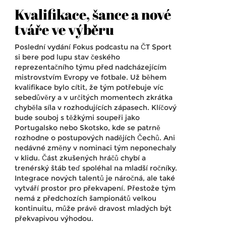
Kvalifikace, šance a nové
tváře ve výběru
Poslední vydání Fokus podcastu na ČT Sport
si bere pod lupu stav českého
reprezentačního týmu před nadcházejícím
mistrovstvím Evropy ve fotbale. Už během
kvalifikace bylo cítit, že tým potřebuje víc
sebedůvěry a v určitých momentech zkrátka
chyběla síla v rozhodujících zápasech. Klíčový
bude souboj s těžkými soupeři jako
Portugalsko nebo Skotsko, kde se patrně
rozhodne o postupových nadějích Čechů. Ani
nedávné změny v nominaci tým neponechaly
v klidu. Část zkušených hráčů chybí a
trenérský štáb teď spoléhal na mladší ročníky.
Integrace nových talentů je náročná, ale také
vytváří prostor pro překvapení. Přestože tým
nemá z předchozích šampionátů velkou
kontinuitu, může právě dravost mladých být
překvapivou výhodou.