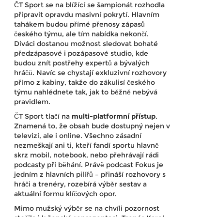
ČT Sport se na blížící se šampionát rozhodla
připravit opravdu masivní pokrytí. Hlavním
tahákem budou přímé přenosy zápasů
českého týmu, ale tím nabídka nekončí.
Diváci dostanou možnost sledovat bohaté
předzápasové i pozápasové studio, kde
budou znít postřehy expertů a bývalých
hráčů. Navíc se chystají exkluzivní rozhovory
přímo z kabiny, takže do zákulisí českého
týmu nahlédnete tak, jak to běžně nebývá
pravidlem.
ČT Sport tlačí na
multi-platformní přístup
.
Znamená to, že obsah bude dostupný nejen v
televizi, ale i online. Všechno zásadní
nezmeškají ani ti, kteří fandí sportu hlavně
skrz mobil, notebook, nebo přehrávají rádi
podcasty při běhání. Právě podcast Fokus je
jedním z hlavních pilířů – přináší rozhovory s
hráči a trenéry, rozebírá výběr sestav a
aktuální formu klíčových opor.
Mimo mužský výběr se na chvíli pozornost