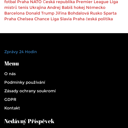
fotbal
Praha
NATO
Česká republika
Premier League
Liga
mistrů
tenis
Ukrajina
Andrej Babiš
hokej
Německo
Barcelona
Donald Trump
Jiřina Bohdalová
Rusko
Sparta
Praha
Chelsea
Chance Liga
Slavia Praha
česká politika
Zprávy 24 Hodin
Menu
O nás
Podmínky používání
Zásady ochrany soukromí
GDPR
Kontakt
Nedávný Příspěvek