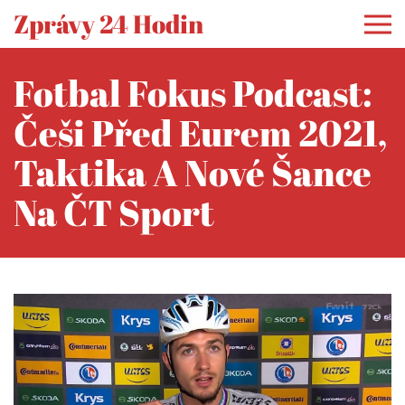
Zprávy 24 Hodin
Fotbal Fokus Podcast:
Češi Před Eurem 2021,
Taktika A Nové Šance
Na ČT Sport