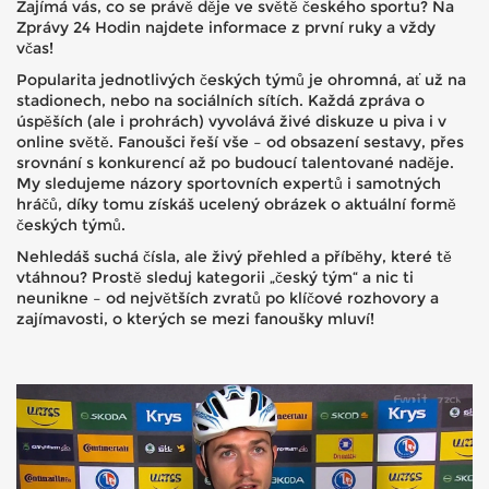
Zajímá vás, co se právě děje ve světě českého sportu? Na
Zprávy 24 Hodin najdete informace z první ruky a vždy
včas!
Popularita jednotlivých českých týmů je ohromná, ať už na
stadionech, nebo na sociálních sítích. Každá zpráva o
úspěších (ale i prohrách) vyvolává živé diskuze u piva i v
online světě. Fanoušci řeší vše – od obsazení sestavy, přes
srovnání s konkurencí až po budoucí talentované naděje.
My sledujeme názory sportovních expertů i samotných
hráčů, díky tomu získáš ucelený obrázek o aktuální formě
českých týmů.
Nehledáš suchá čísla, ale živý přehled a příběhy, které tě
vtáhnou? Prostě sleduj kategorii „český tým“ a nic ti
neunikne – od největších zvratů po klíčové rozhovory a
zajímavosti, o kterých se mezi fanoušky mluví!