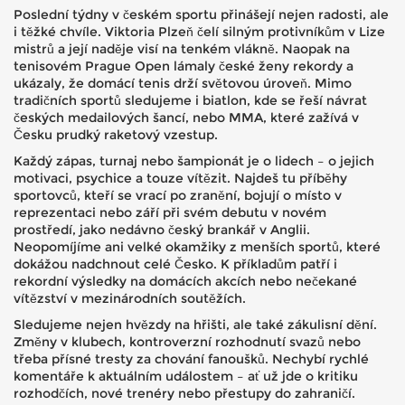
Poslední týdny v českém sportu přinášejí nejen radosti, ale
i těžké chvíle. Viktoria Plzeň čelí silným protivníkům v Lize
mistrů a její naděje visí na tenkém vlákně. Naopak na
tenisovém Prague Open lámaly české ženy rekordy a
ukázaly, že domácí tenis drží světovou úroveň. Mimo
tradičních sportů sledujeme i biatlon, kde se řeší návrat
českých medailových šancí, nebo MMA, které zažívá v
Česku prudký raketový vzestup.
Každý zápas, turnaj nebo šampionát je o lidech – o jejich
motivaci, psychice a touze vítězit. Najdeš tu příběhy
sportovců, kteří se vrací po zranění, bojují o místo v
reprezentaci nebo září při svém debutu v novém
prostředí, jako nedávno český brankář v Anglii.
Neopomíjíme ani velké okamžiky z menších sportů, které
dokážou nadchnout celé Česko. K příkladům patří i
rekordní výsledky na domácích akcích nebo nečekané
vítězství v mezinárodních soutěžích.
Sledujeme nejen hvězdy na hřišti, ale také zákulisní dění.
Změny v klubech, kontroverzní rozhodnutí svazů nebo
třeba přísné tresty za chování fanoušků. Nechybí rychlé
komentáře k aktuálním událostem – ať už jde o kritiku
rozhodčích, nové trenéry nebo přestupy do zahraničí.