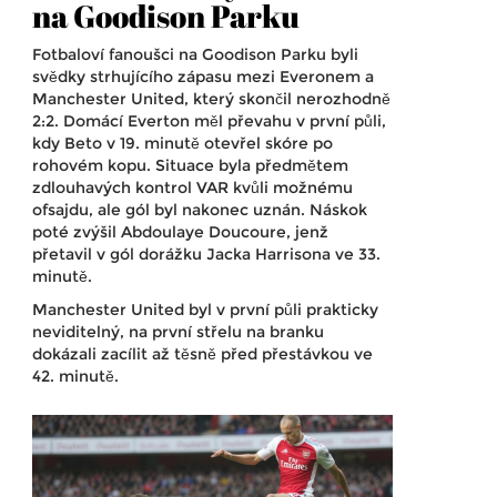
na Goodison Parku
Fotbaloví fanoušci na Goodison Parku byli
svědky strhujícího zápasu mezi Everonem a
Manchester United, který skončil nerozhodně
2:2. Domácí Everton měl převahu v první půli,
kdy Beto v 19. minutě otevřel skóre po
rohovém kopu. Situace byla předmětem
zdlouhavých kontrol VAR kvůli možnému
ofsajdu, ale gól byl nakonec uznán. Náskok
poté zvýšil Abdoulaye Doucoure, jenž
přetavil v gól dorážku Jacka Harrisona ve 33.
minutě.
Manchester United byl v první půli prakticky
neviditelný, na první střelu na branku
dokázali zacílit až těsně před přestávkou ve
42. minutě.