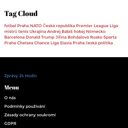
Tag Cloud
fotbal
Praha
NATO
Česká republika
Premier League
Liga
mistrů
tenis
Ukrajina
Andrej Babiš
hokej
Německo
Barcelona
Donald Trump
Jiřina Bohdalová
Rusko
Sparta
Praha
Chelsea
Chance Liga
Slavia Praha
česká politika
Zprávy 24 Hodin
Menu
O nás
Podmínky používání
Zásady ochrany soukromí
GDPR