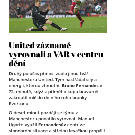
United záznamě
vyrovnali a VAR v centru
dění
Druhý poločas přinesl zcela jinou tvář
Manchesteru United. Tým nastřádal síly a
energii, kterou zhmotnil
Bruno Fernandes
v
72. minutě, když z přímého kopu bravurně
zakroutil míč do dolního rohu branky
Evertonu.
O deset minut později se týmu z
Manchesteru podařilo vyrovnat. Manuel
Ugarte využil
Fernandesův
centr ze
standardní situace a střelou levačkou propálil