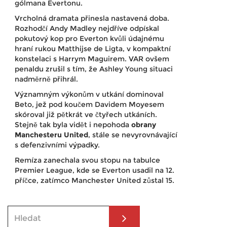
gólmana Evertonu.
Vrcholná dramata přinesla nastavená doba.
Rozhodčí Andy Madley nejdříve odpískal
pokutový kop pro Everton kvůli údajnému
hraní rukou Matthijse de Ligta, v kompaktní
konstelaci s Harrym Maguirem. VAR ovšem
penaldu zrušil s tím, že Ashley Young situaci
nadměrně přihrál.
Významným výkonům v utkání dominoval
Beto, jež pod koučem Davidem Moyesem
skóroval již pětkrát ve čtyřech utkáních.
Stejně tak byla vidět i nepohoda
obrany
Manchesteru United
, stále se nevyrovnávající
s defenzivními výpadky.
Remíza zanechala svou stopu na tabulce
Premier League, kde se Everton usadil na 12.
příčce, zatímco Manchester United zůstal 15.