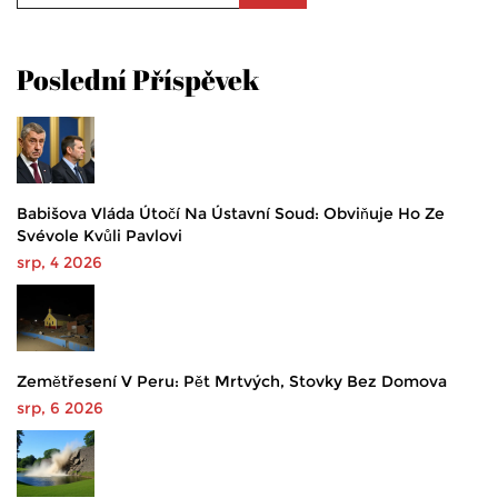
Poslední Příspěvek
Babišova Vláda Útočí Na Ústavní Soud: Obviňuje Ho Ze
Svévole Kvůli Pavlovi
srp, 4 2026
Zemětřesení V Peru: Pět Mrtvých, Stovky Bez Domova
srp, 6 2026