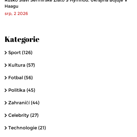
Rusko Slaví Šermířské Zlato S Hymnou. Ukrajina Bojuje V
Haagu
srp, 2 2026
Kategorie
Sport
(126)
Kultura
(57)
Fotbal
(56)
Politika
(45)
Zahraničí
(44)
Celebrity
(27)
Technologie
(21)