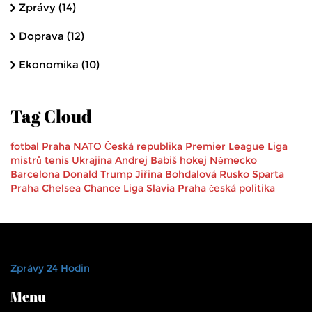
Zprávy
(14)
Doprava
(12)
Ekonomika
(10)
Tag Cloud
fotbal
Praha
NATO
Česká republika
Premier League
Liga
mistrů
tenis
Ukrajina
Andrej Babiš
hokej
Německo
Barcelona
Donald Trump
Jiřina Bohdalová
Rusko
Sparta
Praha
Chelsea
Chance Liga
Slavia Praha
česká politika
Zprávy 24 Hodin
Menu