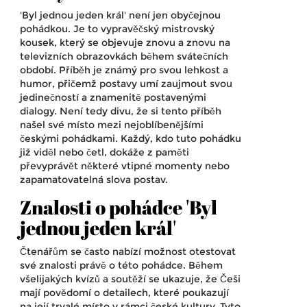
'Byl jednou jeden král' není jen obyčejnou
pohádkou. Je to vypravěčský mistrovský
kousek, který se objevuje znovu a znovu na
televizních obrazovkách během svátečních
období. Příběh je známý pro svou lehkost a
humor, přičemž postavy umí zaujmout svou
jedinečností a znamenitě postavenými
dialogy. Není tedy divu, že si tento příběh
našel své místo mezi nejoblíbenějšími
českými pohádkami. Každý, kdo tuto pohádku
již viděl nebo četl, dokáže z paměti
převyprávět některé vtipné momenty nebo
zapamatovatelná slova postav.
Znalosti o pohádce 'Byl
jednou jeden král'
Čtenářům se často nabízí možnost otestovat
své znalosti právě o této pohádce. Během
všelijakých kvízů a soutěží se ukazuje, že Češi
mají povědomí o detailech, které poukazují
na její trvalé místo v rámci české kultury. Tyto