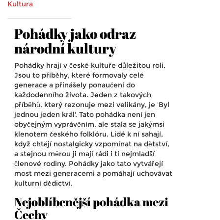
Kultura
Pohádky jako odraz
národní kultury
Pohádky hrají v české kultuře důležitou roli.
Jsou to příběhy, které formovaly celé
generace a přinášely ponaučení do
každodenního života. Jeden z takových
příběhů, který rezonuje mezi velikány, je 'Byl
jednou jeden král'. Tato pohádka není jen
obyčejným vyprávěním, ale stala se jakýmsi
klenotem českého folklóru. Lidé k ní sahají,
když chtějí nostalgicky vzpomínat na dětství,
a stejnou měrou ji mají rádi i ti nejmladší
členové rodiny. Pohádky jako tato vytvářejí
most mezi generacemi a pomáhají uchovávat
kulturní dědictví.
Nejoblíbenější pohádka mezi
Čechy