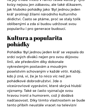
kvízy nejsou jen zábavou, ale také důkazem,
jak hluboko pohádky jako 'Byl jednou jeden
král' prolínají žilami národního kulturního
dědictví. Často se ptáme, proč se staly tolik
oblíbenými a zda si budou udržovat svou
popularitu i pro generace budoucí.
Kultura a popularita
pohádky
Pohádka 'Byl jednou jeden král' se vepsala do
srdcí svých diváků nejen pro svou dějovou
linii, ale především díky dokonale
vykresleným postavám a moudrým
poselstvím schovaným v každé větě. Každý,
kdo ji zná, ví, že je to něco víc než jen
pohádkové dobrodružství. Jde o
víceúrovňové vyprávění, které skrývá hlubší
významy. Také se často vyznačuje svou
hravou ironií a humorem, což jí dodává
nadčasovost. Díky těmto vlastnostem se bude
tento příběh neustále vracet na televizní