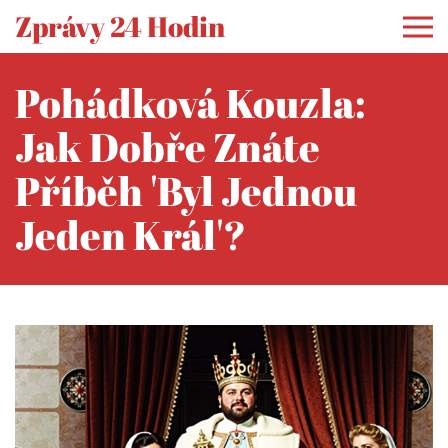
Zprávy 24 Hodin
Pohádková Kouzla:
Jak Dobře Znáte
Příběh 'Byl Jednou
Jeden Král'?