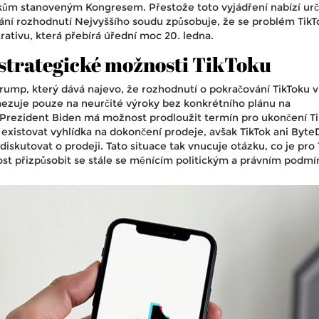
m stanoveným Kongresem. Přestože toto vyjádření nabízí urč
ání rozhodnutí Nejvyššího soudu způsobuje, že se problém TikT
trativu, která přebírá úřední moc 20. ledna.
strategické možnosti TikToku
rump, který dává najevo, že rozhodnutí o pokračování TikToku 
mezuje pouze na neurčité výroky bez konkrétního plánu na
 Prezident Biden má možnost prodloužit termín pro ukončení T
 existovat vyhlídka na dokončení prodeje, avšak TikTok ani Byt
diskutovat o prodeji. Tato situace tak vnucuje otázku, co je pro 
nost přizpůsobit se stále se měnícím politickým a právním podm