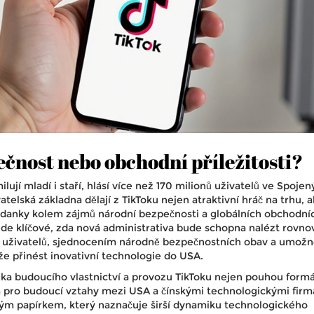
čnost nebo obchodní příležitosti?
ilují mladí i staří, hlásí více než 170 milionů uživatelů ve Spoje
vatelská základna dělají z TikToku nejen atraktivní hráč na trhu, al
danky kolem zájmů národní bezpečnosti a globálních obchodní
 bude klíčové, zda nová administrativa bude schopna nalézt rovn
 uživatelů, sjednocením národně bezpečnostních obav a umož
že přinést inovativní technologie do USA.
ka budoucího vlastnictví a provozu TikToku nejen pouhou formá
lem pro budoucí vztahy mezi USA a čínskými technologickými firm
vým papírkem, který naznačuje širší dynamiku technologického