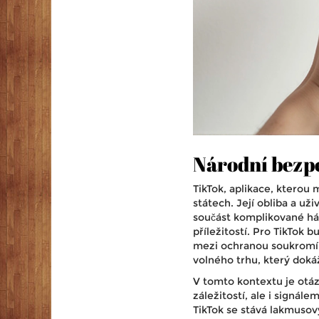
Národní bezpe
TikTok, aplikace, kterou m
státech. Její obliba a uži
součást komplikované há
příležitostí. Pro TikTok
mezi ochranou soukromí
volného trhu, který doká
V tomto kontextu je otáz
záležitostí, ale i signá
TikTok se stává lakmuso