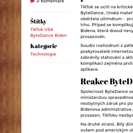
0 Komentáře
TikTok se ocitl na kritic
ByteDance, čínská mateřs
obdržela ultimátum – pro
Štítky
trhu. Případ se kompliku
TikTok
USA
Bidena, která dosud nevyd
ByteDance
Biden
prosazován.
Kategorie
Soudní rozhodnutí z pátku
poskytovatelé internetov
Technologie
zabránily stahování a akt
komplikací zejména proto
aplikace.
Reakce ByteD
Společnost ByteDance se
ministerstvu spravedlnos
nezbytných záruk pro pos
Bidenova administrativa n
prosazen, TikToku nezbyd
Na druhé straně, Bílý dů
ovšem pod americkým vlas