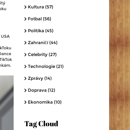
itý
Kultura
(57)
oku
Fotbal
(56)
Politika
(45)
v USA
Zahraničí
(44)
ikToku
eDance
Celebrity
(27)
TikTok
ínkám.
Technologie
(21)
Zprávy
(14)
Doprava
(12)
Ekonomika
(10)
Tag Cloud