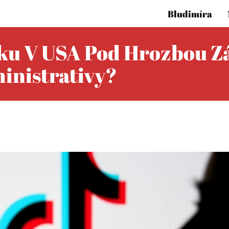
Bludimíra
u V USA Pod Hrozbou Zá
inistrativy?