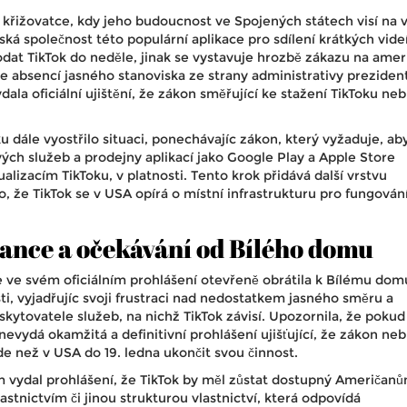
ké křižovatce, kdy jeho budoucnost ve Spojených státech visí na v
ká společnost této populární aplikace pro sdílení krátkých videí
dat TikTok do neděle, jinak se vystavuje hrozbě zákazu na ame
je absencí jasného stanoviska ze strany administrativy preziden
ala oficiální ujištění, že zákon směřující ke stažení TikToku ne
 dále vyostřilo situaci, ponechávajíc zákon, který vyžaduje, ab
ých služeb a prodejny aplikací jako Google Play a Apple Store
ualizacím TikToku, v platnosti. Tento krok přidává další vrstvu
, že TikTok se v USA opírá o místní infrastrukturu pro fungován
ance a očekávání od Bílého domu
 ve svém oficiálním prohlášení otevřeně obrátila k Bílému dom
ti, vyjadřujíc svoji frustraci nad nedostatkem jasného směru a
kytovatele služeb, na nichž TikTok závisí. Upozornila, že pokud
evydá okamžitá a definitivní prohlášení ujišťující, že zákon ne
e než v USA do 19. ledna ukončit svou činnost.
m vydal prohlášení, že TikTok by měl zůstat dostupný Američanů
tnictvím či jinou strukturou vlastnictví, která odpovídá