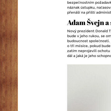
bezpečnostním požadavků
náznak ústupku, načasov
přenáší na příští adminis
Adam Švejn a 
Nový prezident Donald T
bude v jeho rukou, se o
budoucnost společnosti.
o tři měsíce, pokud bude
zatím neprojevili ochotu 
dál a jaká je jeho schop