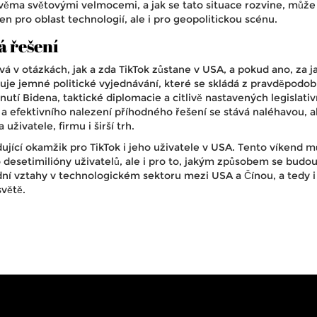
věma světovými velmocemi, a jak se tato situace rozvine, může
n pro oblast technologií, ale i pro geopolitickou scénu.
á řešení
á v otázkách, jak a zda TikTok zůstane v USA, a pokud ano, za j
uje jemné politické vyjednávání, které se skládá z pravděpodo
utí Bidena, taktické diplomacie a citlivě nastavených legislativ
 a efektivního nalezení příhodného řešení se stává naléhavou, a
živatele, firmu i širší trh.
ující okamžik pro TikTok i jeho uživatele v USA. Tento víkend 
o desetimilióny uživatelů, ale i pro to, jakým způsobem se budo
ní vztahy v technologickém sektoru mezi USA a Čínou, a tedy i 
větě.