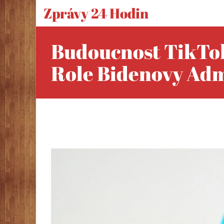
Zprávy 24 Hodin
Budoucnost TikTok
Role Bidenovy Adm