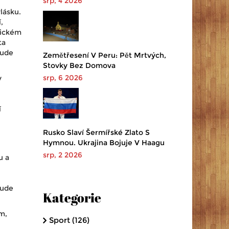
srp, 4 2026
lásku.
,
rickém
ta
bude
Zemětřesení V Peru: Pět Mrtvých,
Stovky Bez Domova
srp, 6 2026
y
í
Rusko Slaví Šermířské Zlato S
Hymnou. Ukrajina Bojuje V Haagu
srp, 2 2026
u a
bude
Kategorie
m,
Sport
(126)