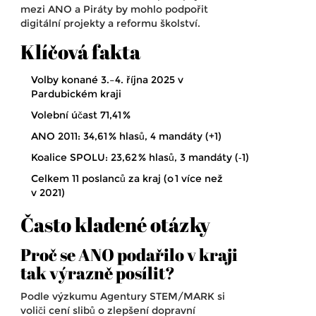
mezi ANO a Piráty by mohlo podpořit
digitální projekty a reformu školství.
Klíčová fakta
Volby konané 3.–4. října 2025 v
Pardubickém kraji
Volební účast 71,41 %
ANO 2011: 34,61 % hlasů, 4 mandáty (+1)
Koalice SPOLU: 23,62 % hlasů, 3 mandáty (‑1)
Celkem 11 poslanců za kraj (o 1 více než
v 2021)
Často kladené otázky
Proč se ANO podařilo v kraji
tak výrazně posílit?
Podle výzkumu
Agentury STEM/MARK
si
voliči cení slibů o zlepšení dopravní