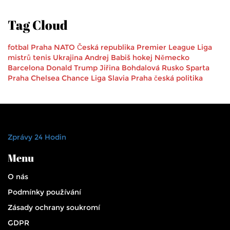
Tag Cloud
fotbal
Praha
NATO
Česká republika
Premier League
Liga
mistrů
tenis
Ukrajina
Andrej Babiš
hokej
Německo
Barcelona
Donald Trump
Jiřina Bohdalová
Rusko
Sparta
Praha
Chelsea
Chance Liga
Slavia Praha
česká politika
Zprávy 24 Hodin
Menu
O nás
Podmínky používání
Zásady ochrany soukromí
GDPR