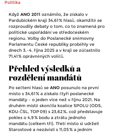
Politika
Když
ANO 2011
oznámilo, že získalo v
Pardubickém kraji 34,61 % hlasů, okamžitě se
rozproudily debaty o tom, co to znamená pro
politické uspořádání ve středočeském
regionu. Volby do
Poslanecké sněmovny
Parlamentu České republiky
proběhly ve
dnech 3.–4. října 2025 a v kraji se zúčastnilo
71,41 % oprávněných voličů.
Přehled výsledků a
rozdělení mandátů
Po sečtení hlasů se
ANO
posunulo na první
místo s 34,61 % a získalo čtyři poslanecké
mandáty – o jeden více než v říjnu 2021. Na
druhém místě skončila
koalice SPOLU
(ODS,
KDU‑ČSL, TOP 09) s 23,62 %, což představuje
pokles o 4,9 % bodu a ztrátu jednoho
mandátu (celkem tři). Třetí místo si udrželi
Starostové a nezávislí
s 11,05 % a jedním