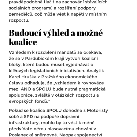
pravděpodobně tlačit na zachování stávajících
sociálních programů a rozšíření podpory
zemědělců, což může vést k napětí v místním
rozpočtu.
Budoucí výhled a možné
koalice
Vzhledem k rozdělení mandátů se očekává,
že se v Pardubickém kraji vytvoří koaliční
bloky, které budou muset vyjednávat o
klíčových legislativních iniciativách. Analytik
Karel Hruška
z
Pražského ekonomického
ústavu
odhaduje, že „vzhledem k rovnováze
mezi ANO a SPOLU bude nutná pragmatická
spolupráce, zvláště v otázkách rozpočtu a
evropských fondů.“
Pokud se koalice SPOLU dohodne s Motoristy
sobě a SPD na podpoře dopravní
infrastruktury, mohlo by to vést k méně
předvídatelnému hlasovacímu chování v
Poslanecké sněmovně. Naopak spojenectví