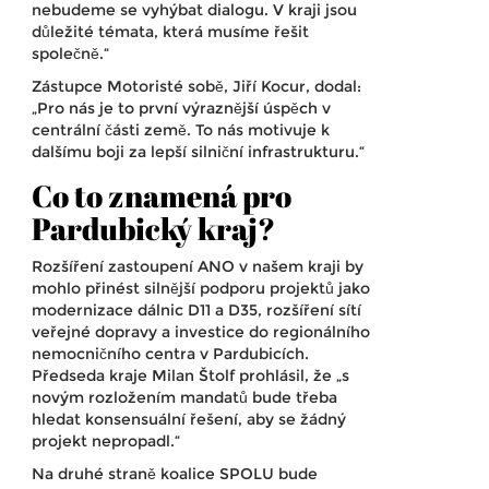
nebudeme se vyhýbat dialogu. V kraji jsou
důležité témata, která musíme řešit
společně.“
Zástupce
Motoristé sobě
,
Jiří Kocur
, dodal:
„Pro nás je to první výraznější úspěch v
centrální části země. To nás motivuje k
dalšímu boji za lepší silniční infrastrukturu.“
Co to znamená pro
Pardubický kraj?
Rozšíření zastoupení ANO v našem kraji by
mohlo přinést silnější podporu projektů jako
modernizace dálnic D11 a D35, rozšíření sítí
veřejné dopravy a investice do regionálního
nemocničního centra v Pardubicích.
Předseda kraje
Milan Štolf
prohlásil, že „s
novým rozložením mandatů bude třeba
hledat konsensuální řešení, aby se žádný
projekt nepropadl.“
Na druhé straně koalice SPOLU bude