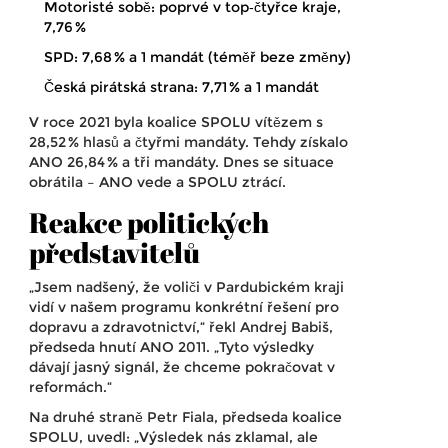
Motoristé sobě: poprvé v top‑čtyřce kraje,
7,76 %
SPD: 7,68 % a 1 mandát (téměř beze změny)
Česká pirátská strana: 7,71 % a 1 mandát
V roce 2021 byla koalice SPOLU vítězem s
28,52 % hlasů a čtyřmi mandáty. Tehdy získalo
ANO 26,84 % a tři mandáty. Dnes se situace
obrátila – ANO vede a SPOLU ztrácí.
Reakce politických
představitelů
„Jsem nadšený, že voliči v Pardubickém kraji
vidí v našem programu konkrétní řešení pro
dopravu a zdravotnictví,“ řekl
Andrej Babiš
,
předseda hnutí
ANO 2011
. „Tyto výsledky
dávají jasný signál, že chceme pokračovat v
reformách.“
Na druhé straně
Petr Fiala
, předseda
koalice
SPOLU
, uvedl: „Výsledek nás zklamal, ale