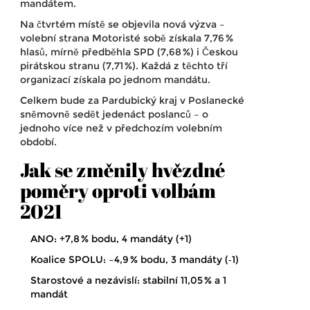
mandátem.
Na čtvrtém místě se objevila nová výzva –
volební strana Motoristé sobě
získala 7,76 %
hlasů, mírně předběhla
SPD
(7,68 %) i
Českou
pirátskou stranu
(7,71 %). Každá z těchto tří
organizací získala po jednom mandátu.
Celkem bude za Pardubický kraj v Poslanecké
sněmovně sedět jedenáct poslanců – o
jednoho více než v předchozím volebním
období.
Jak se změnily hvězdné
poměry oproti volbám
2021
ANO: +7,8 % bodu, 4 mandáty (+1)
Koalice SPOLU: –4,9 % bodu, 3 mandáty (‑1)
Starostové a nezávislí: stabilní 11,05 % a 1
mandát