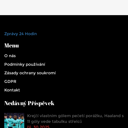
Zprávy 24 Hodin
Menu
O nás
Podmínky používání
Zásady ochrany soukromí
GDPR
Kontakt
Nedávný Příspěvek
Krejčí vlastním gólem pečetí porážku, Haaland s
11 góly vede tabulku střelců
říj, 30 2025