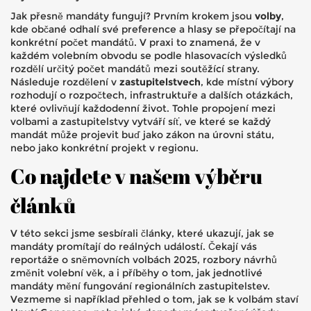
Jak přesně mandáty fungují? Prvním krokem jsou
volby
,
kde občané odhalí své preference a hlasy se přepočítají na
konkrétní počet mandátů. V praxi to znamená, že v
každém volebním obvodu se podle hlasovacích výsledků
rozdělí určitý počet mandátů mezi soutěžící strany.
Následuje rozdělení v
zastupitelstvech
, kde místní výbory
rozhodují o rozpočtech, infrastruktuře a dalších otázkách,
které ovlivňují každodenní život. Tohle propojení mezi
volbami a zastupitelstvy vytváří síť, ve které se každý
mandát může projevit buď jako zákon na úrovni státu,
nebo jako konkrétní projekt v regionu.
Co najdete v našem výběru
článků
V této sekci jsme sesbírali články, které ukazují, jak se
mandáty promítají do reálných událostí. Čekají vás
reportáže o sněmovních volbách 2025, rozbory návrhů
změnit volební věk, a i příběhy o tom, jak jednotlivé
mandáty mění fungování regionálních zastupitelstev.
Vezmeme si například přehled o tom, jak se k volbám staví