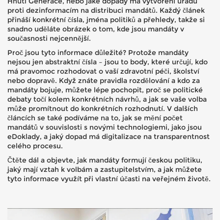
Hnutí Generace, nebo jaké dopady má vytvoření úřadu
proti dezinformacím na distribuci mandátů. Každý článek
přináší konkrétní čísla, jména politiků a přehledy, takže si
snadno uděláte obrázek o tom, kde jsou mandáty v
současnosti nejcennější.
Proč jsou tyto informace důležité? Protože mandáty
nejsou jen abstraktní čísla – jsou to body, které určují, kdo
má pravomoc rozhodovat o vaší zdravotní péči, školství
nebo dopravě. Když znáte pravidla rozdělování a kdo za
mandáty bojuje, můžete lépe pochopit, proč se politické
debaty točí kolem konkrétních návrhů, a jak se vaše volba
může promítnout do konkrétních rozhodnutí. V dalších
článcích se také podíváme na to, jak se mění počet
mandátů v souvislosti s novými technologiemi, jako jsou
eDoklady, a jaký dopad má digitalizace na transparentnost
celého procesu.
Čtěte dál a objevte, jak mandáty formují českou politiku,
jaký mají vztah k volbám a zastupitelstvím, a jak můžete
tyto informace využít při vlastní účasti na veřejném životě.