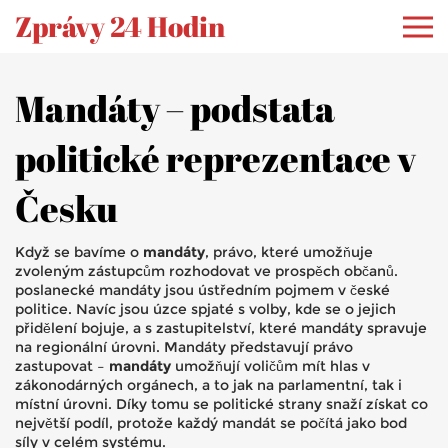
Zprávy 24 Hodin
Mandáty – podstata
politické reprezentace v
Česku
Když se bavíme o
mandáty
,
právo, které umožňuje
zvoleným zástupcům rozhodovat ve prospěch občanů
.
poslanecké mandáty
jsou ústředním pojmem v české
politice. Navíc jsou úzce spjaté s
volby
, kde se o jejich
přidělení bojuje, a s
zastupitelství
, které mandáty spravuje
na regionální úrovni. Mandáty představují právo
zastupovat –
mandáty
umožňují voličům mít hlas v
zákonodárných orgánech, a to jak na parlamentní, tak i
místní úrovni. Díky tomu se politické strany snaží získat co
největší podíl, protože každý mandát se počítá jako bod
síly v celém systému.