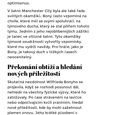
optimismus.
V šatně Manchester City byla ale také řada
světlých okamžiků. Bony často vzpomíná na
chvíle, které měl se svými spoluhráči, na
týmového ducha, který se stal pilířem tohoto
týmu. Jedním z jeho nejoblíbenějších zážitků
je tanec ve vítězné šatně. Tyto okamžiky
týmové soudržnosti vytvořily vzpomínky,
které mu vydrží navždy. Pro hráče, jako je
Bony, je takový duch v těžkých časech
neocenitelný.
Překonání obtíží a hledání
nových příležitostí
Skutečná nezdolnost Wilfrieda Bonyho se
projevila, když se rozhodl posunout dál,
nehledě na všechny fyzické výzvy, které ho
zatěžovaly. Po čase stráveném na lavičce
nebo odpočívajícím kvůli zraněním, hledal
nové příležitosti, kde by mohl zažehnout
plamen znovu. Jeho krátké působení v