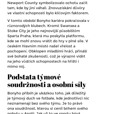
Newport County symbolizovalo ochotu začít
tam, kde by jiní váhali. Znovuzískání důvěry
ve vlastní schopnosti bylo klíčovým faktorem.
V tomto období Bonyho kariéra pokračovala v
různorodých klubech. Kromě Swansea a
Stoke City je jeho nejnovější působištěm
Sparta Praha, která mu poskytla platformu,
kde se mohl znovu vrátit do hry v plné síle. V
českém hlavním městě našel vřelost a
pochopení. Obklopen mladšími hráči, přináší
své bohaté zkušenosti, což je výrazně vidět
na jeho vůdčích schopnostech na hřišti i
mimo něj.
Podstata týmové
soudržnosti a osobní síly
Bonyho příběh je ukázkou toho, jak důležitý
je týmový duch ve fotbale, kde jednotlivci nic
neznamenají bez svého týmu. Je to právě
ona soudržnost, kterou si cenil během svého
pobytu v Anglii. Jak už to ve sportu bývá,