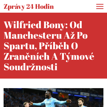
Zprávy 24 Hodin
Wilfried Bony: Od
Manchesteru Až Po
Spartu, Příběh O
Zraněních A Týmové
Soudržnosti