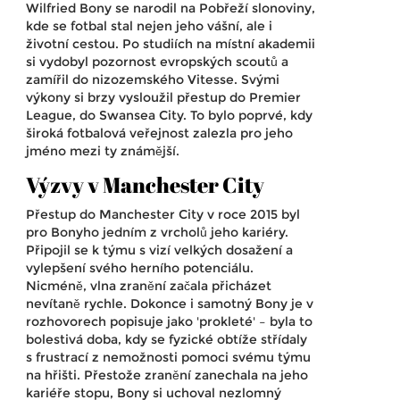
Wilfried Bony se narodil na Pobřeží slonoviny,
kde se fotbal stal nejen jeho vášní, ale i
životní cestou. Po studiích na místní akademii
si vydobyl pozornost evropských scoutů a
zamířil do nizozemského Vitesse. Svými
výkony si brzy vysloužil přestup do Premier
League, do Swansea City. To bylo poprvé, kdy
široká fotbalová veřejnost zalezla pro jeho
jméno mezi ty známější.
Výzvy v Manchester City
Přestup do Manchester City v roce 2015 byl
pro Bonyho jedním z vrcholů jeho kariéry.
Připojil se k týmu s vizí velkých dosažení a
vylepšení svého herního potenciálu.
Nicméně, vlna zranění začala přicházet
nevítaně rychle. Dokonce i samotný Bony je v
rozhovorech popisuje jako 'prokleté' – byla to
bolestivá doba, kdy se fyzické obtíže střídaly
s frustrací z nemožnosti pomoci svému týmu
na hřišti. Přestože zranění zanechala na jeho
kariéře stopu, Bony si uchoval nezlomný