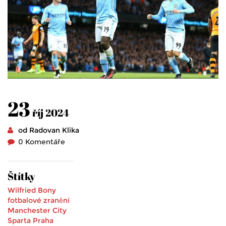
23
říj 2024
od Radovan Klika
0 Komentáře
Štítky
Wilfried Bony
fotbalové zranění
Manchester City
Sparta Praha