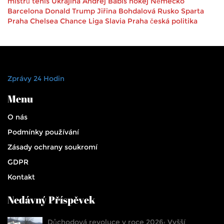
mistrů
tenis
Ukrajina
Andrej Babiš
hokej
Německo
Barcelona
Donald Trump
Jiřina Bohdalová
Rusko
Sparta
Praha
Chelsea
Chance Liga
Slavia Praha
česká politika
Zprávy 24 Hodin
Menu
O nás
Podmínky používání
Zásady ochrany soukromí
GDPR
Kontakt
Nedávný Příspěvek
Důchodová revoluce v roce 2026: Vyšší