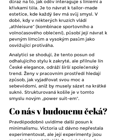
důraz na to, jak oděv interaguje s liniemi a
křivkami těla. Je to návrat k tailor-made
estetice, kde každý šev má svůj smysl. V
době, kdy v některých kruzích vládí
„athleisure“ (kombinace sportovního a
volnočasového oblečení), působí její návrat k
pevným límcům a vysokým pasům jako
osvěžující protiváha.
Analytici se shodují, že tento posun od
odhalujícího stylu k zakryté, ale přilnule lín
České elegance, odráží širší společenský
trend. Ženy v pracovním prostředí hledají
způsob, jak vyjadřovat svou moc a
sebevědomí, aniž by musely sázet na krátké
sukně. Strukturovaná košile je v tomto
smyslu novým „power suit-em“.
Co nás v budoucnu čeká?
Pravděpodobně uvidíme další posun k
minimalismu. Victoria už dávno nepřestala
experimentovat, ale její experimenty jsou