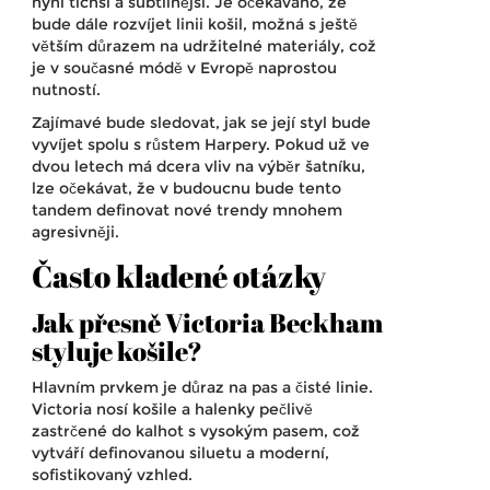
nyní tichší a subtilnější. Je očekáváno, že
bude dále rozvíjet linii košil, možná s ještě
větším důrazem na udržitelné materiály, což
je v současné módě v
Evropě
naprostou
nutností.
Zajímavé bude sledovat, jak se její styl bude
vyvíjet spolu s růstem Harpery. Pokud už ve
dvou letech má dcera vliv na výběr šatníku,
lze očekávat, že v budoucnu bude tento
tandem definovat nové trendy mnohem
agresivněji.
Často kladené otázky
Jak přesně Victoria Beckham
styluje košile?
Hlavním prvkem je důraz na pas a čisté linie.
Victoria nosí košile a halenky pečlivě
zastrčené do kalhot s vysokým pasem, což
vytváří definovanou siluetu a moderní,
sofistikovaný vzhled.