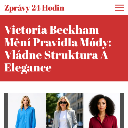
Zprávy 24 Hodin
Victoria Beckham
Mění Pravidla Módy:
Vládne Struktura A
Elegance