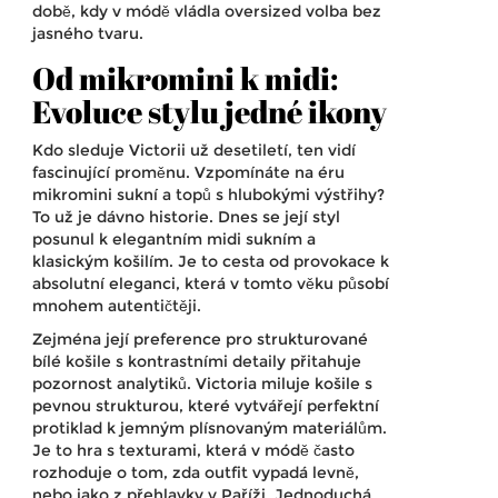
době, kdy v módě vládla oversized volba bez
jasného tvaru.
Od mikromini k midi:
Evoluce stylu jedné ikony
Kdo sleduje Victorii už desetiletí, ten vidí
fascinující proměnu. Vzpomínáte na éru
mikromini sukní a topů s hlubokými výstřihy?
To už je dávno historie. Dnes se její styl
posunul k elegantním midi sukním a
klasickým košilím. Je to cesta od provokace k
absolutní eleganci, která v tomto věku působí
mnohem autentičtěji.
Zejména její preference pro strukturované
bílé košile s kontrastními detaily přitahuje
pozornost analytiků. Victoria miluje košile s
pevnou strukturou, které vytvářejí perfektní
protiklad k jemným plísnovaným materiálům.
Je to hra s texturami, která v módě často
rozhoduje o tom, zda outfit vypadá levně,
nebo jako z přehlavky v Paříži. Jednoduchá