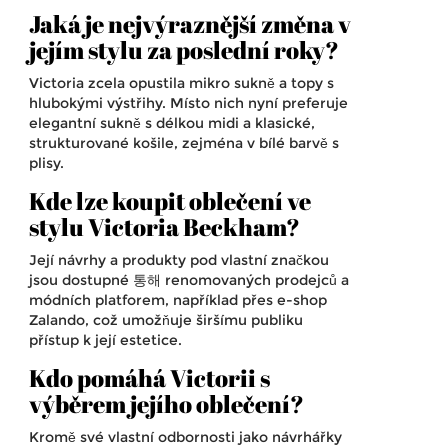
Jaká je nejvýraznější změna v
jejím stylu za poslední roky?
Victoria zcela opustila mikro sukně a topy s
hlubokými výstřihy. Místo nich nyní preferuje
elegantní sukně s délkou midi a klasické,
strukturované košile, zejména v bílé barvě s
plisy.
Kde lze koupit oblečení ve
stylu Victoria Beckham?
Její návrhy a produkty pod vlastní značkou
jsou dostupné 통해 renomovaných prodejců a
módních platforem, například přes e-shop
Zalando, což umožňuje širšímu publiku
přístup k její estetice.
Kdo pomáhá Victorii s
výběrem jejího oblečení?
Kromě své vlastní odbornosti jako návrhářky