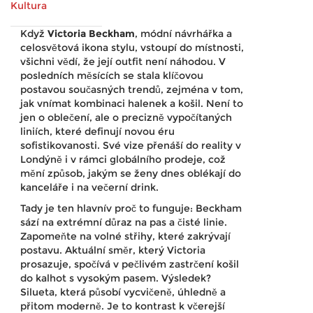
Kultura
Když
Victoria Beckham
,
módní návrhářka
a
celosvětová ikona stylu, vstoupí do místnosti,
všichni vědí, že její outfit není náhodou. V
posledních měsících se stala klíčovou
postavou současných trendů, zejména v tom,
jak vnímat kombinaci halenek a košil. Není to
jen o oblečení, ale o precizně vypočítaných
liniích, které definují novou éru
sofistikovanosti. Své vize přenáší do reality v
Londýně
i v rámci globálního prodeje, což
mění způsob, jakým se ženy dnes oblékají do
kanceláře i na večerní drink.
Tady je ten hlavnív proč to funguje: Beckham
sází na extrémní důraz na pas a čisté linie.
Zapomeňte na volné střihy, které zakrývají
postavu. Aktuální směr, který Victoria
prosazuje, spočívá v pečlivém zastrčení košil
do kalhot s vysokým pasem. Výsledek?
Silueta, která působí vycvičeně, úhledně a
přitom moderně. Je to kontrast k včerejší