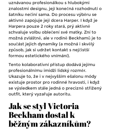
uznávanou profesionálkou s hlubokými
znalostmi designu, její konečná rozhodnutí o
šatníku nečiní sama. Do procesu výběru se
aktivně zapojuje její dcera
Harper
. I když je
Harpera pouze 2 roky stará, prý aktivně
schvaluje volbu oblečení své matky. Zní to
možná zvláštně, ale v rodině Beckhamů je to
součást jejich dynamiky (a možná i skvělý
způsob, jak si udržet kontakt s nejčistší
formou estetického vnímání).
Tento kolaborativní přístup dodává jejímu
profesionálnímu imidži lidský rozměr.
Ukazuje to, že i v nejvyšším ešalonu módy
existuje prostor pro rodinné hravosti, i když
se výsledkem stále jedná o precizně střižený
outfit, který vyzařuje autoritu.
Jak se styl Victoria
Beckham dostal k
běžným zákazníkům?