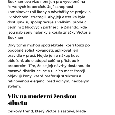
Beckhamova vize není jen pro vyvolené na
červených kobercích. Její schopnost
kombinovat roli ikony a návrhářky se projevila
i v obchodní strategii. Aby její estetika byla
dostupnější, spolupracuje s velkými prodejci.
Jedním z klíčových partnerů je
Zalando
, kde
jsou nabízeny halenky a košile značky Victoria
Beckham.
Díky tomu mohou spotřebitelé, kteří touží po
podobné sofistikovanosti, aplikovat její
pravidla v praxi. Nejde jen o nákup kusu
oblečení, ale o adopci celého přístupu k
proporcím. Tím, že se její návrhy dostanou do
masové distribuce, se v ulicích měst častěji
objevují ženy, které preferují strukturu a
rafinovanou eleganci před volným, nedbalým
stylem.
Vliv na moderní ženskou
siluetu
Celkový trend, který Victoria zastává, klade