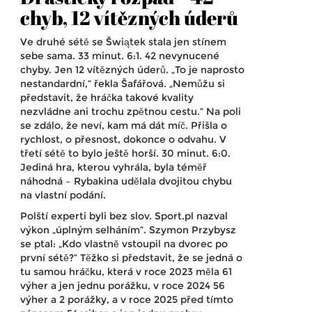
chyb, 12 vítězných úderů
Ve druhé sétě se Šwiątek stala jen stínem
sebe sama. 33 minut. 6:1. 42 nevynucené
chyby. Jen 12 vítězných úderů. „To je naprosto
nestandardní,“ řekla Šafářová. „Nemůžu si
představit, že hráčka takové kvality
nezvládne ani trochu zpětnou cestu.“ Na poli
se zdálo, že neví, kam má dát míč. Přišla o
rychlost, o přesnost, dokonce o odvahu. V
třetí sétě to bylo ještě horší. 30 minut. 6:0.
Jediná hra, kterou vyhrála, byla téměř
náhodná – Rybakina udělala dvojitou chybu
na vlastní podání.
Polští experti byli bez slov. Sport.pl nazval
výkon „úplným selháním“. Szymon Przybysz
se ptal: „Kdo vlastně vstoupil na dvorec po
první sétě?“ Těžko si představit, že se jedná o
tu samou hráčku, která v roce 2023 měla 61
výher a jen jednu porážku, v roce 2024 56
výher a 2 porážky, a v roce 2025 před tímto