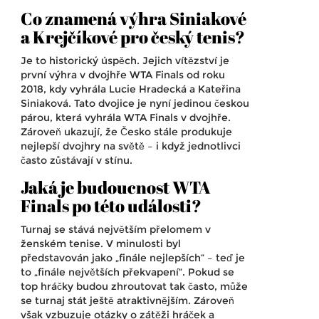
Co znamená výhra Siniakové
a Krejčíkové pro český tenis?
Je to historický úspěch. Jejich vítězství je
první výhra v dvojhře WTA Finals od roku
2018, kdy vyhrála Lucie Hradecká a Kateřina
Siniaková. Tato dvojice je nyní jedinou českou
párou, která vyhrála WTA Finals v dvojhře.
Zároveň ukazují, že Česko stále produkuje
nejlepší dvojhry na světě – i když jednotlivci
často zůstávají v stínu.
Jaká je budoucnost WTA
Finals po této události?
Turnaj se stává největším přelomem v
ženském tenise. V minulosti byl
představován jako „finále nejlepších“ – teď je
to „finále největších překvapení“. Pokud se
top hráčky budou zhroutovat tak často, může
se turnaj stát ještě atraktivnějším. Zároveň
však vzbuzuje otázky o zátěži hráček a