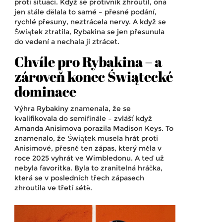
proti situaci. Když se protivník zhroutil, ona
jen stále dělala to samé – přesné podání,
rychlé přesuny, neztrácela nervy. A když se
Świątek ztratila, Rybakina se jen přesunula
do vedení a nechala ji ztrácet.
Chvíle pro Rybakina – a
zároveň konec Świątecké
dominace
Výhra Rybakiny znamenala, že se
kvalifikovala do semifinále – zvlášť když
Amanda Anisimova
porazila Madison Keys. To
znamenalo, že Świątek musela hrát proti
Anisimové, přesně ten zápas, který měla v
roce 2025 vyhrát ve Wimbledonu. A teď už
nebyla favoritka. Byla to zranitelná hráčka,
která se v posledních třech zápasech
zhroutila ve třetí sétě.