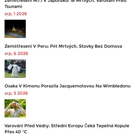
Zemětřesení M7.1 V Japonsku: 18 Mrtvých, Varování Před
Tsunami
srp, 1 2026
Zemětřesení V Peru: Pět Mrtvých, Stovky Bez Domova
srp, 6 2026
Osaka V Kimonu Porazila Jacquemotovou Na Wimbledonu
srp, 3 2026
Varování Před Vedry: Střední Evropu Čeká Tepelná Kopule
Přes 40 °C