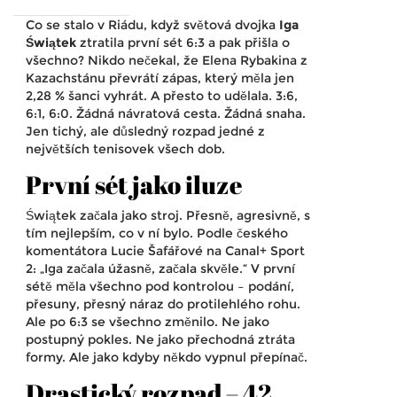
Co se stalo v Riádu, když světová dvojka
Iga
Świątek
ztratila první sét 6:3 a pak přišla o
všechno? Nikdo nečekal, že
Elena Rybakina
z
Kazachstánu převrátí zápas, který měla jen
2,28 % šanci vyhrát. A přesto to udělala. 3:6,
6:1, 6:0. Žádná návratová cesta. Žádná snaha.
Jen tichý, ale důsledný rozpad jedné z
největších tenisovek všech dob.
První sét jako iluze
Świątek začala jako stroj. Přesně, agresivně, s
tím nejlepším, co v ní bylo. Podle českého
komentátora
Lucie Šafářové
na Canal+ Sport
2: „Iga začala úžasně, začala skvěle.“ V první
sétě měla všechno pod kontrolou – podání,
přesuny, přesný náraz do protilehlého rohu.
Ale po 6:3 se všechno změnilo. Ne jako
postupný pokles. Ne jako přechodná ztráta
formy. Ale jako kdyby někdo vypnul přepínač.
Drastický rozpad – 42