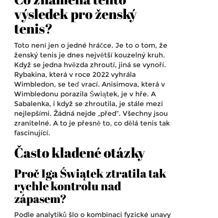
výsledek pro ženský
tenis?
Toto není jen o jedné hráčce. Je to o tom, že
ženský tenis je dnes největší kouzelný kruh.
Když se jedna hvězda zhroutí, jiná se vynoří.
Rybakina, která v roce 2022 vyhrála
Wimbledon, se teď vrací. Anisimova, která v
Wimbledonu porazila Świątek, je v hře. A
Sabalenka, i když se zhroutila, je stále mezi
nejlepšími. Žádná nejde „před“. Všechny jsou
zranitelné. A to je přesně to, co dělá tenis tak
fascinující.
Často kladené otázky
Proč Iga Świątek ztratila tak
rychle kontrolu nad
zápasem?
Podle analytiků šlo o kombinaci fyzické unavy