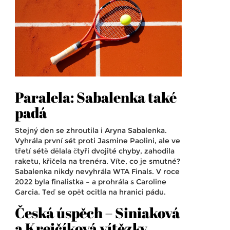
Paralela: Sabalenka také
padá
Stejný den se zhroutila i
Aryna Sabalenka
.
Vyhrála první sét proti Jasmine Paolini, ale ve
třetí sétě dělala čtyři dvojité chyby, zahodila
raketu, křičela na trenéra. Víte, co je smutné?
Sabalenka nikdy nevyhrála WTA Finals. V roce
2022 byla finalistka – a prohrála s Caroline
Garcia. Teď se opět ocitla na hranici pádu.
Česká úspěch – Siniaková
a Krejčíková vítězky