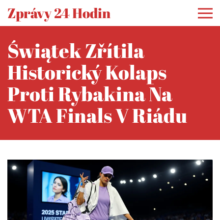
Zprávy 24 Hodin
Świątek Zřítila
Historický Kolaps
Proti Rybakina Na
WTA Finals V Riádu