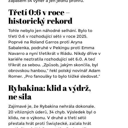
zápasem 54 výher a jen jednu prohru.
Třetí 0:6 v roce –
historický rekord
Tohle nebylo jen náhodné selhání. Bylo to
třetí 0:6 v rozhodující sétě v roce 2025.
Poprvé na Roland Garros proti
Aryna
Sabalenka
, podruhé v Pekingu proti Emma
Navarro a nyní třetíkrát v Riádu. Nikdy dříve v
kariéře neztratila rozhodující sét 6:0. A teď
třikrát za sebou. „Způsob, jakým skončila, byl
obrovskou hanbou,“ řekl polský novinář Adam
Romer. „Pro fanoušky to bylo těžké sledovat.“
Rybakina: klid a výdrž,
ne sila
Zajímavé je, že Rybakina nehrála dokonale.
20 vítězných úderů, 34 chyb. Výsledek byl o
klidu, ne o výkonu. V druhé a třetí sétě
přestala hrát proti Świątecké, začala hrát