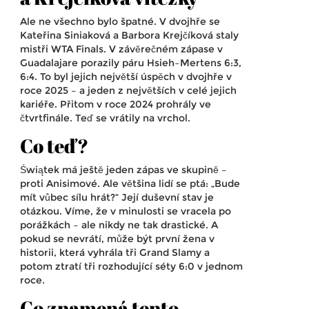
Ale ne všechno bylo špatné. V dvojhře se
Kateřina Siniaková
a
Barbora Krejčíková
staly
mistři WTA Finals. V závěrečném zápase v
Guadalajare porazily páru Hsieh–Mertens 6:3,
6:4. To byl jejich největší úspěch v dvojhře v
roce 2025 – a jeden z největších v celé jejich
kariéře. Přitom v roce 2024 prohrály ve
čtvrtfinále. Teď se vrátily na vrchol.
Co teď?
Świątek má ještě jeden zápas ve skupině –
proti Anisimové. Ale většina lidí se ptá: „Bude
mít vůbec sílu hrát?“ Její duševní stav je
otázkou. Víme, že v minulosti se vracela po
porážkách – ale nikdy ne tak drastické. A
pokud se nevrátí, může být první žena v
historii, která vyhrála tři Grand Slamy a
potom ztratí tři rozhodující séty 6:0 v jednom
roce.
Co znamená tento