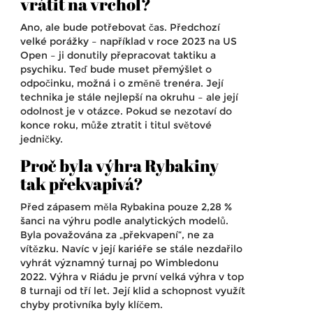
vrátit na vrchol?
Ano, ale bude potřebovat čas. Předchozí
velké porážky – například v roce 2023 na US
Open – ji donutily přepracovat taktiku a
psychiku. Teď bude muset přemýšlet o
odpočinku, možná i o změně trenéra. Její
technika je stále nejlepší na okruhu – ale její
odolnost je v otázce. Pokud se nezotaví do
konce roku, může ztratit i titul světové
jedničky.
Proč byla výhra Rybakiny
tak překvapivá?
Před zápasem měla Rybakina pouze 2,28 %
šanci na výhru podle analytických modelů.
Byla považována za „překvapení“, ne za
vítězku. Navíc v její kariéře se stále nezdařilo
vyhrát významný turnaj po Wimbledonu
2022. Výhra v Riádu je první velká výhra v top
8 turnaji od tří let. Její klid a schopnost využít
chyby protivníka byly klíčem.