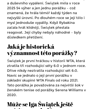
a duševního vypálení. Świątek měla v roce
2025 54 výher a jen jednu porážku – což
znamená, že hrála téměř každý týden na
nejvyšší úrovni. Po dlouhém roce se její tělo i
mysl jednoduše vypálily. Když Rybakina
začala hrát klidněji, Świątek přestala
reagovat. Její chyby nebyly náhodné – byly
důsledkem přetížení.
Jaká je historická
významnost této porážky?
Świątek je první hráčkou v historii WTA, která
ztratila tři rozhodující séty 6:0 v jednom roce.
Dříve nikdy neztratila rozhodující sét 6:0.
Navíc se jednalo o její první porážku v
základní skupině WTA Finals od roku 2021.
Tato porážka je považována za největší šok v
ženském tenise od porážky Serena Williams v
2020.
Může se Iga Świątek ještě