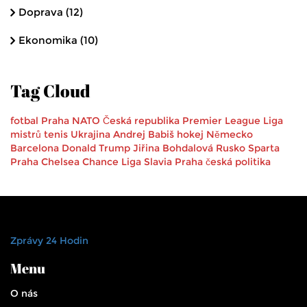
Doprava
(12)
Ekonomika
(10)
Tag Cloud
fotbal
Praha
NATO
Česká republika
Premier League
Liga
mistrů
tenis
Ukrajina
Andrej Babiš
hokej
Německo
Barcelona
Donald Trump
Jiřina Bohdalová
Rusko
Sparta
Praha
Chelsea
Chance Liga
Slavia Praha
česká politika
Zprávy 24 Hodin
Menu
O nás