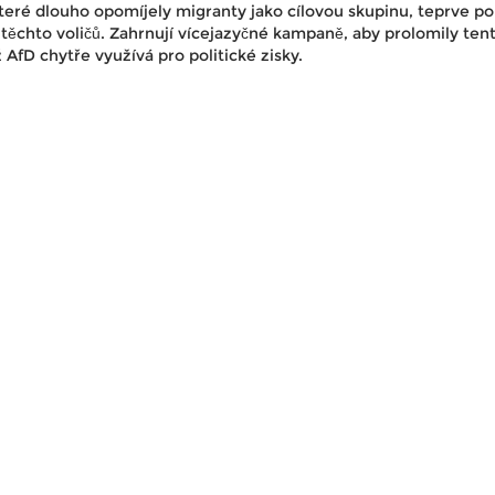
teré dlouho opomíjely migranty jako cílovou skupinu, teprve p
těchto voličů. Zahrnují vícejazyčné kampaně, aby prolomily ten
ž AfD chytře využívá pro politické zisky.