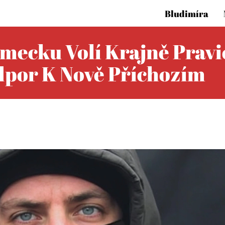
Bludimíra
ěmecku Volí Krajně Pravi
dpor K Nově Příchozím