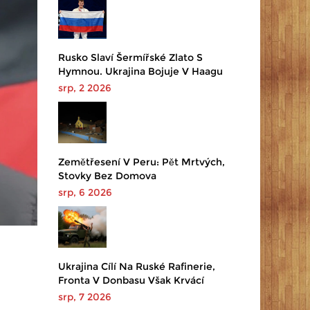
Rusko Slaví Šermířské Zlato S
Hymnou. Ukrajina Bojuje V Haagu
srp, 2 2026
Zemětřesení V Peru: Pět Mrtvých,
Stovky Bez Domova
srp, 6 2026
Ukrajina Cílí Na Ruské Rafinerie,
Fronta V Donbasu Však Krvácí
srp, 7 2026