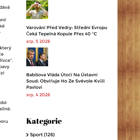
 dává
aně
cké
Varování Před Vedry: Střední Evropu
e
Čeká Tepelná Kopule Přes 40 °C
srp, 5 2026
 který
že
livce“.
bavy
zi
Babišova Vláda Útočí Na Ústavní
Soud: Obviňuje Ho Ze Svévole Kvůli
Pavlovi
srp, 4 2026
době
ilné.
Kategorie
poru
Sport
(126)