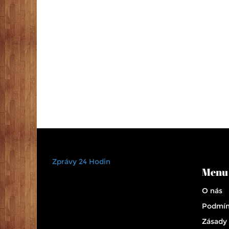
Zprávy 24 Hodin
Menu
O nás
Podmín
Zásady