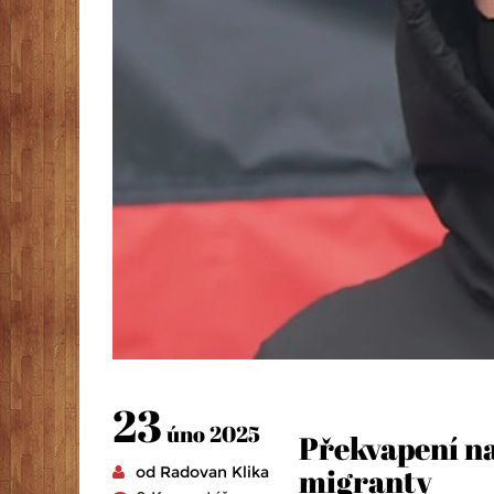
23
úno 2025
Překvapení na
migranty
od Radovan Klika