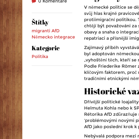
0 Komentáře
V německé politice se dě
svůj hlas krajně pravico
protiimigrační politikou. 
Štítky
chtějí být považováni za
migranti
AfD
obavy a snaha o integrac
Německo
integrace
repatriaci a přísnější imi
Kategorie
Zajímavý příběh vyvstává
byl adoptován německou r
Politika
„vyhoštění těch, kteří se
Podle Friederike Römer 
klíčovým faktorem, proč
tradičními etnickými něm
Historické va
Dřívější politické loajal
Helmuta Kohla nebo k SP
Rétorika AfD zdůrazňuje r
'problémovými novými pří
AfD jako poslední krok k 
Nebývalá podpora mezi mi