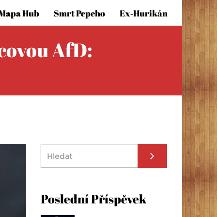
Mapa Hub
Smrt Pepeho
Ex‑hurikán
covou AfD:
Poslední Příspěvek