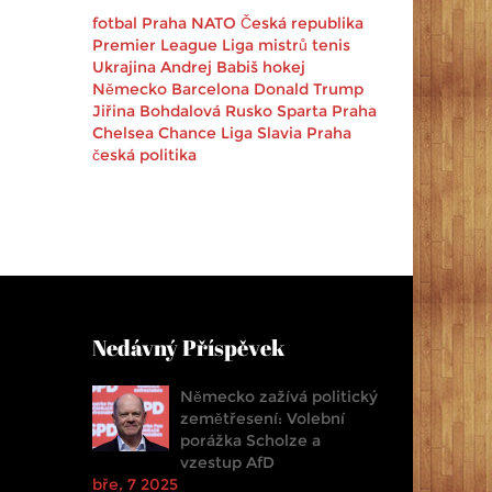
fotbal
Praha
NATO
Česká republika
Premier League
Liga mistrů
tenis
Ukrajina
Andrej Babiš
hokej
Německo
Barcelona
Donald Trump
Jiřina Bohdalová
Rusko
Sparta Praha
Chelsea
Chance Liga
Slavia Praha
česká politika
Nedávný Příspěvek
Německo zažívá politický
zemětřesení: Volební
porážka Scholze a
vzestup AfD
bře, 7 2025