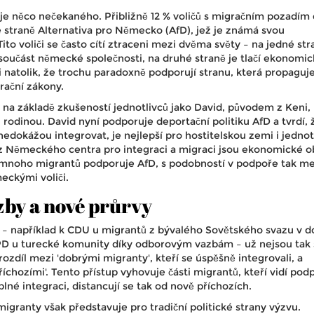
je něco nečekaného. Přibližně 12 % voličů s migračním pozadím
vé straně Alternativa pro Německo (AfD), jež je známá svou
Tito voliči se často cítí ztraceni mezi dvěma světy – na jedné str
 součást německé společnosti, na druhé straně je tlačí ekonomi
i natolik, že trochu paradoxně podporují stranu, která propaguj
grační zákony.
 na základě zkušeností jednotlivců jako David, původem z Keni,
odinou. David nyní podporuje deportační politiku AfD a tvrdí, 
 nedokážou integrovat, je nejlepší pro hostitelskou zemi i jednot
z Německého centra pro integraci a migraci jsou ekonomické o
 mnoho migrantů podporuje AfD, s podobností v podpoře tak me
eckými voliči.
zby a nové průrvy
ity – například k CDU u migrantů z bývalého Sovětského svazu v 
D u turecké komunity díky odborovým vazbám – už nejsou tak s
ozdíl mezi 'dobrými migranty', kteří se úspěšně integrovali, a
chozími'. Tento přístup vyhovuje části migrantů, kteří vidí pod
plné integraci, distancují se tak od nově příchozích.
granty však představuje pro tradiční politické strany výzvu.