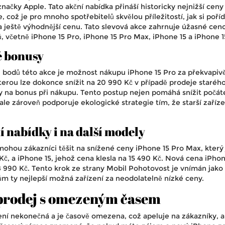
načky Apple. Tato akční nabídka přináší historicky nejnižší ceny
 což je pro mnoho spotřebitelů skvělou příležitostí, jak si poříd
a ještě výhodnější cenu. Tato slevová akce zahrnuje úžasné cen
, včetně iPhone 15 Pro, iPhone 15 Pro Max, iPhone 15 a iPhone 1
é bonusy
h bodů této akce je možnost nákupu iPhone 15 Pro za překvapiv
terou lze dokonce snížit na 20 990 Kč v případě prodeje staréh
ky na bonus při nákupu. Tento postup nejen pomáhá snížit počát
ale zároveň podporuje ekologické strategie tím, že starší zaříze
nabídky i na další modely
ohou zákazníci těšit na snížené ceny iPhone 15 Pro Max, který 
Kč, a iPhone 15, jehož cena klesla na 15 490 Kč. Nová cena iPhon
8 990 Kč. Tento krok ze strany Mobil Pohotovost je vnímán jako
m ty nejlepší možná zařízení za neodolatelně nízké ceny.
prodej s omezeným časem
ení nekonečná a je časově omezena, což apeluje na zákazníky, 