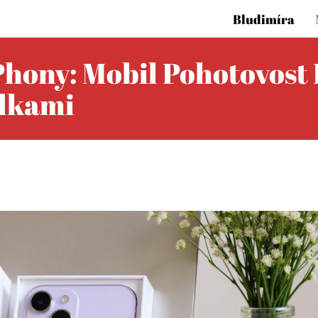
Bludimíra
IPhony: Mobil Pohotovos
dkami