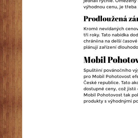
jednali rychle. Omezený
výhodnou cenu, je třeba 
Prodloužená zá
Kromě nevídaných cenov
tři roky. Tato nabídka do
chráněna na delší časové
plánují zařízení dlouhod
Mobil Pohotovo
Spuštění povánočního výp
pro Mobil Pohotovost efek
České republice. Tato ak
dostupné ceny, což jistě 
Mobil Pohotovost tak pok
produkty s výhodnými p