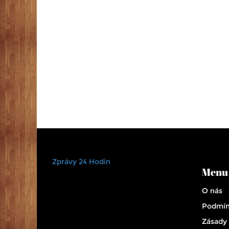
Zprávy 24 Hodin
Menu
O nás
Podmín
Zásady