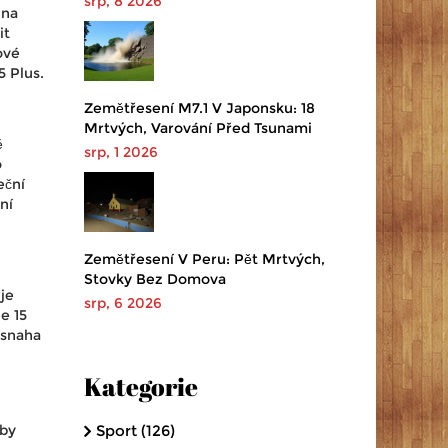
srp, 8 2026
 na
it
ové
5 Plus.
Zemětřesení M7.1 V Japonsku: 18
Mrtvých, Varování Před Tsunami
ě
srp, 1 2026
o
eční
ní
Zemětřesení V Peru: Pět Mrtvých,
Stovky Bez Domova
je
srp, 6 2026
e 15
 snaha
Kategorie
aby
Sport
(126)