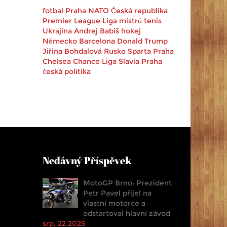
fotbal
Praha
NATO
Česká republika
Premier League
Liga mistrů
tenis
Ukrajina
Andrej Babiš
hokej
Německo
Barcelona
Donald Trump
Jiřina Bohdalová
Rusko
Sparta Praha
Chelsea
Chance Liga
Slavia Praha
česká politika
Nedávný Příspěvek
MotoGP Brno: Prezident
Petr Pavel přijel na
vlastní motorce a
odstartoval hlavní závod
srp, 22 2025