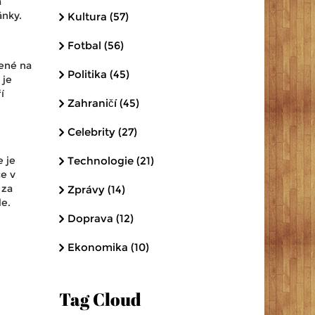
a
ánky.
Kultura
(57)
Fotbal
(56)
ené na
Politika
(45)
 je
í
Zahraničí
(45)
Celebrity
(27)
e je
Technologie
(21)
ce v
 za
Zprávy
(14)
le.
Doprava
(12)
Ekonomika
(10)
Tag Cloud