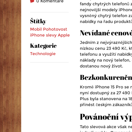
0 Komentáře
fandy chytrých telefonů z
nejnovější modely iPhone,
vysněný chytrý telefon z
Štítky
nabídky na řadu produktů
Mobil Pohotovost
Nevídané cenov
iPhone
slevy
Apple
Jedním z nejvýraznějšíc
Kategorie
nízkou cenu 23 490 Kč, k
Technologie
telefonu a využití nabíd
náklady na nový telefon, 
dostanou nový život.
Bezkonkurenční 
Kromě iPhone 15 Pro se m
nyní dostupný za 27 490 
Plus byla stanovena na 1
přinést českým zákazníků
Povánoční vý
Tato slevová akce však n