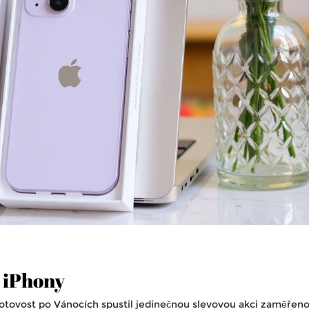
a iPhony
tovost po Vánocích spustil jedinečnou slevovou akci zaměřen