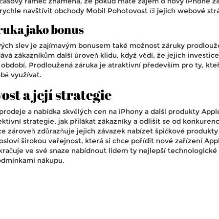
 časový rámec znamená, že pokud máte zájem o nový iPhone z
rychle navštívit obchody Mobil Pohotovost či jejich webové str
ruka jako bonus
ých slev je zajímavým bonusem také možnost záruky prodlouž
dává zákazníkům další úroveň klidu, když vědí, že jejich investice
 období. Prodloužená záruka je atraktivní především pro ty, kteř
obě využívat.
st a její strategie
rodeje a nabídka skvělých cen na iPhony a další produkty Appl
tivní strategie, jak přilákat zákazníky a odlišit se od konkuren
ce zároveň zdůrazňuje jejich závazek nabízet špičkové produkty
osloví širokou veřejnost, která si chce pořídit nové zařízení App
račuje ve své snaze nabídnout lidem ty nejlepší technologické
odmínkami nákupu.