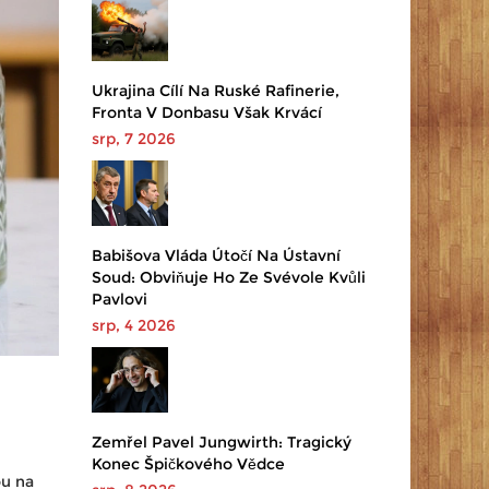
Ukrajina Cílí Na Ruské Rafinerie,
Fronta V Donbasu Však Krvácí
srp, 7 2026
Babišova Vláda Útočí Na Ústavní
Soud: Obviňuje Ho Ze Svévole Kvůli
Pavlovi
srp, 4 2026
Zemřel Pavel Jungwirth: Tragický
Konec Špičkového Vědce
ou na