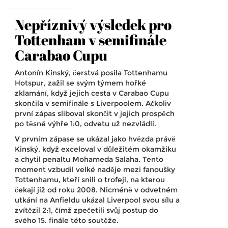
Nepříznivý výsledek pro
Tottenham v semifinále
Carabao Cupu
Antonín Kinský, čerstvá posila Tottenhamu
Hotspur, zažil se svým týmem hořké
zklamání, když jejich cesta v Carabao Cupu
skončila v semifinále s Liverpoolem. Ačkoliv
první zápas sliboval skončit v jejich prospěch
po těsné výhře 1:0, odvetu už nezvládli.
V prvním zápase se ukázal jako hvězda právě
Kinský, když exceloval v důležitém okamžiku
a chytil penaltu Mohameda Salaha. Tento
moment vzbudil velké naděje mezi fanoušky
Tottenhamu, kteří snili o trofeji, na kterou
čekají již od roku 2008. Nicméně v odvetném
utkání na Anfieldu ukázal Liverpool svou sílu a
zvítězil 2:1, čímž zpečetili svůj postup do
svého 15. finále této soutěže.