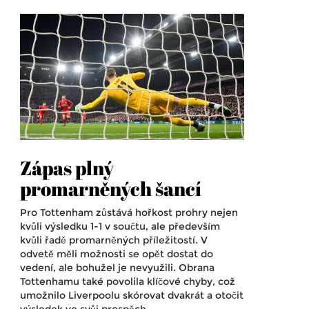
Zápas plný
promarněných šancí
Pro Tottenham zůstává hořkost prohry nejen
kvůli výsledku 1-1 v součtu, ale především
kvůli řadě promarněných příležitostí. V
odvetě měli možnosti se opět dostat do
vedení, ale bohužel je nevyužili. Obrana
Tottenhamu také povolila klíčové chyby, což
umožnilo Liverpoolu skórovat dvakrát a otočit
výsledek ve svůj prospěch.