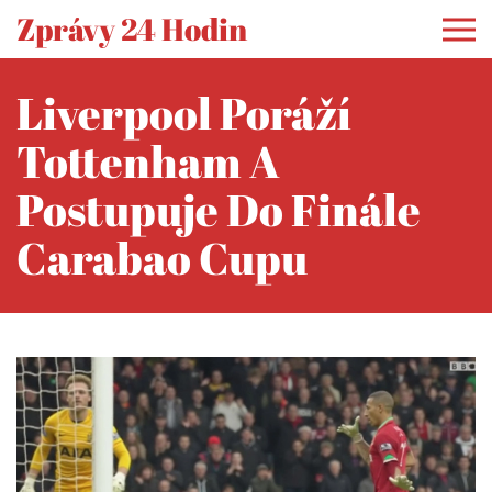
Zprávy 24 Hodin
Liverpool Poráží
Tottenham A
Postupuje Do Finále
Carabao Cupu