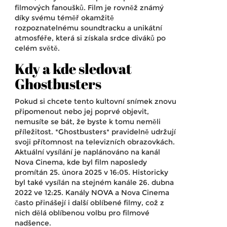
filmových fanoušků. Film je rovněž známý
díky svému téměř okamžitě
rozpoznatelnému soundtracku a unikátní
atmosféře, která si získala srdce diváků po
celém světě.
Kdy a kde sledovat
Ghostbusters
Pokud si chcete tento kultovní snímek znovu
připomenout nebo jej poprvé objevit,
nemusíte se bát, že byste k tomu neměli
příležitost. *Ghostbusters* pravidelně udržují
svoji přítomnost na televizních obrazovkách.
Aktuální vysílání je naplánováno na kanál
Nova Cinema, kde byl film naposledy
promítán 25. února 2025 v 16:05. Historicky
byl také vysílán na stejném kanále 26. dubna
2022 ve 12:25. Kanály NOVA a Nova Cinema
často přinášejí i další oblíbené filmy, což z
nich dělá oblíbenou volbu pro filmové
nadšence.