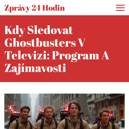
Zprávy 24 Hodin
Kdy Sledovat
Ghostbusters V
Televizi: Program A
Zajímavosti