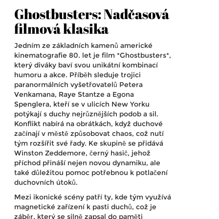
Ghostbusters: Nadčasová
filmová klasika
Jedním ze základních kamenů americké
kinematografie 80. let je film *Ghostbusters*,
který diváky baví svou unikátní kombinací
humoru a akce. Příběh sleduje trojici
paranormálních vyšetřovatelů Petera
Venkamana, Raye Stantze a Egona
Spenglera, kteří se v ulicích New Yorku
potýkají s duchy nejrůznějších podob a sil.
Konflikt nabírá na obrátkách, když duchové
začínají v městě způsobovat chaos, což nutí
tým rozšířit své řady. Ke skupině se přidává
Winston Zeddemore, černý hasič, jehož
příchod přináší nejen novou dynamiku, ale
také důležitou pomoc potřebnou k potlačení
duchovních útoků.
Mezi ikonické scény patří ty, kde tým využívá
magnetické zařízení k pasti duchů, což je
záběr, který se silně zapsal do paměti