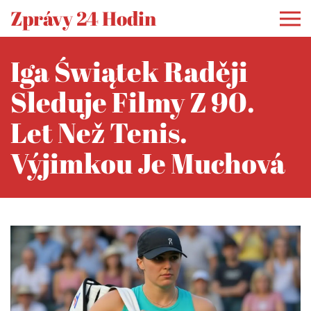
Zprávy 24 Hodin
Iga Świątek Raději
Sleduje Filmy Z 90.
Let Než Tenis.
Výjimkou Je Muchová