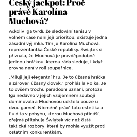
Český jackpot: Proč
právě Karolína
Muchová?
Ačkoliv Iga tvrdí, že sledování tenisu v
volném čase není její prioritou, existuje jedna
zásadní výjimka. Tím je
Karolína Muchová
,
reprezentantka
České republiky
. Świątek si
přiznala, že Muchová je pravděpodobně
jedinou hráčkou, kterou ráda sleduje, i když
zrovna není v roli soupeřnice.
„Miluji její elegantní hru. Je to úžasná hráčka
a zároveň úžasný člověk,“ prohlásila Polka. Je
to ovšem trochu paradoxní uznání, protože
Iga nedávno v jejich vzájemném souboji
dominovala a Muchovou udržela pouze u
dvou gameů. Nicméně právě tato estetika a
fluidita v pohybu, kterou Muchová přináší,
zřejmě přitahuje Świątek víc než čistě
taktické rozbory, které by mohla využít proti
ostatním konkurentkám.