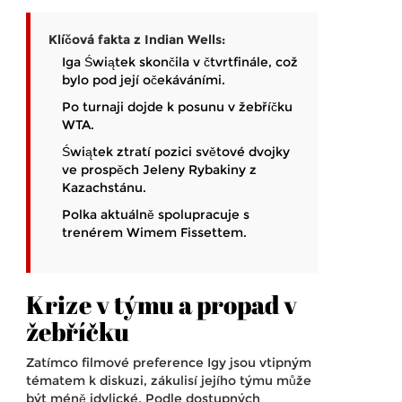
Klíčová fakta z Indian Wells:
Iga Świątek skončila v čtvrtfinále, což
bylo pod její očekáváními.
Po turnaji dojde k posunu v žebříčku
WTA.
Świątek ztratí pozici světové dvojky
ve prospěch
Jeleny Rybakiny
z
Kazachstánu.
Polka aktuálně spolupracuje s
trenérem
Wimem Fissettem
.
Krize v týmu a propad v
žebříčku
Zatímco filmové preference Igy jsou vtipným
tématem k diskuzi, zákulisí jejího týmu může
být méně idylické. Podle dostupných