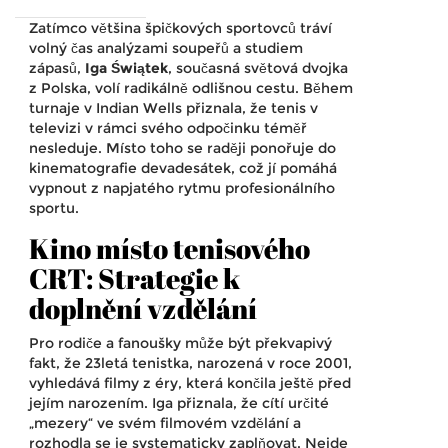
Zatímco většina špičkových sportovců tráví
volný čas analýzami soupeřů a studiem
zápasů,
Iga Świątek
, současná světová dvojka
z
Polska
, volí radikálně odlišnou cestu. Během
turnaje v
Indian Wells
přiznala, že tenis v
televizi v rámci svého odpočinku téměř
nesleduje. Místo toho se raději ponořuje do
kinematografie devadesátek, což jí pomáhá
vypnout z napjatého rytmu profesionálního
sportu.
Kino místo tenisového
CRT: Strategie k
doplnění vzdělání
Pro rodiče a fanoušky může být překvapivý
fakt, že 23letá tenistka, narozená v roce 2001,
vyhledává filmy z éry, která končila ještě před
jejím narozením. Iga přiznala, že cítí určité
„mezery“ ve svém filmovém vzdělání a
rozhodla se je systematicky zaplňovat. Nejde