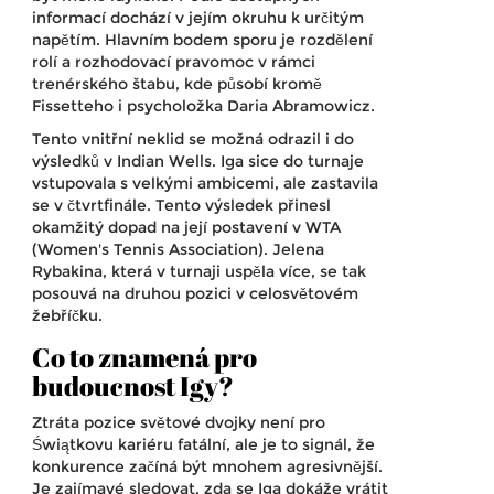
informací dochází v jejím okruhu k určitým
napětím. Hlavním bodem sporu je rozdělení
rolí a rozhodovací pravomoc v rámci
trenérského štabu, kde působí kromě
Fissetteho i psycholožka
Daria Abramowicz
.
Tento vnitřní neklid se možná odrazil i do
výsledků v
Indian Wells
. Iga sice do turnaje
vstupovala s velkými ambicemi, ale zastavila
se v čtvrtfinále. Tento výsledek přinesl
okamžitý dopad na její postavení v
WTA
(Women's Tennis Association). Jelena
Rybakina, která v turnaji uspěla více, se tak
posouvá na druhou pozici v celosvětovém
žebříčku.
Co to znamená pro
budoucnost Igy?
Ztráta pozice světové dvojky není pro
Świątkovu kariéru fatální, ale je to signál, že
konkurence začíná být mnohem agresivnější.
Je zajímavé sledovat, zda se Iga dokáže vrátit