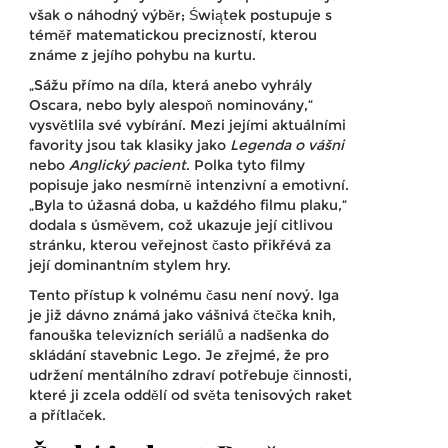
však o náhodný výběr; Świątek postupuje s
téměř matematickou precizností, kterou
známe z jejího pohybu na kurtu.
„Sážu přímo na díla, která anebo vyhrály
Oscara, nebo byly alespoň nominovány,“
vysvětlila své vybírání. Mezi jejími aktuálními
favority jsou tak klasiky jako
Legenda o vášni
nebo
Anglický pacient
. Polka tyto filmy
popisuje jako nesmírně intenzivní a emotivní.
„Byla to úžasná doba, u každého filmu plaku,“
dodala s úsměvem, což ukazuje její citlivou
stránku, kterou veřejnost často přikřévá za
její dominantním stylem hry.
Tento přístup k volnému času není nový. Iga
je již dávno známá jako vášnivá čtečka knih,
fanouška televizních seriálů a nadšenka do
skládání stavebnic Lego. Je zřejmé, že pro
udržení mentálního zdraví potřebuje činnosti,
které ji zcela oddělí od světa tenisových raket
a přítlaček.