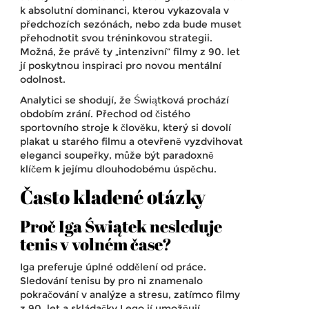
k absolutní dominanci, kterou vykazovala v
předchozích sezónách, nebo zda bude muset
přehodnotit svou tréninkovou strategii.
Možná, že právě ty „intenzivní“ filmy z 90. let
jí poskytnou inspiraci pro novou mentální
odolnost.
Analytici se shodují, že Świątková prochází
obdobím zrání. Přechod od čistého
sportovního stroje k člověku, který si dovolí
plakat u starého filmu a otevřeně vyzdvihovat
eleganci soupeřky, může být paradoxně
klíčem k jejímu dlouhodobému úspěchu.
Často kladené otázky
Proč Iga Świątek nesleduje
tenis v volném čase?
Iga preferuje úplné oddělení od práce.
Sledování tenisu by pro ni znamenalo
pokračování v analýze a stresu, zatímco filmy
z 90. let a skládačky Lego jí umožňují