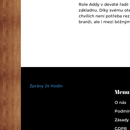
Role Addy v deváté řadě
základnu. Díky svému ote
chvílích není potřeba r
branži, ale i mezi běžnými
Zprávy 24 Hodin
Menu
O nás
Podmín
Zásady
GDPR