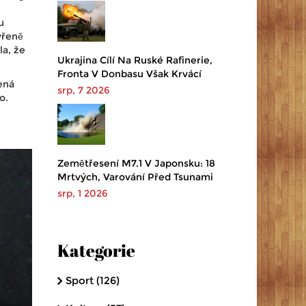
u
vřeně
la, že
Ukrajina Cílí Na Ruské Rafinerie,
Fronta V Donbasu Však Krvácí
ená
srp, 7 2026
o.
Zemětřesení M7.1 V Japonsku: 18
Mrtvých, Varování Před Tsunami
srp, 1 2026
Kategorie
Sport
(126)