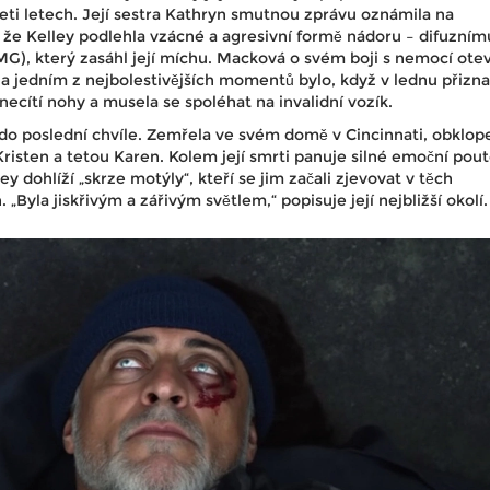
iceti letech. Její sestra Kathryn smutnou zprávu oznámila na
 že Kelley podlehla vzácné a agresivní formě nádoru – difuzním
G), který zasáhl její míchu. Macková o svém boji s nemocí ote
 a jedním z nejbolestivějších momentů bylo, když v lednu přizna
ecítí nohy a musela se spoléhat na invalidní vozík.
ž do poslední chvíle. Zemřela ve svém domě v Cincinnati, obklop
risten a tetou Karen. Kolem její smrti panuje silné emoční pout
ey dohlíží „skrze motýly“, kteří se jim začali zjevovat v těch
 „Byla jiskřivým a zářivým světlem,“ popisuje její nejbližší okolí.