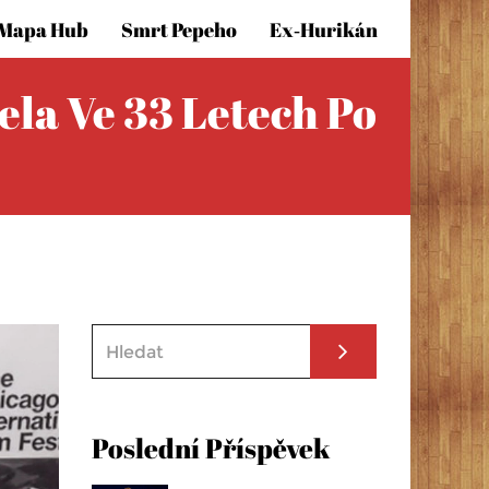
Mapa Hub
Smrt Pepeho
Ex‑hurikán
la Ve 33 Letech Po
Poslední Příspěvek