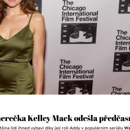
erečka Kelley Mack odešla předčas
šina lidí ihned vybaví díky její roli Addy v populárním seriálu
Wa