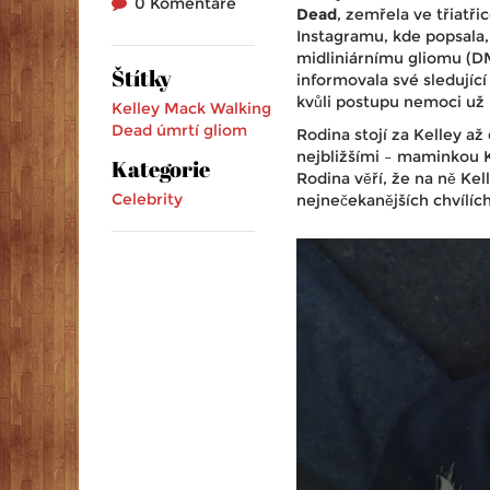
0 Komentáře
Dead
, zemřela ve třiatř
Instagramu, kde popsala,
midliniárnímu gliomu (DM
Štítky
informovala své sledující
kvůli postupu nemoci už n
Kelley Mack
Walking
Dead
úmrtí
gliom
Rodina stojí za Kelley a
nejbližšími – maminkou K
Kategorie
Rodina věří, že na ně Kell
Celebrity
nejnečekanějších chvílích.