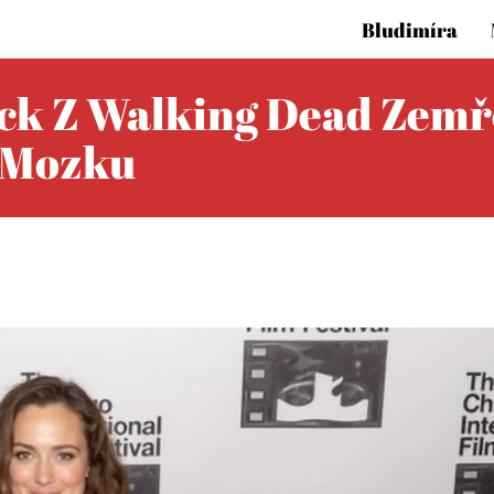
Bludimíra
ck Z Walking Dead Zemře
a Mozku