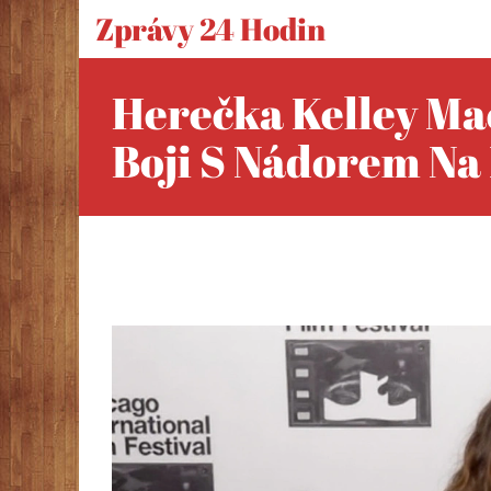
Zprávy 24 Hodin
Herečka Kelley Ma
Boji S Nádorem N