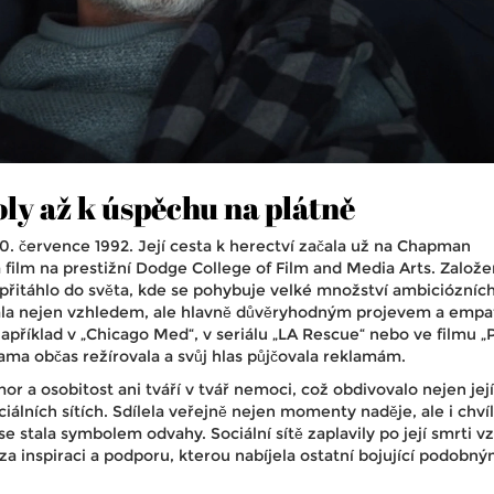
oly až k úspěchu na plátně
10. července 1992. Její cesta k herectví začala už na Chapman
 film na prestižní Dodge College of Film and Media Arts. Založe
 přitáhlo do světa, kde se pohybuje velké množství ambiciózních
ala nejen vzhledem, ale hlavně důvěryhodným projevem a empati
apříklad v „Chicago Med“, v seriálu „LA Rescue“ nebo ve filmu „
ama občas režírovala a svůj hlas půjčovala reklamám.
mor a osobitost ani tváří v tvář nemoci, což obdivovalo nejen její
ociálních sítích. Sdílela veřejně nejen momenty naděje, ale i chví
e stala symbolem odvahy. Sociální sítě zaplavily po její smrti v
inspiraci a podporu, kterou nabíjela ostatní bojující podobný