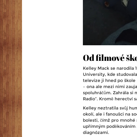
Od filmové šk
Kelley Mack se narodila 
University, kde studovala
televize ji hned po škole
– ona ale mezi nimi zauj
spoluhráčům. Zahrála si n
Radio“. Kromě herectví s
Kelley neztratila svůj hu
okolí, ale i fanoušci na s
bolesti, čímž pro mnohé s
upřímným poděkováním za 
diagnózami.