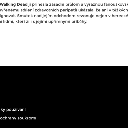
Walking Dead
jí přinesla zásadní průlom a výraznou fanouškovs
vřenému sdílení zdravotních peripetií ukázala, že ani v těžkých
ezignovat. Smutek nad jejím odchodem rezonuje nejen v hereck
 lidmi, kteří žili s jejími upřímnými příběhy.
ky používání
 ochrany soukromí