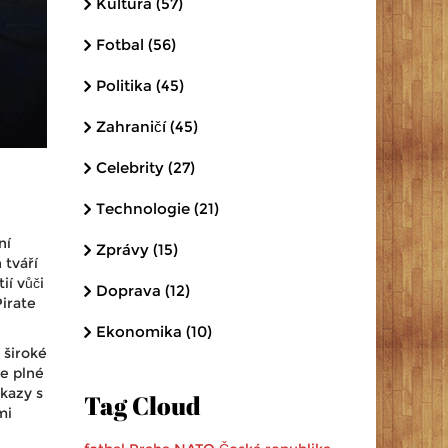
Kultura
(57)
Fotbal
(56)
Politika
(45)
Zahraničí
(45)
Celebrity
(27)
Technologie
(21)
ní
Zprávy
(15)
 tváří
í vůči
Doprava
(12)
Pirate
Ekonomika
(10)
 široké
le plné
zkazy s
Tag Cloud
mi