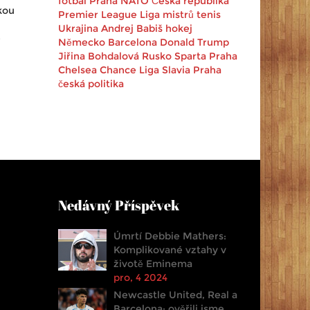
fotbal
Praha
NATO
Česká republika
kou
Premier League
Liga mistrů
tenis
Ukrajina
Andrej Babiš
hokej
é
Německo
Barcelona
Donald Trump
Jiřina Bohdalová
Rusko
Sparta Praha
Chelsea
Chance Liga
Slavia Praha
česká politika
Nedávný Příspěvek
Úmrtí Debbie Mathers:
Komplikované vztahy v
životě Eminema
pro, 4 2024
Newcastle United, Real a
Barcelona: ověřili jsme