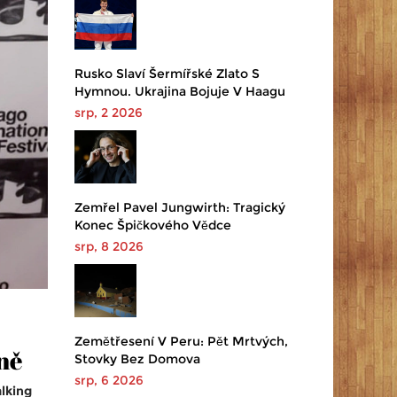
Rusko Slaví Šermířské Zlato S
Hymnou. Ukrajina Bojuje V Haagu
srp, 2 2026
Zemřel Pavel Jungwirth: Tragický
Konec Špičkového Vědce
srp, 8 2026
Zemětřesení V Peru: Pět Mrtvých,
ně
Stovky Bez Domova
srp, 6 2026
lking