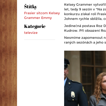
Kelsey Grammer vytvořil 
Štítky
let, tedy 9 sezón v *Na zd
Frasier
sitcom
Kelsey
konkurzu získal roli Fra
Grammer
Emmy
Johnem rychle sblížila, c
Kategorie
Jedinečná postava Roz Do
Kudrow. Při obsazení Roz
televize
Nesmíme zapomenout 
raných sezónách a jeho s