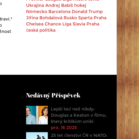
o
Ukrajina
Andrej Babiš
hokej
Německo
Barcelona
Donald Trump
Jiřina Bohdalová
Rusko
Sparta Praha
raví.*
Chelsea
Chance Liga
Slavia Praha
o
česká politika
ožnost
Nedávný Příspěvek
Lepší teď než nikdy:
Douglas a Keaton v filmu,
který kritikům unikl
pro, 16 2025
25 let členství ČR v NATO: