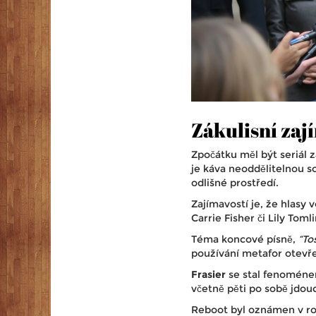
Zákulisní zaj
Zpočátku měl být seriál 
je káva neoddělitelnou so
odlišné prostředí.
Zajímavostí je, že hlasy 
Carrie Fisher či Lily Tom
Téma koncové písně,
“To
používání metafor otevře
Frasier
se stal fenoméne
včetně pěti po sobě jdouc
Reboot byl oznámen v ro