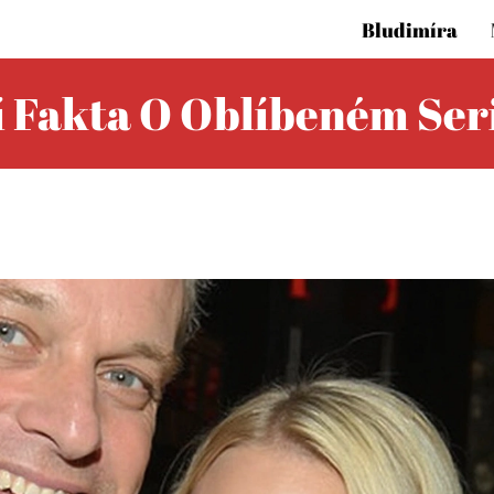
Bludimíra
cí Fakta O Oblíbeném Ser