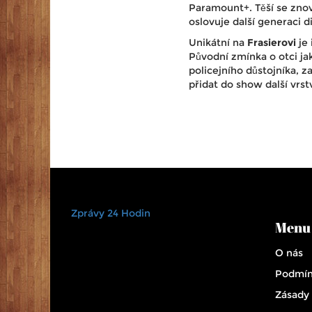
Paramount+. Těší se znov
oslovuje další generaci d
Unikátní na
Frasierovi
je 
Původní zmínka o otci ja
policejního důstojníka, 
přidat do show další vrs
Zprávy 24 Hodin
Menu
O nás
Podmín
Zásady