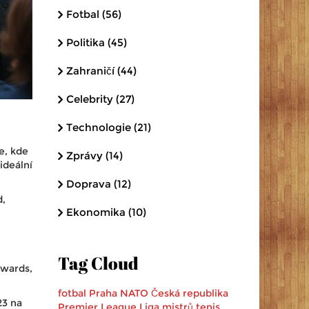
Fotbal
(56)
Politika
(45)
Zahraničí
(44)
Celebrity
(27)
Technologie
(21)
e, kde
Zprávy
(14)
ideální
Doprava
(12)
d,
Ekonomika
(10)
Tag Cloud
Awards,
fotbal
Praha
NATO
Česká republika
23 na
Premier League
Liga mistrů
tenis