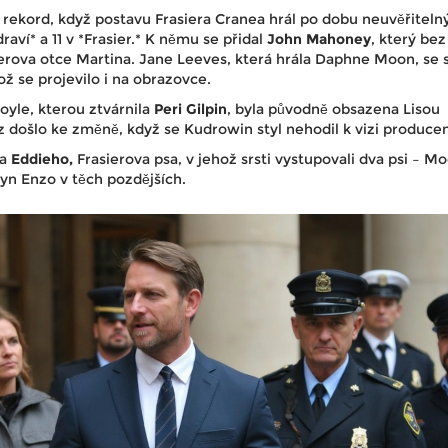
rekord, když postavu Frasiera Cranea hrál po dobu neuvěřiteln
raví* a 11 v *Frasier.* K němu se přidal
John Mahoney
, který bez
sierova otce Martina. Jane Leeves, která hrála Daphne Moon, se 
ož se projevilo i na obrazovce.
yle, kterou ztvárnila
Peri Gilpin
, byla původně obsazena Lisou
 došlo ke změně, když se Kudrowin styl nehodil k vizi producen
na
Eddieho,
Frasierova psa, v jehož srsti vystupovali dva psi – M
yn Enzo v těch pozdějších.