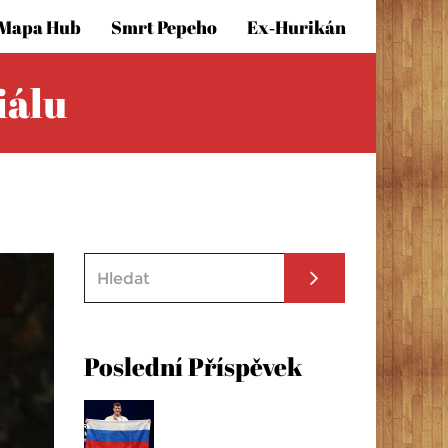
Mapa Hub
Smrt Pepeho
Ex‑hurikán
iálu
Poslední Příspěvek