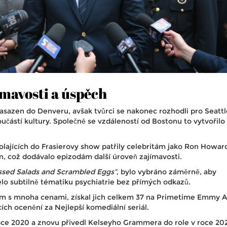
ímavosti a úspěch
zasazen do Denveru, avšak tvůrci se nakonec rozhodli pro Seattl
učástí kultury. Společně se vzdáleností od Bostonu to vytvořilo 
volajících do Frasierovy show patřily celebritám jako Ron Howar
lin, což dodávalo epizodám další úroveň zajímavosti.
ssed Salads and Scrambled Eggs”
, bylo vybráno záměrně, aby
lo subtilně tématiku psychiatrie bez přímých odkazů.
m s mnoha cenami, získal jich celkem 37 na Primetime Emmy 
ích ocenění za Nejlepší komediální seriál.
ce 2020 a znovu přivedl Kelseyho Grammera do role v roce 20