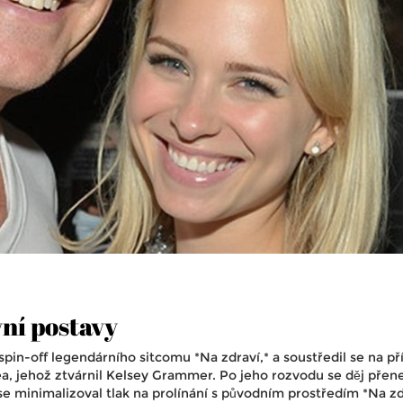
vní postavy
spin-off legendárního sitcomu *Na zdraví,* a soustředil se na př
ea, jehož ztvárnil Kelsey Grammer. Po jeho rozvodu se děj přene
se minimalizoval tlak na prolínání s původním prostředím *Na zd