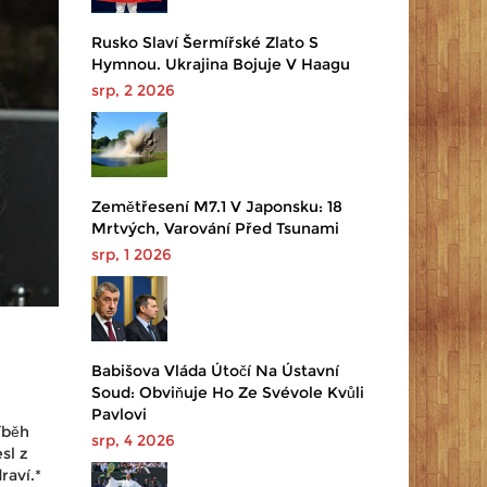
Rusko Slaví Šermířské Zlato S
Hymnou. Ukrajina Bojuje V Haagu
srp, 2 2026
Zemětřesení M7.1 V Japonsku: 18
Mrtvých, Varování Před Tsunami
srp, 1 2026
Babišova Vláda Útočí Na Ústavní
Soud: Obviňuje Ho Ze Svévole Kvůli
Pavlovi
íběh
srp, 4 2026
sl z
raví.*