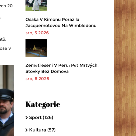
ých 20
s
Osaka V Kimonu Porazila
Jacquemotovou Na Wimbledonu
srp, 3 2026
tů.
oose v
Zemětřesení V Peru: Pět Mrtvých,
Stovky Bez Domova
srp, 6 2026
Kategorie
Sport
(126)
Kultura
(57)