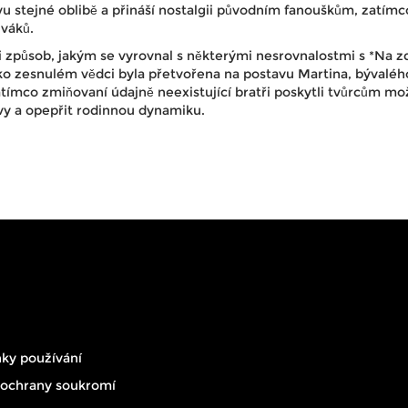
u stejné oblibě a přináší nostalgii původním fanouškům, zatímc
iváků.
i způsob, jakým se vyrovnal s některými nesrovnalostmi s *Na zd
ko zesnulém vědci byla přetvořena na postavu Martina, bývaléh
zatímco zmiňovaní údajně neexistující bratři poskytli tvůrcům m
tvy a opepřit rodinnou dynamiku.
ky používání
 ochrany soukromí