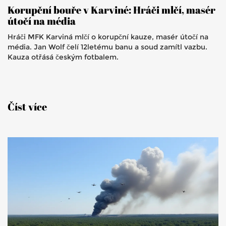
Korupční bouře v Karviné: Hráči mlčí, masér
útočí na média
Hráči MFK Karviná mlčí o korupční kauze, masér útočí na
média. Jan Wolf čelí 12letému banu a soud zamítl vazbu.
Kauza otřásá českým fotbalem.
Číst více