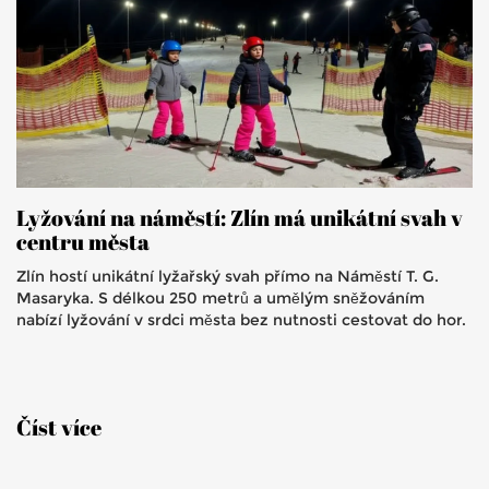
Lyžování na náměstí: Zlín má unikátní svah v
centru města
Zlín hostí unikátní lyžařský svah přímo na Náměstí T. G.
Masaryka. S délkou 250 metrů a umělým sněžováním
nabízí lyžování v srdci města bez nutnosti cestovat do hor.
Číst více