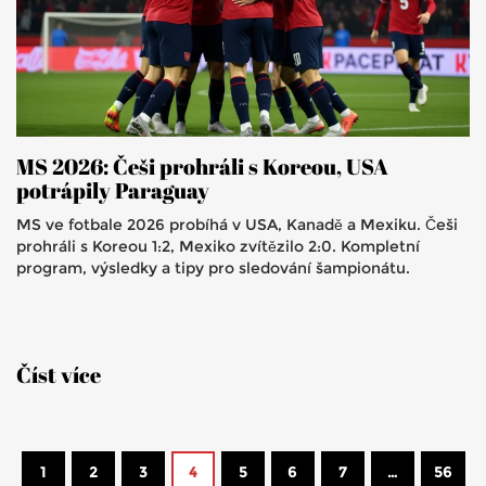
MS 2026: Češi prohráli s Koreou, USA
potrápily Paraguay
MS ve fotbale 2026 probíhá v USA, Kanadě a Mexiku. Češi
prohráli s Koreou 1:2, Mexiko zvítězilo 2:0. Kompletní
program, výsledky a tipy pro sledování šampionátu.
Číst více
1
2
3
4
5
6
7
…
56