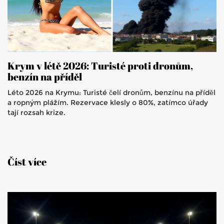
Krym v létě 2026: Turisté proti dronům,
benzín na příděl
Léto 2026 na Krymu: Turisté čelí dronům, benzínu na příděl
a ropným plážím. Rezervace klesly o 80%, zatímco úřady
tají rozsah krize.
Číst více