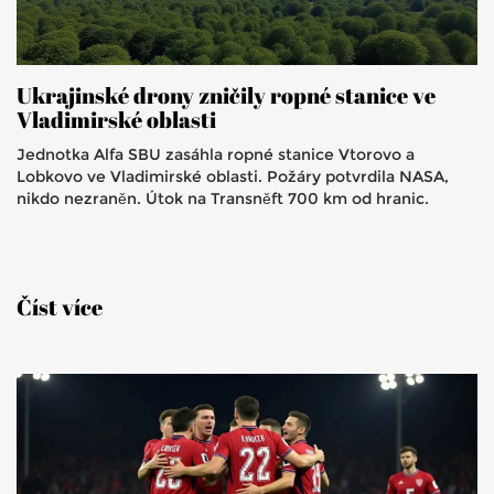
Ukrajinské drony zničily ropné stanice ve
Vladimirské oblasti
Jednotka Alfa SBU zasáhla ropné stanice Vtorovo a
Lobkovo ve Vladimirské oblasti. Požáry potvrdila NASA,
nikdo nezraněn. Útok na Transněft 700 km od hranic.
Číst více