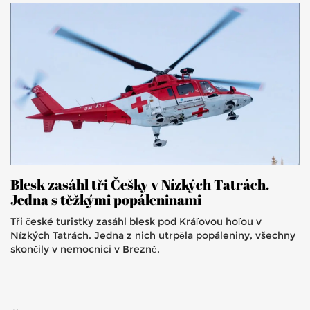
Blesk zasáhl tři Češky v Nízkých Tatrách.
Jedna s těžkými popáleninami
Tři české turistky zasáhl blesk pod Kráľovou hoľou v
Nízkých Tatrách. Jedna z nich utrpěla popáleniny, všechny
skončily v nemocnici v Brezně.