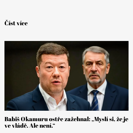
Číst více
Babiš Okamuru ostře zažehnal: „Myslí si, že je
ve vládě. Ale není.“