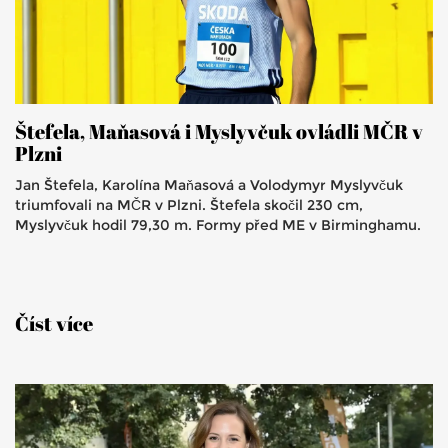
Štefela, Maňasová i Myslyvčuk ovládli MČR v
Plzni
Jan Štefela, Karolína Maňasová a Volodymyr Myslyvčuk
triumfovali na MČR v Plzni. Štefela skočil 230 cm,
Myslyvčuk hodil 79,30 m. Formy před ME v Birminghamu.
Číst více