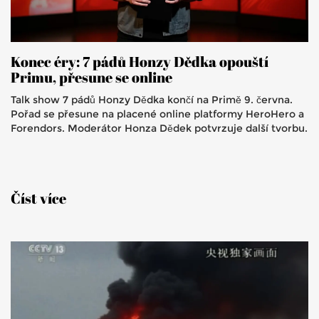
Konec éry: 7 pádů Honzy Dědka opouští
Primu, přesune se online
Talk show 7 pádů Honzy Dědka končí na Primě 9. června.
Pořad se přesune na placené online platformy HeroHero a
Forendors. Moderátor Honza Dědek potvrzuje další tvorbu.
Číst více