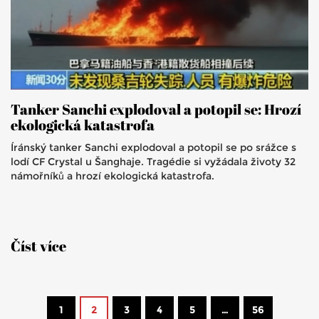
Tanker Sanchi explodoval a potopil se: Hrozí
ekologická katastrofa
Íránský tanker Sanchi explodoval a potopil se po srážce s
lodí CF Crystal u Šanghaje. Tragédie si vyžádala životy 32
námořníků a hrozí ekologická katastrofa.
Číst více
1
2
3
4
5
…
56