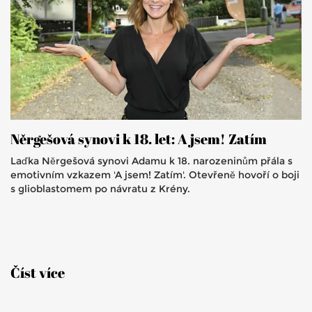
Něrgešová synovi k 18. let: A jsem! Zatím
Laďka Něrgešová synovi Adamu k 18. narozeninům přála s
emotivním vzkazem 'A jsem! Zatím'. Otevřeně hovoří o boji
s glioblastomem po návratu z Krény.
Číst více