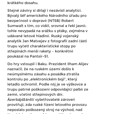
krátkého dosahu.
Stejné závěry si dělají i nezávislí analytici.
Bývalý šéf amerického Národního úřadu pro
bezpečnost v dopravě (NTSB) Robert
Sumwalt s tím, co viděl, srovnal a řekl jasně:
tohle nevypadá na srážku s ptáky, zejména v
udávané letové hladině. Ruský vojenský
analytik Jan Matvejev z fotografií zadní části
trupu vyčetl charakteristické stopy po
střepinách menší rakety – konkrétně
poukázal na Pantsir-S1.
Do hry vstoupil i Baku. Prezident Ilham Alijev
naznačil, že na ruském území došlo k
neúmyslnému zásahu a posádka ztratila
kontrolu po „elektronickém boji“, který
letadlo ochromil. Podle něj je ve výškovce a
trupu patrné poškození odpovídající palbě ze
země, včetně střepinových děr.
Ázerbájdžánští vyšetřovatelé zároveň
prověřují, zda ruské řízení letového provozu
neposlalo poškozený stroj na východ, nad