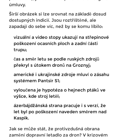
úmluvy.
Širší obrázek si lze srovnat na základě dosud
dostupných indicií. Jsou roztříštěné, ale
zapadají do sebe víc, než by se komu líbilo:
vizuální a video stopy ukazují na střepinové
poškození ocasních ploch a zadní části
trupu;
čas a směr letu se podle ruských zdrojů
překryl s útokem dronů na Groznyj;
americké i ukrajinské zdroje mluví o zásahu
systémem Pantsir S1;
vyloučena je hypotéza o hejnech ptáků ve
výšce, kde stroj letěl;
ázerbájdžánská strana pracuje i s verzí, že
let byl po poškození naveden směrem nad
Kaspik.
Jak se může stát, že protivzdušná obrana
zamění dopravní letadlo za dron? V krizovém