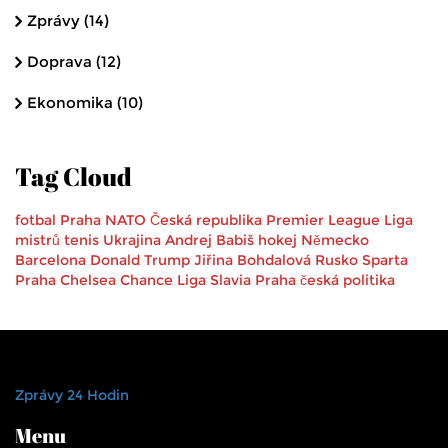
Zprávy
(14)
Doprava
(12)
Ekonomika
(10)
Tag Cloud
fotbal
Praha
NATO
Česká republika
Premier League
Liga
mistrů
tenis
Ukrajina
Andrej Babiš
hokej
Německo
Barcelona
Donald Trump
Jiřina Bohdalová
Rusko
Sparta
Praha
Chelsea
Chance Liga
Slavia Praha
česká politika
Zprávy 24 Hodin
Menu