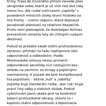
firmy. Trasa do Grozného přitom nevede přes
ukrajinské nebe, které je už více než dva roky
mimo hru. Ale ruské vnitrozemí „zaplnily“ v
posledních měsících útoky dronů hluboko za
linií fronty – včetně regionů, které doposud
považovali plánovači za relativně bezpečné.
Proto není překvapivé, že Azerbaijan Airlines
preventivně omezily lety do citlivých ruských
destinací.
Pokud se prokáže zásah státní protivzdušnou
obranou, přichází na řadu nepříjemná část:
odpovědnost a odškodnění. Podle
Montrealské úmluvy nesou primární
odpovědnost aerolinky vůči cestujícím bez
ohledu na zavinění, se stropy a pojistnými
mechanismy. V pozadí ale běží komplikovaná
hra pojistitelů – běžné „hull“ a „liability“
pojistky kryjí standardní rizika, „war risk“ kryje
právě činy války a státních složek. Pokud
vyšetřování jasně ukáže prst na konkrétní
baterii protivzdušné obrany, otevře to i
kapitolu státní odpovědnosti a diplomacie.