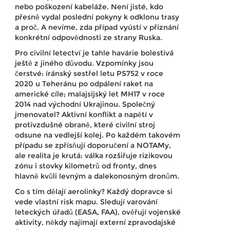
nebo poškození kabeláže. Není jisté, kdo
přesně vydal poslední pokyny k odklonu trasy
a proč. A nevíme, zda případ vyústí v přiznání
konkrétní odpovědnosti ze strany Ruska.
Pro civilní letectví je tahle havárie bolestivá
ještě z jiného důvodu. Vzpomínky jsou
čerstvé: íránský sestřel letu PS752 v roce
2020 u Teheránu po odpálení raket na
americké cíle; malajsijský let MH17 v roce
2014 nad východní Ukrajinou. Společný
jmenovatel? Aktivní konflikt a napětí v
protivzdušné obraně, které civilní stroj
odsune na vedlejší kolej. Po každém takovém
případu se zpřísňují doporučení a NOTAMy,
ale realita je krutá: válka rozšiřuje rizikovou
zónu i stovky kilometrů od fronty, dnes
hlavně kvůli levným a dalekonosným dronům.
Co s tím dělají aerolinky? Každý dopravce si
vede vlastní risk mapu. Sledují varování
leteckých úřadů (EASA, FAA), ověřují vojenské
aktivity, někdy najímají externí zpravodajské