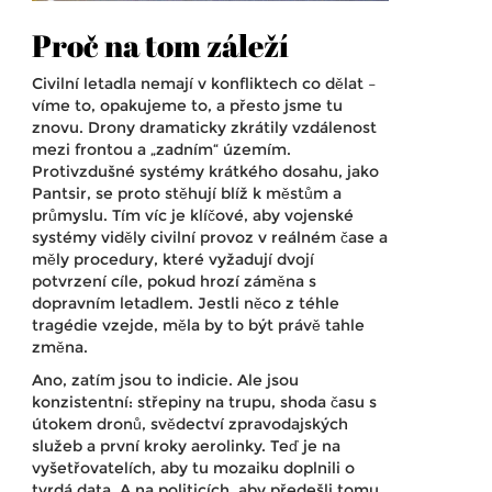
Proč na tom záleží
Civilní letadla nemají v konfliktech co dělat –
víme to, opakujeme to, a přesto jsme tu
znovu. Drony dramaticky zkrátily vzdálenost
mezi frontou a „zadním“ územím.
Protivzdušné systémy krátkého dosahu, jako
Pantsir, se proto stěhují blíž k městům a
průmyslu. Tím víc je klíčové, aby vojenské
systémy viděly civilní provoz v reálném čase a
měly procedury, které vyžadují dvojí
potvrzení cíle, pokud hrozí záměna s
dopravním letadlem. Jestli něco z téhle
tragédie vzejde, měla by to být právě tahle
změna.
Ano, zatím jsou to indicie. Ale jsou
konzistentní: střepiny na trupu, shoda času s
útokem dronů, svědectví zpravodajských
služeb a první kroky aerolinky. Teď je na
vyšetřovatelích, aby tu mozaiku doplnili o
tvrdá data. A na politicích, aby předešli tomu,