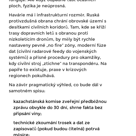
ploch, fyzika je neúprosná.
Havárie má i infrastrukturní rozměr. Ruská
protivzdušná obrana chrání obrovské území s
desítkami civilních koridorů. Tam, kde se kříží
trasy dopravních letů s obranou proti
nízkoletícím dronům, by měly být rychle
nastaveny pevné „no fire“ zóny, moderní fúze
dat (civilní radarové feedy do vojenských
systémů) a přísné procedury pro okamžiky,
kdy civilní stroj „ztichne“ na transpondéru. Na
papíře to existuje, praxe v krizových
regionech pokulhává.
Na závěr pragmatický výhled, co bude dál v
samotném spisu:
kazachstánská komise zveřejní předběžnou
zprávu obvykle do 30 dní, shrne fakta bez
připsání viny;
technické zkoumání trosek a dat ze
zapisovačů (pokud budou čitelná) potrvá
měsíce;