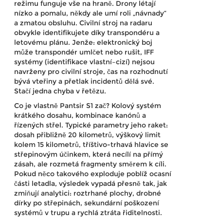
režimu funguje vše na hraně. Drony létají
nízko a pomalu, někdy ale umí roli „návnady“
a zmatou obsluhu. Civilní stroj na radaru
obvykle identifikujete díky transpondéru a
letovému plánu. Jenže: elektronický boj
může transpondér umlčet nebo rušit, IFF
systémy (identifikace vlastní–cizí) nejsou
navrženy pro civilní stroje, čas na rozhodnutí
bývá vteřiny a přetlak incidentů dělá své.
Stačí jedna chyba v řetězu.
Co je vlastně Pantsir S1 zač? Kolový systém
krátkého dosahu, kombinace kanónů a
řízených střel. Typické parametry jeho raket:
dosah přibližně 20 kilometrů, výškový limit
kolem 15 kilometrů, tříštivo-trhavá hlavice se
střepinovým účinkem, která necílí na přímý
zásah, ale rozmetá fragmenty směrem k cíli.
Pokud něco takového exploduje poblíž ocasní
části letadla, výsledek vypadá přesně tak, jak
zmiňují analytici: roztrhané plochy, drobné
dírky po střepinách, sekundární poškození
systémů v trupu a rychlá ztráta řiditelnosti.