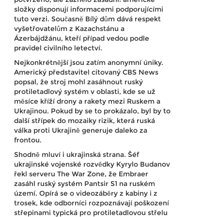
složky disponují informacemi podporujícími
tuto verzi. Současně Bílý dům dává respekt
vyšetřovatelům z Kazachstánu a
Ázerbájdžánu, kteří případ vedou podle
pravidel civilního letectví.
Nejkonkrétnější jsou zatím anonymní úniky.
Americký představitel citovaný CBS News
popsal, že stroj mohl zasáhnout ruský
protiletadlový systém v oblasti, kde se už
měsíce kříží drony a rakety mezi Ruskem a
Ukrajinou. Pokud by se to prokázalo, byl by to
další střípek do mozaiky rizik, která ruská
válka proti Ukrajině generuje daleko za
frontou.
Shodně mluví i ukrajinská strana. Šéf
ukrajinské vojenské rozvědky Kyrylo Budanov
řekl serveru The War Zone, že Embraer
zasáhl ruský systém Pantsir S1 na ruském
území. Opírá se o videozáběry z kabiny i z
trosek, kde odborníci rozpoznávají poškození
střepinami typická pro protiletadlovou střelu