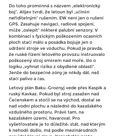
Do toho proměnná s názvem „elektronický
boj“. Alijev tvrdí, že letoun byl „učiněn
neřiditelným“ rušením. EW není jen o rušení
GPS. Zasahuje navigaci, radiové spojení,
může „oslepit“ některé palubní senzory. V
kombinaci s fyzickým poškozením ocasních
ploch stačí málo a posádka bojuje jen o
udržení stroje ve vzduchu. Pokud je pravda,
že ruské řízení letového provozu instruovalo
poškozený stroj směrem nad moře, šlo o
logiku „vyhnat riziko z obydlené oblasti“.
Jenže do bezpečné zóny je někdy dál, než
stačí palivo a čas.
Letový plán Baku–Groznyj vede přes Kaspik a
ruský Kavkaz. Pokud byl stroj zasažen nad
Čečenskem a stočil se na východ, dostal se
nad vodní plochu a následně do kazašského
vzdušného prostoru. Právě tam, na
kazašském území, havaroval. Pro
vyšetřovatele je to důležité: stát, nad kterým
k nehodě došlo, má podle mezinárodních