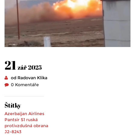
21
zář 2025
od Radovan Klika
0 Komentáře
Štítky
Azerbaijan Airlines
Pantsir S1
ruská
protivzdušná obrana
J2-8243