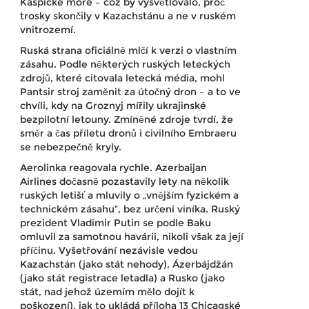
Kaspické moře – což by vysvětlovalo, proč
trosky skončily v Kazachstánu a ne v ruském
vnitrozemí.
Ruská strana oficiálně mlčí k verzi o vlastním
zásahu. Podle některých ruských leteckých
zdrojů, které citovala letecká média, mohl
Pantsir stroj zaměnit za útočný dron – a to ve
chvíli, kdy na Groznyj mířily ukrajinské
bezpilotní letouny. Zmíněné zdroje tvrdí, že
směr a čas příletu dronů i civilního Embraeru
se nebezpečně kryly.
Aerolinka reagovala rychle. Azerbaijan
Airlines dočasně pozastavily lety na několik
ruských letišť a mluvily o „vnějším fyzickém a
technickém zásahu“, bez určení viníka. Ruský
prezident Vladimir Putin se podle Baku
omluvil za samotnou havárii, nikoli však za její
příčinu. Vyšetřování nezávisle vedou
Kazachstán (jako stát nehody), Ázerbájdžán
(jako stát registrace letadla) a Rusko (jako
stát, nad jehož územím mělo dojít k
poškození), jak to ukládá příloha 13 Chicagské