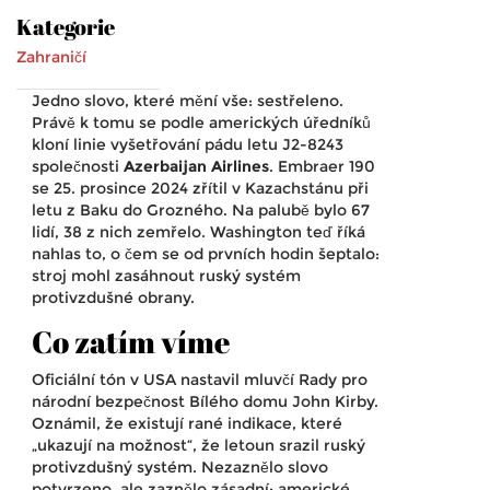
Kategorie
Zahraničí
Jedno slovo, které mění vše: sestřeleno.
Právě k tomu se podle amerických úředníků
kloní linie vyšetřování pádu letu J2-8243
společnosti
Azerbaijan Airlines
. Embraer 190
se 25. prosince 2024 zřítil v Kazachstánu při
letu z Baku do Grozného. Na palubě bylo 67
lidí, 38 z nich zemřelo. Washington teď říká
nahlas to, o čem se od prvních hodin šeptalo:
stroj mohl zasáhnout ruský systém
protivzdušné obrany.
Co zatím víme
Oficiální tón v USA nastavil mluvčí Rady pro
národní bezpečnost Bílého domu John Kirby.
Oznámil, že existují rané indikace, které
„ukazují na možnost“, že letoun srazil ruský
protivzdušný systém. Nezaznělo slovo
potvrzeno, ale zaznělo zásadní: americké