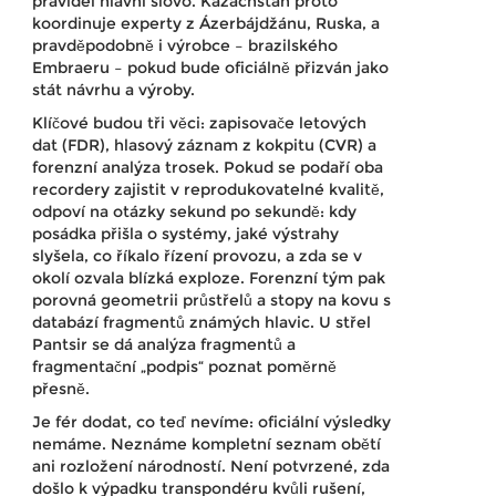
pravidel hlavní slovo. Kazachstán proto
koordinuje experty z Ázerbájdžánu, Ruska, a
pravděpodobně i výrobce – brazilského
Embraeru – pokud bude oficiálně přizván jako
stát návrhu a výroby.
Klíčové budou tři věci: zapisovače letových
dat (FDR), hlasový záznam z kokpitu (CVR) a
forenzní analýza trosek. Pokud se podaří oba
recordery zajistit v reprodukovatelné kvalitě,
odpoví na otázky sekund po sekundě: kdy
posádka přišla o systémy, jaké výstrahy
slyšela, co říkalo řízení provozu, a zda se v
okolí ozvala blízká exploze. Forenzní tým pak
porovná geometrii průstřelů a stopy na kovu s
databází fragmentů známých hlavic. U střel
Pantsir se dá analýza fragmentů a
fragmentační „podpis“ poznat poměrně
přesně.
Je fér dodat, co teď nevíme: oficiální výsledky
nemáme. Neznáme kompletní seznam obětí
ani rozložení národností. Není potvrzené, zda
došlo k výpadku transpondéru kvůli rušení,