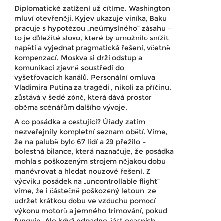
Diplomatické zatížení už cítíme. Washington
mluví otevřeněji, Kyjev ukazuje viníka, Baku
pracuje s hypotézou „neúmyslného“ zásahu –
to je důležité slovo, které by umožnilo snížit
napětí a vyjednat pragmatická řešení, včetně
kompenzací. Moskva si drží odstup a
komunikaci zjevně soustředí do
vyšetřovacích kanálů. Personální omluva
Vladimira Putina za tragédii, nikoli za příčinu,
zůstává v šedé zóně, která dává prostor
oběma scénářům dalšího vývoje.
A co posádka a cestující? Úřady zatím
nezveřejnily kompletní seznam obětí. Víme,
že na palubě bylo 67 lidí a 29 přežilo –
bolestná bilance, která naznačuje, že posádka
mohla s poškozeným strojem nějakou dobu
manévrovat a hledat nouzové řešení. Z
výcviku posádek na „uncontrollable flight“
víme, že i částečně poškozený letoun lze
udržet krátkou dobu ve vzduchu pomocí
výkonu motorů a jemného trimování, pokud
funguje. Ale když odpadne část ocasních