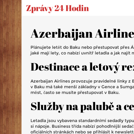
Zprávy 24 Hodin
Azerbaijan Airline
Plánujete letět do Baku nebo přestupovat přes Áz
jaké mají lety, co nabízí uvnitř letadla a jak nají
Destinace a letový r
Azerbaijan Airlines provozuje pravidelné linky 
v Baku má také menší základny v Gence a Sumgaje
měst, často se musíte přestupovat v Baku.
Služby na palubě a c
Letadla jsou vybavena standardními sedadly typ
si nápoje. Business třída nabízí pohodlnější sed
oficiálních stránkách nebo se přihlásit k newslett