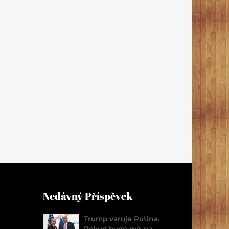
Nedávný Příspěvek
Trump varuje Putina:
Pokud bude mír na