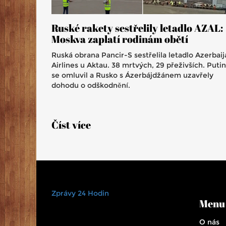
Ruské rakety sestřelily letadlo AZAL:
Moskva zaplatí rodinám obětí
Ruská obrana Pancir-S sestřelila letadlo Azerbaij
Airlines u Aktau. 38 mrtvých, 29 přeživších. Putin
se omluvil a Rusko s Ázerbájdžánem uzavřely
dohodu o odškodnění.
Číst více
Zprávy 24 Hodin
Menu
O nás