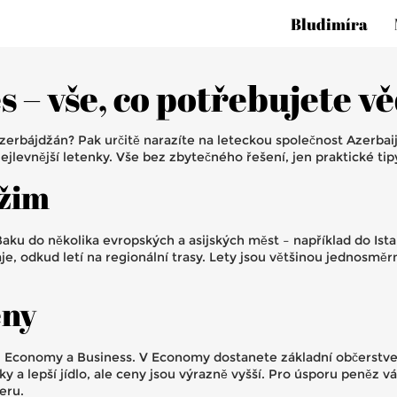
Bludimíra
s – vše, co potřebujete v
erbájdžán? Pak určitě narazíte na leteckou společnost Azerbaij
t nejlevnější letenky. Vše bez zbytečného řešení, jen praktické tip
ežim
z Baku do několika evropských a asijských měst – například do I
, odkud letí na regionální trasy. Lety jsou většinou jednosmě
eny
u Economy a Business. V Economy dostanete základní občerstven
ačky a lepší jídlo, ale ceny jsou výrazně vyšší. Pro úsporu pen
eru.