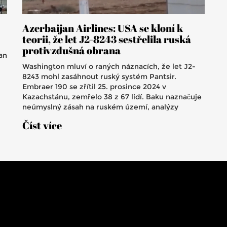
Azerbaijan Airlines: USA se kloní k
teorii, že let J2-8243 sestřelila ruská
protivzdušná obrana
an
Washington mluví o raných náznacích, že let J2-
8243 mohl zasáhnout ruský systém Pantsir.
Embraer 190 se zřítil 25. prosince 2024 v
Kazachstánu, zemřelo 38 z 67 lidí. Baku naznačuje
neúmyslný zásah na ruském území, analýzy
ukazují střepinová poškození. Aerolinky dočasně
Číst více
zastavily lety na některá ruská letiště. Vyšetřování
vede Kazachstán, zapojeny jsou Baku i Moskva.