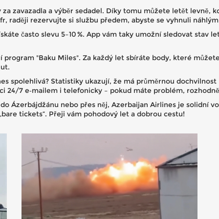
 za zavazadla a výběr sedadel. Díky tomu můžete letět levně, kdy
 raději rezervujte si službu předem, abyste se vyhnuli náhlým 
 získáte často slevu 5–10 %. App vám taky umožní sledovat stav l
ostní program "Baku Miles". Za každý let sbíráte body, které může
ut.
ines spolehlivá? Statistiky ukazují, že má průměrnou dochvilnost
ozici 24/7 e‑mailem i telefonicky – pokud máte problém, rozhodn
e do Ázerbájdžánu nebo přes něj, Azerbaijan Airlines je solidní v
re tickets“. Přeji vám pohodový let a dobrou cestu!