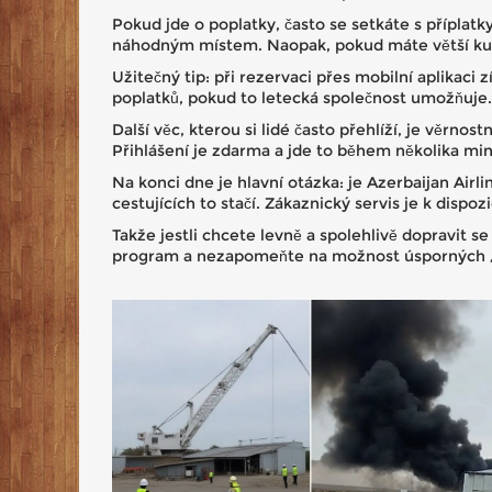
Pokud jde o poplatky, často se setkáte s příplatky
náhodným místem. Naopak, pokud máte větší kufr,
Užitečný tip: při rezervaci přes mobilní aplikaci
poplatků, pokud to letecká společnost umožňuje.
Další věc, kterou si lidé často přehlíží, je věrn
Přihlášení je zdarma a jde to během několika min
Na konci dne je hlavní otázka: je Azerbaijan Airl
cestujících to stačí. Zákaznický servis je k disp
Takže jestli chcete levně a spolehlivě dopravit s
program a nezapomeňte na možnost úsporných „ba