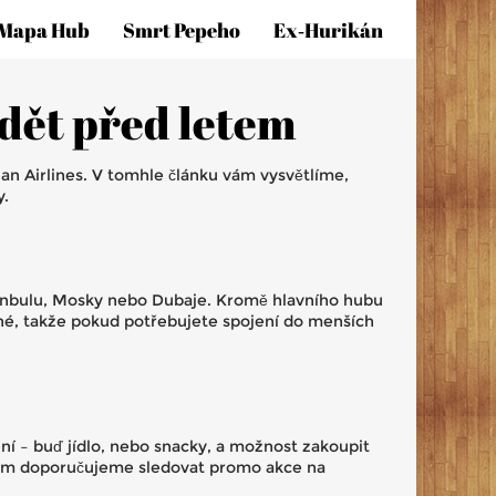
Mapa Hub
Smrt Pepeho
Ex‑hurikán
ědět před letem
an Airlines. V tomhle článku vám vysvětlíme,
y.
stanbulu, Mosky nebo Dubaje. Kromě hlavního hubu
rné, takže pokud potřebujete spojení do menších
í – buď jídlo, nebo snacky, a možnost zakoupit
ěz vám doporučujeme sledovat promo akce na