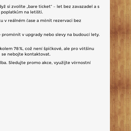
ž si zvolíte „bare ticket“ – let bez zavazadel a s
poplatkům na letišti.
etu v reálném čase a měnit rezervaci bez
te proměnit v upgrady nebo slevy na budoucí lety.
 kolem 78 %, což není špičkové, ale pro většinu
ě se nebojte kontaktovat.
olba. Sledujte promo akce, využijte věrnostní