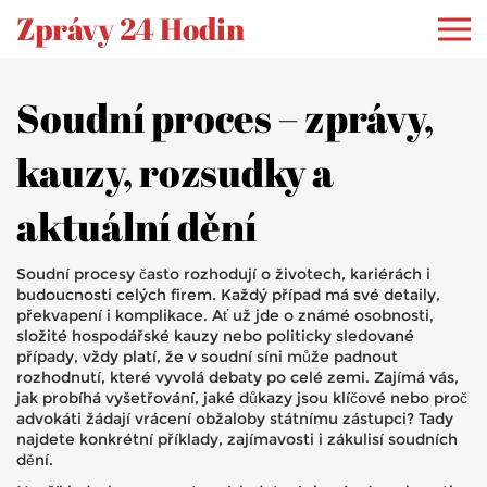
Zprávy 24 Hodin
Soudní proces – zprávy,
kauzy, rozsudky a
aktuální dění
Soudní procesy často rozhodují o životech, kariérách i
budoucnosti celých firem. Každý případ má své detaily,
překvapení i komplikace. Ať už jde o známé osobnosti,
složité hospodářské kauzy nebo politicky sledované
případy, vždy platí, že v soudní síni může padnout
rozhodnutí, které vyvolá debaty po celé zemi. Zajímá vás,
jak probíhá vyšetřování, jaké důkazy jsou klíčové nebo proč
advokáti žádají vrácení obžaloby státnímu zástupci? Tady
najdete konkrétní příklady, zajímavosti i zákulisí soudních
dění.