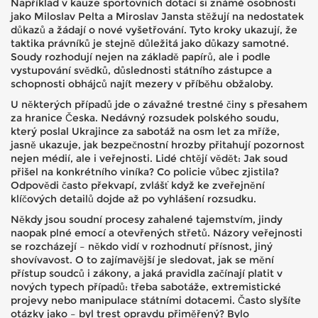
Například v kauze sportovních dotací si známé osobnosti
jako Miloslav Pelta a Miroslav Jansta stěžují na nedostatek
důkazů a žádají o nové vyšetřování. Tyto kroky ukazují, že
taktika právníků je stejně důležitá jako důkazy samotné.
Soudy rozhodují nejen na základě papírů, ale i podle
vystupování svědků, důslednosti státního zástupce a
schopnosti obhájců najít mezery v příběhu obžaloby.
U některých případů jde o závažné trestné činy s přesahem
za hranice Česka. Nedávný rozsudek polského soudu,
který poslal Ukrajince za sabotáž na osm let za mříže,
jasně ukazuje, jak bezpečnostní hrozby přitahují pozornost
nejen médií, ale i veřejnosti. Lidé chtějí vědět: Jak soud
přišel na konkrétního viníka? Co policie vůbec zjistila?
Odpovědi často překvapí, zvlášť když ke zveřejnění
klíčových detailů dojde až po vyhlášení rozsudku.
Někdy jsou soudní procesy zahalené tajemstvím, jindy
naopak plné emocí a otevřených střetů. Názory veřejnosti
se rozcházejí – někdo vidí v rozhodnutí přísnost, jiný
shovívavost. O to zajímavější je sledovat, jak se mění
přístup soudců i zákony, a jaká pravidla začínají platit v
nových typech případů: třeba sabotáže, extremistické
projevy nebo manipulace státními dotacemi. Často slyšíte
otázky jako – byl trest opravdu přiměřený? Bylo