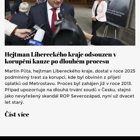
Hejtman Libereckého kraje odsouzen v
korupční kauze po dlouhém procesu
Martin Půta, hejtman Libereckého kraje, dostal v roce 2025
podmíněný trest za korupci, kde byl obviněn z přijetí
úplatků od Metrostavu. Proces byl zahájen již v roce 2013.
Případ upozorňuje na dlouhá trvání soudů v Česku, stejně
jako nevyřešený skandál ROP Severozápad, nyní už dvacet
let starý.
Číst více