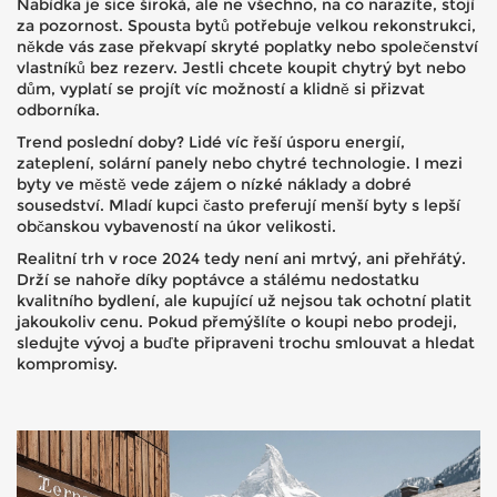
Nabídka je sice široká, ale ne všechno, na co narazíte, stojí
za pozornost. Spousta bytů potřebuje velkou rekonstrukci,
někde vás zase překvapí skryté poplatky nebo společenství
vlastníků bez rezerv. Jestli chcete koupit chytrý byt nebo
dům, vyplatí se projít víc možností a klidně si přizvat
odborníka.
Trend poslední doby? Lidé víc řeší úsporu energií,
zateplení, solární panely nebo chytré technologie. I mezi
byty ve městě vede zájem o nízké náklady a dobré
sousedství. Mladí kupci často preferují menší byty s lepší
občanskou vybaveností na úkor velikosti.
Realitní trh v roce 2024 tedy není ani mrtvý, ani přehřátý.
Drží se nahoře díky poptávce a stálému nedostatku
kvalitního bydlení, ale kupující už nejsou tak ochotní platit
jakoukoliv cenu. Pokud přemýšlíte o koupi nebo prodeji,
sledujte vývoj a buďte připraveni trochu smlouvat a hledat
kompromisy.