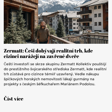
Zermatt: Češi dobývají realitní trh, kde
cizinci narážejí na zavřené dveře
Čeští investoři se skrze skupinu Zermatt Kollektiv pouštějí
do prestižního švýcarského střediska Zermatt, kde realitní
trh zůstává pro cizince téměř uzavřený. Vedle nákupu
špičkových horských nemovitostí lákají gurmány na
projekty s českým šéfkuchařem Mariánem Podolou.
Číst více