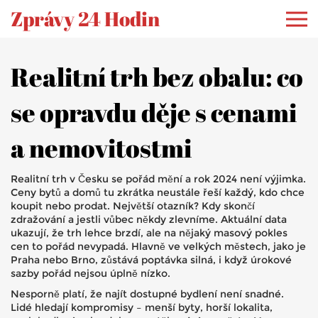
Zprávy 24 Hodin
Realitní trh bez obalu: co
se opravdu děje s cenami
a nemovitostmi
Realitní trh v Česku se pořád mění a rok 2024 není výjimka.
Ceny bytů a domů tu zkrátka neustále řeší každý, kdo chce
koupit nebo prodat. Největší otazník? Kdy skončí
zdražování a jestli vůbec někdy zlevníme. Aktuální data
ukazují, že trh lehce brzdí, ale na nějaký masový pokles
cen to pořád nevypadá. Hlavně ve velkých městech, jako je
Praha nebo Brno, zůstává poptávka silná, i když úrokové
sazby pořád nejsou úplně nízko.
Nesporně platí, že najít dostupné bydlení není snadné.
Lidé hledají kompromisy – menší byty, horší lokalita,