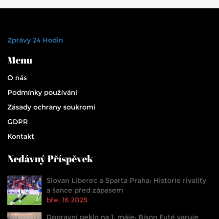
Zprávy 24 Hodin
Menu
O nás
Podmínky používání
Zásady ochrany soukromí
GDPR
Kontakt
Nedávný Příspěvek
Slovan Liberec a Sparta Praha: Historie rivality
a šance před zápasem
bře, 16 2025
Dopravní peklo na 1. máje: Bison Futé varuje