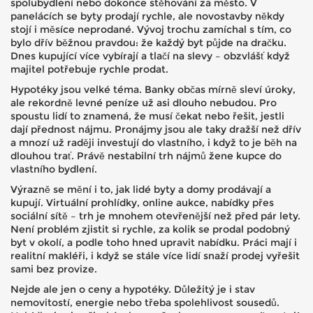
spolubydlení nebo dokonce stěhování za město. V
panelácích se byty prodají rychle, ale novostavby někdy
stojí i měsíce neprodané. Vývoj trochu zamíchal s tím, co
bylo dřív běžnou pravdou: že každý byt půjde na dračku.
Dnes kupující více vybírají a tlačí na slevy – obzvlášť když
majitel potřebuje rychle prodat.
Hypotéky jsou velké téma. Banky občas mírně sleví úroky,
ale rekordně levné peníze už asi dlouho nebudou. Pro
spoustu lidí to znamená, že musí čekat nebo řešit, jestli
dají přednost nájmu. Pronájmy jsou ale taky dražší než dřív
a mnozí už raději investují do vlastního, i když to je běh na
dlouhou trať. Právě nestabilní trh nájmů žene kupce do
vlastního bydlení.
Výrazně se mění i to, jak lidé byty a domy prodávají a
kupují. Virtuální prohlídky, online aukce, nabídky přes
sociální sítě – trh je mnohem otevřenější než před pár lety.
Není problém zjistit si rychle, za kolik se prodal podobný
byt v okolí, a podle toho hned upravit nabídku. Práci mají i
realitní makléři, i když se stále více lidí snaží prodej vyřešit
sami bez provize.
Nejde ale jen o ceny a hypotéky. Důležitý je i stav
nemovitostí, energie nebo třeba spolehlivost sousedů.