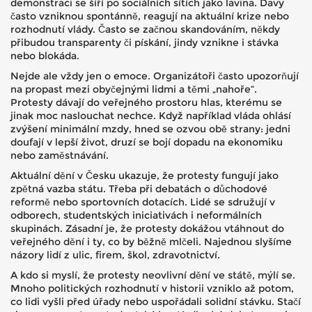
demonstraci se šíří po sociálních sítích jako lavina. Davy
často vzniknou spontánně, reagují na aktuální krize nebo
rozhodnutí vlády. Často se začnou skandováním, někdy
přibudou transparenty či pískání, jindy vznikne i stávka
nebo blokáda.
Nejde ale vždy jen o emoce. Organizátoři často upozorňují
na propast mezi obyčejnými lidmi a těmi „nahoře“.
Protesty dávají do veřejného prostoru hlas, kterému se
jinak moc naslouchat nechce. Když například vláda ohlásí
zvýšení minimální mzdy, hned se ozvou obě strany: jedni
doufají v lepší život, druzí se bojí dopadu na ekonomiku
nebo zaměstnávání.
Aktuální dění v Česku ukazuje, že protesty fungují jako
zpětná vazba státu. Třeba při debatách o důchodové
reformě nebo sportovních dotacích. Lidé se sdružují v
odborech, studentských iniciativách i neformálních
skupinách. Zásadní je, že protesty dokážou vtáhnout do
veřejného dění i ty, co by běžně mlčeli. Najednou slyšíme
názory lidí z ulic, firem, škol, zdravotnictví.
A kdo si myslí, že protesty neovlivní dění ve státě, mýlí se.
Mnoho politických rozhodnutí v historii vzniklo až potom,
co lidi vyšli před úřady nebo uspořádali solidní stávku. Stačí