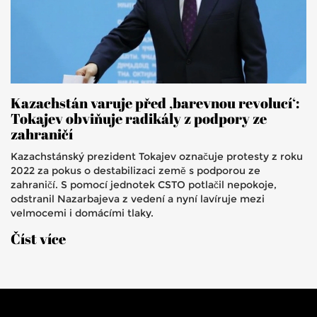
Kazachstán varuje před ‚barevnou revolucí‘:
Tokajev obviňuje radikály z podpory ze
zahraničí
Kazachstánský prezident Tokajev označuje protesty z roku
2022 za pokus o destabilizaci země s podporou ze
zahraničí. S pomocí jednotek CSTO potlačil nepokoje,
odstranil Nazarbajeva z vedení a nyní lavíruje mezi
velmocemi i domácími tlaky.
Číst více