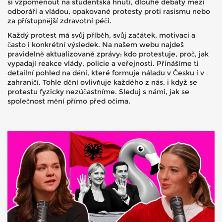
si vzpomenout na studentská hnutí, dlouhé debaty mezi
odboráři a vládou, opakované protesty proti rasismu nebo
za přístupnější zdravotní péči.
Každý protest má svůj příběh, svůj začátek, motivaci a
často i konkrétní výsledek. Na našem webu najdeš
pravidelně aktualizované zprávy: kdo protestuje, proč, jak
vypadají reakce vlády, policie a veřejnosti. Přinášíme ti
detailní pohled na dění, které formuje náladu v Česku i v
zahraničí. Tohle dění ovlivňuje každého z nás, i když se
protestu fyzicky nezúčastníme. Sleduj s námi, jak se
společnost mění přímo před očima.