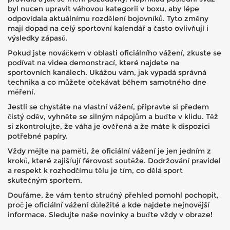
byl nucen upravit váhovou kategorii v boxu, aby lépe
odpovídala aktuálnímu rozdělení bojovníků. Tyto změny
mají dopad na celý sportovní kalendář a často ovlivňují i
výsledky zápasů.
Pokud jste nováčkem v oblasti oficiálního vážení, zkuste se
podívat na videa demonstrací, které najdete na
sportovních kanálech. Ukážou vám, jak vypadá správná
technika a co můžete očekávat během samotného dne
měření.
Jestli se chystáte na vlastní vážení, připravte si předem
čistý oděv, vyhněte se silným nápojům a buďte v klidu. Těž
si zkontrolujte, že váha je ověřená a že máte k dispozici
potřebné papíry.
Vždy mějte na paměti, že oficiální vážení je jen jedním z
kroků, které zajišťují férovost soutěže. Dodržování pravidel
a respekt k rozhodčímu tělu je tím, co dělá sport
skutečným sportem.
Doufáme, že vám tento stručný přehled pomohl pochopit,
proč je oficiální vážení důležité a kde najdete nejnovější
informace. Sledujte naše novinky a buďte vždy v obraze!