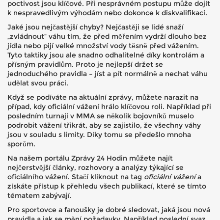
poctivost jsou klíčové. Při nesprávném postupu může dojít
k nespravedlivým výhodám nebo dokonce k diskvalifikaci.
Jaké jsou nejčastější chyby? Nejčastěji se lidé snaží
„zvládnout“ váhu tím, že před měřením vydrží dlouho bez
jídla nebo pijí velké množství vody těsně před vážením.
Tyto taktiky jsou ale snadno odhalitelné díky kontrolám a
přísným pravidlům. Proto je nejlepší držet se
jednoduchého pravidla – jíst a pít normálně a nechat váhu
udělat svou práci.
Když se podíváte na aktuální zprávy, můžete narazit na
případ, kdy oficiální vážení hrálo klíčovou roli. Například při
posledním turnaji v MMA se několik bojovníků muselo
podrobit vážení třikrát, aby se zajistilo, že všechny váhy
jsou v souladu s limity. Díky tomu se předešlo mnoha
sporům.
Na našem portálu Zprávy 24 Hodin můžete najít
nejčerstvější články, rozhovory a analýzy týkající se
oficiálního vážení. Stačí kliknout na tag
oficiální vážení
a
získáte přístup k přehledu všech publikací, které se tímto
tématem zabývají.
Pro sportovce a fanoušky je dobré sledovat, jaká jsou nová
pravidla a jak se mění požadavky. Například poslední svaz