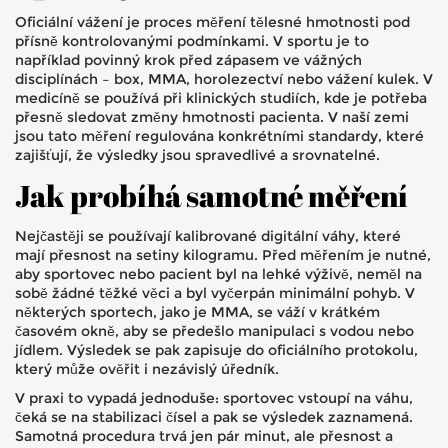
Oficiální vážení je proces měření tělesné hmotnosti pod
přísně kontrolovanými podmínkami. V sportu je to
například povinný krok před zápasem ve vážných
disciplínách – box, MMA, horolezectví nebo vážení kulek. V
medicíně se používá při klinických studiích, kde je potřeba
přesně sledovat změny hmotnosti pacienta. V naší zemi
jsou tato měření regulována konkrétními standardy, které
zajišťují, že výsledky jsou spravedlivé a srovnatelné.
Jak probíhá samotné měření
Nejčastěji se používají kalibrované digitální váhy, které
mají přesnost na setiny kilogramu. Před měřením je nutné,
aby sportovec nebo pacient byl na lehké výživě, neměl na
sobě žádné těžké věci a byl vyčerpán minimální pohyb. V
některých sportech, jako je MMA, se váží v krátkém
časovém okně, aby se předešlo manipulaci s vodou nebo
jídlem. Výsledek se pak zapisuje do oficiálního protokolu,
který může ověřit i nezávislý úředník.
V praxi to vypadá jednoduše: sportovec vstoupí na váhu,
čeká se na stabilizaci čísel a pak se výsledek zaznamená.
Samotná procedura trvá jen pár minut, ale přesnost a