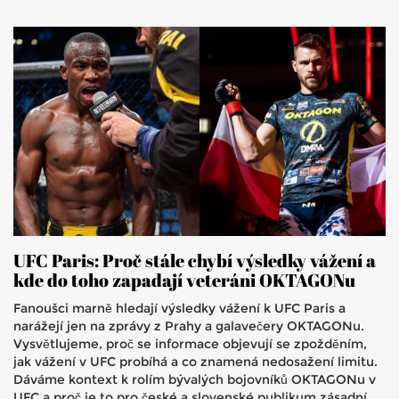
UFC Paris: Proč stále chybí výsledky vážení a
kde do toho zapadají veteráni OKTAGONu
Fanoušci marně hledají výsledky vážení k UFC Paris a
narážejí jen na zprávy z Prahy a galavečery OKTAGONu.
Vysvětlujeme, proč se informace objevují se zpožděním,
jak vážení v UFC probíhá a co znamená nedosažení limitu.
Dáváme kontext k rolím bývalých bojovníků OKTAGONu v
UFC a proč je to pro české a slovenské publikum zásadní.