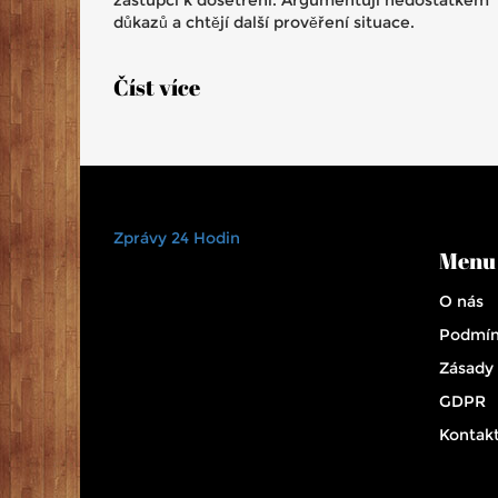
důkazů a chtějí další prověření situace.
Číst více
Zprávy 24 Hodin
Menu
O nás
Podmín
Zásady
GDPR
Kontak