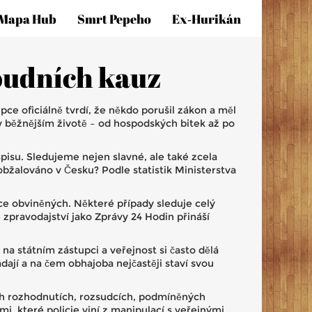
Mapa Hub
Smrt Pepeho
Ex‑hurikán
oudních kauz
ce oficiálně tvrdí, že někdo porušil zákon a měl
 běžnějším životě – od hospodských bitek až po
spisu. Sledujeme nejen slavné, ale také zcela
ě obžalováno v Česku? Podle statistik Ministerstva
ce obviněných. Některé případy sleduje celý
 zpravodajství jako Zprávy 24 Hodin přináší
 státním zástupci a veřejnost si často dělá
ádají a na čem obhajoba nejčastěji staví svou
ích rozhodnutích, rozsudcích, podmíněných
mi, které policie viní z manipulací s veřejnými