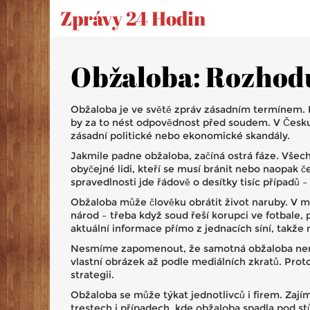
Zprávy 24 Hodin
Obžaloba: Rozhodu
Obžaloba je ve světě zpráv zásadním termínem. Pt
by za to nést odpovědnost před soudem. V Česku
zásadní politické nebo ekonomické skandály.
Jakmile padne obžaloba, začíná ostrá fáze. Všechn
obyčejné lidi, kteří se musí bránit nebo naopak če
spravedlnosti jde řádově o desítky tisíc případů 
Obžaloba může člověku obrátit život naruby. V m
národ – třeba když soud řeší korupci ve fotbale,
aktuální informace přímo z jednacích síní, takže 
Nesmíme zapomenout, že samotná obžaloba není je
vlastní obrázek až podle mediálních zkratů. Proto 
strategii.
Obžaloba se může týkat jednotlivců i firem. Zaj
trestech i případech, kde obžaloba spadla pod stůl