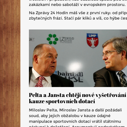
zakázkami nebo sabotáží v evropském prostoru. P
Na Zprávy 24 Hodin máš vše z první ruky: od přípr
zbytečných frází. Stačí pár kliků a víš, co hýbe 
Pelta a Jansta chtějí nové vyšetřování
kauze sportovních dotací
Miloslav Pelta, Miroslav Jansta a další požádali
soud, aby jejich obžalobu v kauze údajné
manipulace sportovních dotací vrátil státnímu
zástupci k došetření. Argumentují nedostatkem