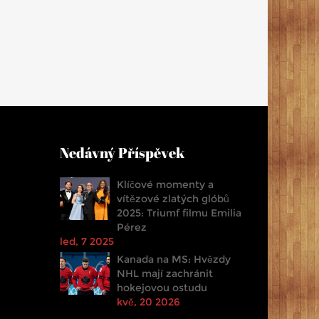
Nedávný Příspěvek
Klíčové momenty a
vítězové zlatých glóbů
2025: Triumf filmu Emilia
Pérez
led, 7 2025
Kanada na MS: Hvězdy
NHL mají zachránit
hokejovou ostudu
kvě, 20 2026