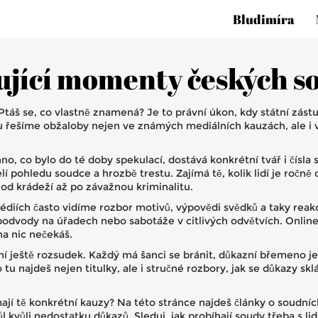
Bludimíra
jící momenty českých s
áš se, co vlastně znamená? Je to právní úkon, kdy státní zástup
 řešíme obžaloby nejen ve známých mediálních kauzách, ale i v
o, co bylo do té doby spekulací, dostává konkrétní tvář i čísla 
lí pohledu soudce a hrozbě trestu. Zajímá tě, kolik lidí je ročn
– od krádeží až po závažnou kriminalitu.
édiích často vidíme rozbor motivů, výpovědi svědků a taky reak
 podvody na úřadech nebo sabotáže v citlivých odvětvích. Online
na nic nečekáš.
ště rozsudek. Každý má šanci se bránit, důkazní břemeno je na
tu najdeš nejen titulky, ale i stručné rozbory, jak se důkazy skl
ímají tě konkrétní kauzy? Na této stránce najdeš články o soudn
 kvůli nedostatku důkazů. Sleduj, jak probíhají soudy třeba s lid