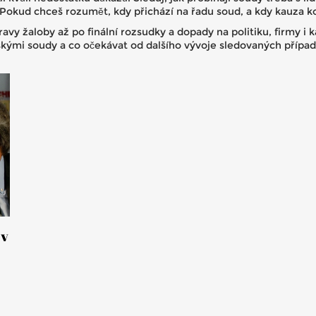
okud chceš rozumět, kdy přichází na řadu soud, a kdy kauza kon
avy žaloby až po finální rozsudky a dopady na politiku, firmy i 
českými soudy a co očekávat od dalšího vývoje sledovaných případ
 v