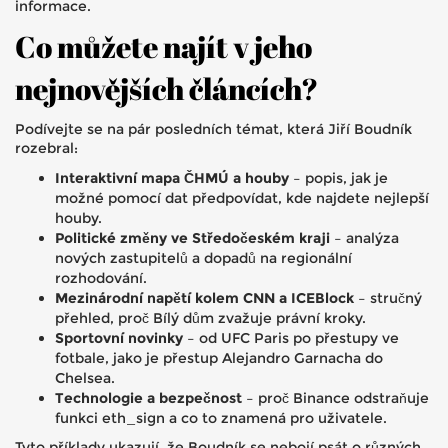
informace.
Co můžete najít v jeho
nejnovějších článcích?
Podívejte se na pár posledních témat, která Jiří Boudník
rozebral:
Interaktivní mapa ČHMÚ a houby
– popis, jak je
možné pomocí dat předpovídat, kde najdete nejlepší
houby.
Politické změny ve Středočeském kraji
– analýza
nových zastupitelů a dopadů na regionální
rozhodování.
Mezinárodní napětí kolem CNN a ICEBlock
– stručný
přehled, proč Bílý dům zvažuje právní kroky.
Sportovní novinky
– od UFC Paris po přestupy ve
fotbale, jako je přestup Alejandro Garnacha do
Chelsea.
Technologie a bezpečnost
– proč Binance odstraňuje
funkci eth_sign a co to znamená pro uživatele.
Tyto příklady ukazují, že Boudník se nebojí psát o různých