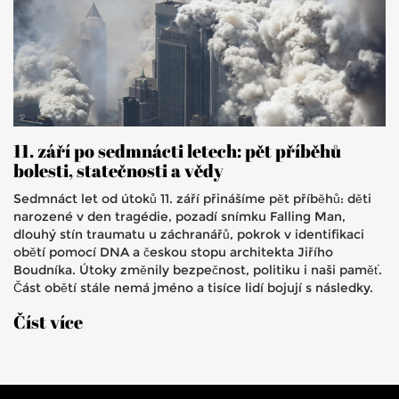
11. září po sedmnácti letech: pět příběhů
bolesti, statečnosti a vědy
Sedmnáct let od útoků 11. září přinášíme pět příběhů: děti
narozené v den tragédie, pozadí snímku Falling Man,
dlouhý stín traumatu u záchranářů, pokrok v identifikaci
obětí pomocí DNA a českou stopu architekta Jiřího
Boudníka. Útoky změnily bezpečnost, politiku i naši paměť.
Část obětí stále nemá jméno a tisíce lidí bojují s následky.
Číst více