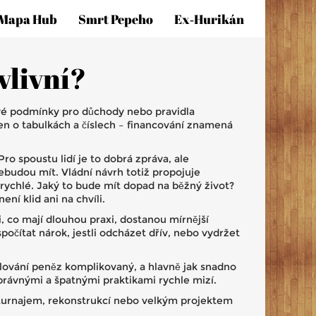
Mapa Hub
Smrt Pepeho
Ex‑hurikán
vlivní?
ové podmínky pro důchody nebo pravidla
jen o tabulkách a číslech – financování znamená
ro spoustu lidí je to dobrá zpráva, ale
ebudou mít. Vládní návrh totiž propojuje
ychlé. Jaký to bude mít dopad na běžný život?
ní klid ani na chvíli.
, co mají dlouhou praxi, dostanou mírnější
očítat nárok, jestli odcházet dřív, nebo vydržet
lování peněz komplikovaný, a hlavně jak snadno
správnými a špatnými praktikami rychle mizí.
m turnajem, rekonstrukcí nebo velkým projektem