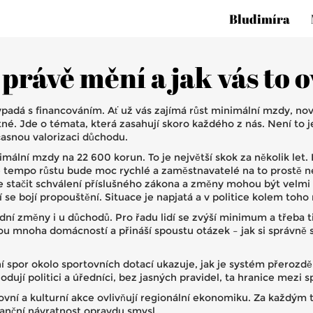
Bludimíra
právě mění a jak vás to o
ypadá s financováním. Ať už vás zajímá růst minimální mzdy, n
né. Jde o témata, která zasahují skoro každého z nás. Není to 
časnou valorizaci důchodu.
ální mzdy na 22 600 korun. To je největší skok za několik let. P
že tempo růstu bude moc rychlé a zaměstnavatelé na to prostě n
tačit schválení příslušného zákona a změny mohou být velmi r
e bojí propouštění. Situace je napjatá a v politice kolem toho ne
í změny i u důchodů. Pro řadu lidí se zvýší minimum a třeba ti
 mnoha domácností a přináší spoustu otázek – jak si správně sp
 spor okolo sportovních dotací ukazuje, jak je systém přerozdě
ují politici a úředníci, bez jasných pravidel, ta hranice mezi 
tovní a kulturní akce ovlivňují regionální ekonomiku. Za každý
inanční návratnost opravdu smysl.