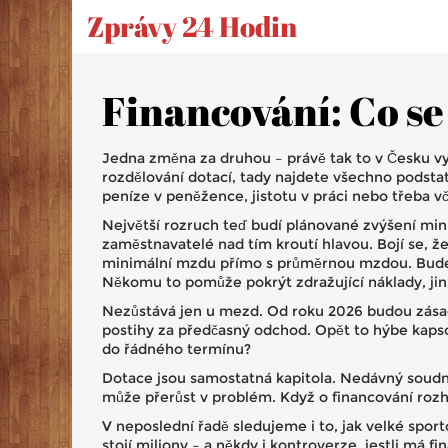
Zprávy 24 Hodin
Financování: Co se 
Jedna změna za druhou – právě tak to v Česku v
rozdělování dotací, tady najdete všechno podstat
peníze v peněžence, jistotu v práci nebo třeba v
Největší rozruch teď budí plánované zvýšení minim
zaměstnavatelé nad tím kroutí hlavou. Bojí se, 
minimální mzdu přímo s průměrnou mzdou. Bude s
Někomu to pomůže pokrýt zdražující náklady, jiní s
Nezůstává jen u mezd. Od roku 2026 budou zásadn
postihy za předčasný odchod. Opět to hýbe kapsou
do řádného termínu?
Dotace jsou samostatná kapitola. Nedávný soudní
může přerůst v problém. Když o financování rozhod
V neposlední řadě sledujeme i to, jak velké spor
stojí miliony – a někdy i kontroverze, jestli má f