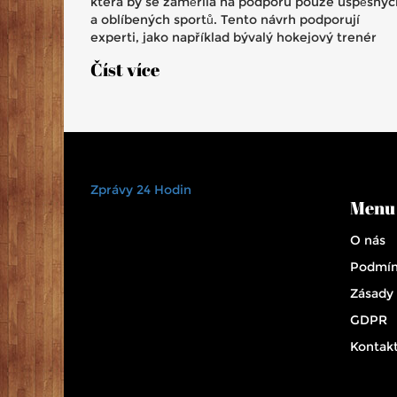
která by se zaměřila na podporu pouze úspěšnýc
a oblíbených sportů. Tento návrh podporují
experti, jako například bývalý hokejový trenér
Vladimír Filc, který kritizuje neefektivitu
Číst více
současného systému. Kritici však varují, že by
změna mohla poškodit méně populární sportovní
disciplíny, které přesto hrají významnou roli.
Zprávy 24 Hodin
Menu
O nás
Podmín
Zásady
GDPR
Kontak