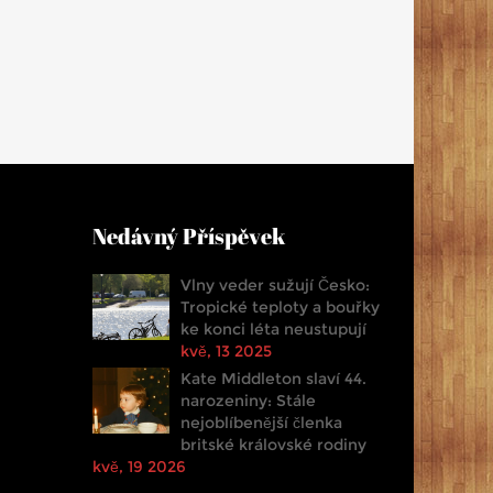
Nedávný Příspěvek
Vlny veder sužují Česko:
Tropické teploty a bouřky
ke konci léta neustupují
kvě, 13 2025
Kate Middleton slaví 44.
narozeniny: Stále
nejoblíbenější členka
britské královské rodiny
kvě, 19 2026