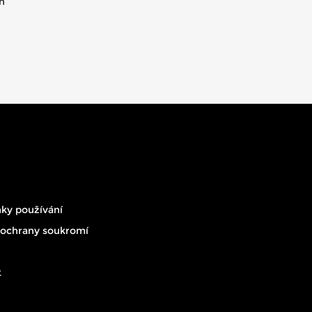
h
ky používání
 ochrany soukromí
t