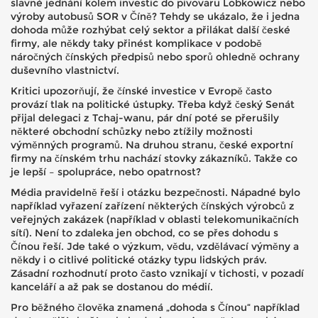
slavné jednání kolem investic do pivovaru Lobkowicz nebo
výroby autobusů SOR v Číně? Tehdy se ukázalo, že i jedna
dohoda může rozhýbat celý sektor a přilákat další české
firmy, ale někdy taky přinést komplikace v podobě
náročných čínských předpisů nebo sporů ohledně ochrany
duševního vlastnictví.
Kritici upozorňují, že čínské investice v Evropě často
provází tlak na politické ústupky. Třeba když český Senát
přijal delegaci z Tchaj-wanu, pár dní poté se přerušily
některé obchodní schůzky nebo ztížily možnosti
výměnných programů. Na druhou stranu, české exportní
firmy na čínském trhu nachází stovky zákazníků. Takže co
je lepší – spolupráce, nebo opatrnost?
Média pravidelně řeší i otázku bezpečnosti. Nápadné bylo
například vyřazení zařízení některých čínských výrobců z
veřejných zakázek (například v oblasti telekomunikačních
sítí). Není to zdaleka jen obchod, co se přes dohodu s
Čínou řeší. Jde také o výzkum, vědu, vzdělávací výměny a
někdy i o citlivé politické otázky typu lidských práv.
Zásadní rozhodnutí proto často vznikají v tichosti, v pozadí
kanceláří a až pak se dostanou do médií.
Pro běžného člověka znamená „dohoda s Čínou“ například