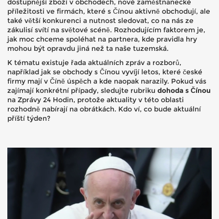
dostupnější zboží v obchodech, nové zaměstnanecké
příležitosti ve firmách, které s Čínou aktivně obchodují, ale
také větší konkurenci a nutnost sledovat, co na nás ze
zákulisí svítí na světové scéně. Rozhodujícím faktorem je,
jak moc chceme spoléhat na partnera, kde pravidla hry
mohou být opravdu jiná než ta naše tuzemská.
K tématu existuje řada aktuálních zpráv a rozborů,
například jak se obchody s Čínou vyvíjí letos, které české
firmy mají v Číně úspěch a kde naopak narazily. Pokud vás
zajímají konkrétní případy, sledujte rubriku
dohoda s Čínou
na Zprávy 24 Hodin, protože aktuality v této oblasti
rozhodně nabírají na obrátkách. Kdo ví, co bude aktuální
příští týden?