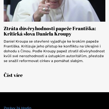
Ztráta důvěryhodnosti papeže Františka:
Kritická slova Daniela Kroupy
Daniel Kroupa se otevřeně vyjadřuje ke krokům papeže
Františka. Kritizuje jeho přístup ke konfliktu na Ukrajině i
dohodu s Čínou. Podle Kroupy papež ztratil důvěryhodnost
kvůli své nerozhodnosti a ústupkům autoritářům, přestože
se snažil reformovat církev a pomáhat slabým.
Číst více
Zprávy 24 Hodin