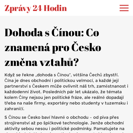
Zprávy 24 Hodin
Dohoda s Čínou: Co
znamená pro Česko
změna vztahů?
Když se řekne „dohoda s Čínou“, většina Čechů zbystří.
Čína je dnes obchodní i politickou velmocí, a každé její
partnerství s Českem může ovlivnit náš trh, zaměstnanost i
každodenní život. Posledních pár let ukázalo, že témata
kolem Číny nejsou jen politické fráze, ale reálně dopadají
třeba na naše firmy, exportéry nebo studenty v tuzemsku i
zahraničí.
S Čínou se Česko baví hlavně o obchodu – od piva přes
strojírenství až po špičkové technologie. Jenže obchodní
aktivity sebou nesou i politické podmínky. Pamatujete na